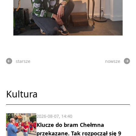
starsze
nowsze
Kultura
2026-08-07, 14:40
Klucze do bram Chełmna
przekazane. Tak rozpoczął się 9