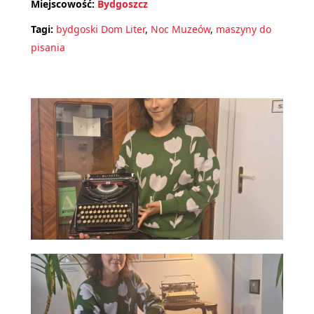
Miejscowość:
Bydgoszcz
Tagi:
bydgoski Dom Liter
,
Noc Muzeów
,
maszyny do
pisania