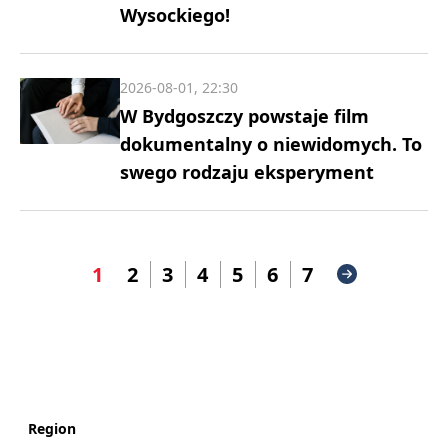
Wysockiego!
2026-08-01, 22:30
W Bydgoszczy powstaje film
dokumentalny o niewidomych. To
swego rodzaju eksperyment
1
2
3
4
5
6
7
Region