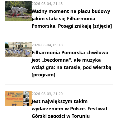
2026-08-04, 21:43
Ważny moment na placu budowy
jakim stała się Filharmonia
Pomorska. Posągi znikają [zdjęcia]
2026-08-04, 09:18
Filharmonia Pomorska chwilowo
jest „bezdomna", ale muzyka
wciąż gra: na tarasie, pod wierzbą
[program]
2026-08-03, 21:20
Jest największym takim
wydarzeniem w Polsce. Festiwal
Górski zagości w Toruniu