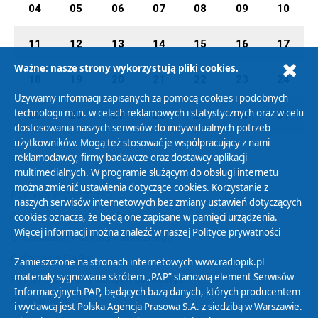
04
05
06
07
08
09
10
11
12
13
14
15
16
17
Ważne: nasze strony wykorzystują pliki cookies.
18
19
20
21
22
23
24
Używamy informacji zapisanych za pomocą cookies i podobnych
technologii m.in. w celach reklamowych i statystycznych oraz w celu
25
26
27
28
29
30
31
dostosowania naszych serwisów do indywidualnych potrzeb
użytkowników. Mogą też stosować je współpracujący z nami
reklamodawcy, firmy badawcze oraz dostawcy aplikacji
multimedialnych. W programie służącym do obsługi internetu
można zmienić ustawienia dotyczące cookies. Korzystanie z
Polityka Prywatności
naszych serwisów internetowych bez zmiany ustawień dotyczących
Zasady korzystania z Serwisu
cookies oznacza, że będą one zapisane w pamięci urządzenia.
Więcej informacji można znaleźć w naszej
Polityce prywatności
Organizacje Pożytku Publicznego
Cyfryzacja DAB+
Zamieszczone na stronach internetowych www.radiopik.pl
materiały sygnowane skrótem „PAP” stanowią element Serwisów
Polityka ochrony danych osobowych
Informacyjnych PAP, będących bazą danych, których producentem
Abonament
i wydawcą jest Polska Agencja Prasowa S.A. z siedzibą w Warszawie.