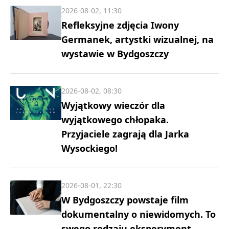
2026-08-02, 11:30
Refleksyjne zdjęcia Iwony
Germanek, artystki wizualnej, na
wystawie w Bydgoszczy
2026-08-02, 08:30
Wyjątkowy wieczór dla
wyjątkowego chłopaka.
Przyjaciele zagrają dla Jarka
Wysockiego!
2026-08-01, 22:30
W Bydgoszczy powstaje film
dokumentalny o niewidomych. To
swego rodzaju eksperyment