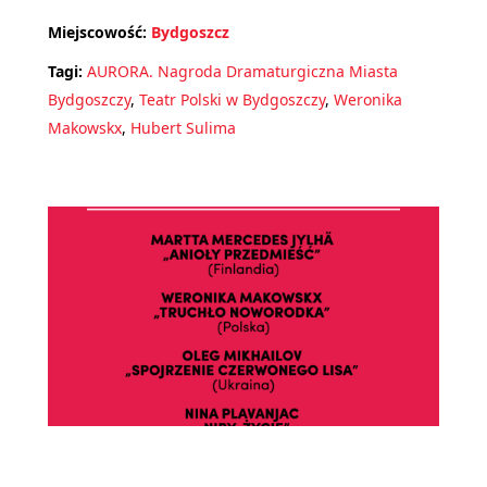
Miejscowość:
Bydgoszcz
Tagi:
AURORA. Nagroda Dramaturgiczna Miasta
Bydgoszczy
,
Teatr Polski w Bydgoszczy
,
Weronika
Makowskx
,
Hubert Sulima