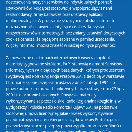
dostosowania naszych serwisów do indywidualnych potrzeb
użytkowników. Mogą też stosować je współpracujący z nami
reklamodawcy, firmy badawcze oraz dostawcy aplikacji
multimedialnych. W programie służącym do obsługi internetu
można zmienić ustawienia dotyczące cookies. Korzystanie z
Polityka Prywatności
naszych serwisów internetowych bez zmiany ustawień dotyczących
Zasady korzystania z Serwisu
cookies oznacza, że będą one zapisane w pamięci urządzenia.
Więcej informacji można znaleźć w naszej
Polityce prywatności
Organizacje Pożytku Publicznego
Cyfryzacja DAB+
Zamieszczone na stronach internetowych www.radiopik.pl
materiały sygnowane skrótem „PAP” stanowią element Serwisów
Polityka ochrony danych osobowych
Informacyjnych PAP, będących bazą danych, których producentem
Abonament
i wydawcą jest Polska Agencja Prasowa S.A. z siedzibą w Warszawie.
Zamówienia publiczne
Chronione są one przepisami ustawy z dnia 4 lutego 1994 r. o
prawie autorskim i prawach pokrewnych oraz ustawy z dnia 27 lipca
2001 r. o ochronie baz danych. Powyższe materiały
Biuletyn Informacji Publicznej
wykorzystywane są przez Polskie Radio Regionalną Rozgłośnię w
Bydgoszczy „Polskie Radio Pomorza i Kujaw” S.A. na podstawie
stosownej umowy licencyjnej. Jakiekolwiek wykorzystywanie
przedmiotowych materiałów przez użytkowników Portalu, poza
przewidzianymi przez przepisy prawa wyjątkami, w szczególności