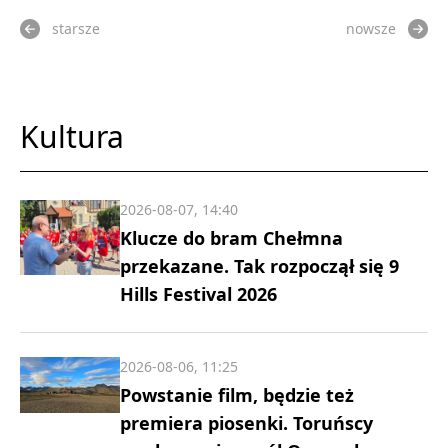
starsze
nowsze
Kultura
2026-08-07, 14:40
Klucze do bram Chełmna
przekazane. Tak rozpoczął się 9
Hills Festival 2026
2026-08-06, 11:25
Powstanie film, będzie też
premiera piosenki. Toruńscy