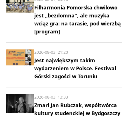
Filharmonia Pomorska chwilowo
jest „bezdomna", ale muzyka
wciąż gra: na tarasie, pod wierzbą
[program]
2026-08-03, 21:20
Jest największym takim
wydarzeniem w Polsce. Festiwal
Górski zagości w Toruniu
2026-08-03, 13:33
Zmarł Jan Rubczak, współtwórca
kultury studenckiej w Bydgoszczy