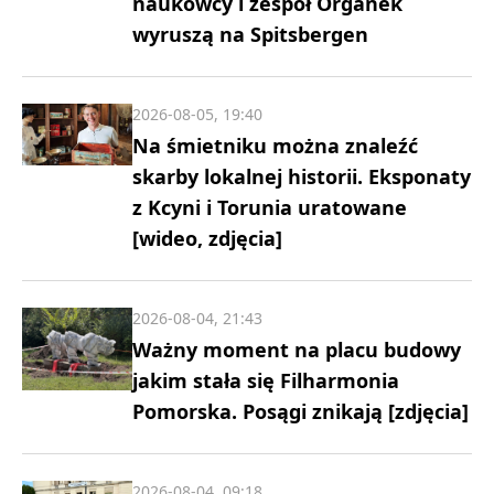
naukowcy i zespół Organek
wyruszą na Spitsbergen
2026-08-05, 19:40
Na śmietniku można znaleźć
skarby lokalnej historii. Eksponaty
z Kcyni i Torunia uratowane
[wideo, zdjęcia]
2026-08-04, 21:43
Ważny moment na placu budowy
jakim stała się Filharmonia
Pomorska. Posągi znikają [zdjęcia]
2026-08-04, 09:18