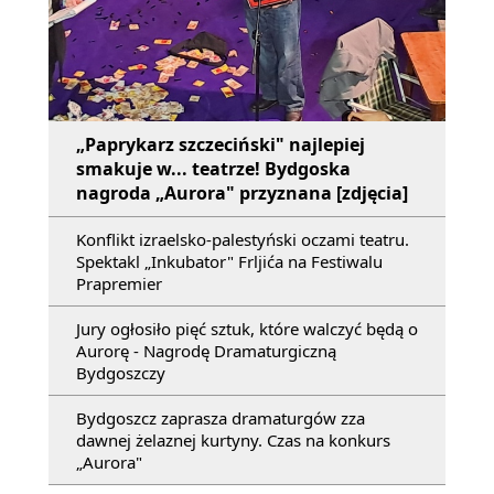
„Paprykarz szczeciński" najlepiej
smakuje w... teatrze! Bydgoska
nagroda „Aurora" przyznana [zdjęcia]
Konflikt izraelsko-palestyński oczami teatru.
Spektakl „Inkubator" Frljića na Festiwalu
Prapremier
Jury ogłosiło pięć sztuk, które walczyć będą o
Aurorę - Nagrodę Dramaturgiczną
Bydgoszczy
Bydgoszcz zaprasza dramaturgów zza
dawnej żelaznej kurtyny. Czas na konkurs
„Aurora"