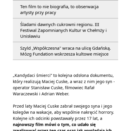
Ten film to nie biografia, to obserwacja
artysty przy pracy
Śladami dawnych cukrowni regionu. III
Festiwal Zapomnianych Kultur w Chełmży i
Unisławiu
Szyld „Współczesna" wraca na ulicę Gdańską.
Mózg Fundation wskrzesza kultowe miejsce
„Kandydaci śmierci” to kolejna odsłona dokumentu,
który realizują Maciej Cuske, a wraz z nim jego syn -
operator Stanisław Cuske, filmowiec Rafał
Waraczewski i Adrian Weber.
Przed laty Maciej Cuske zabrał swojego syna i jego
kolegów na wakacje, aby wspólnie nakręcić horrory.
Kolejne ich odcinki powstawały przez 17 lat, a
najnowszy film mówi o tym, co udało się
zrealizować przez ten czas oraz jak wyglądają ich