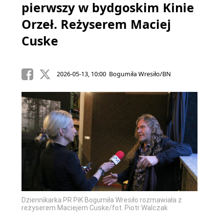
pierwszy w bydgoskim Kinie
Orzeł. Reżyserem Maciej
Cuske
2026-05-13, 10:00 Bogumiła Wresiło/BN
Dziennikarka PR PiK Bogumiła Wresiło rozmawiała z
reżyserem Maciejem Cuske/fot. Piotr Walczak