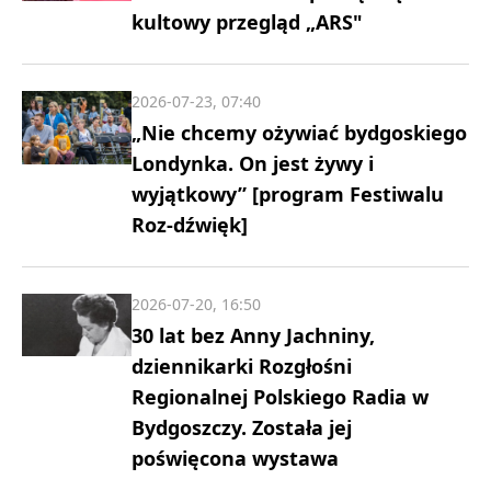
kultowy przegląd „ARS"
2026-07-23, 07:40
„Nie chcemy ożywiać bydgoskiego
Londynka. On jest żywy i
wyjątkowy” [program Festiwalu
Roz-dźwięk]
2026-07-20, 16:50
30 lat bez Anny Jachniny,
dziennikarki Rozgłośni
Regionalnej Polskiego Radia w
Bydgoszczy. Została jej
poświęcona wystawa