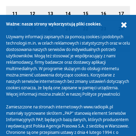
11
12
13
14
15
16
17
Ważne: nasze strony wykorzystują pliki cookies.
18
19
20
21
22
23
24
Używamy informacji zapisanych za pomocą cookies i podobnych
technologii m.in. w celach reklamowych i statystycznych oraz w celu
25
26
27
28
29
30
31
dostosowania naszych serwisów do indywidualnych potrzeb
użytkowników. Mogą też stosować je współpracujący z nami
reklamodawcy, firmy badawcze oraz dostawcy aplikacji
multimedialnych. W programie służącym do obsługi internetu
można zmienić ustawienia dotyczące cookies. Korzystanie z
Polityka Prywatności
naszych serwisów internetowych bez zmiany ustawień dotyczących
Zasady korzystania z Serwisu
cookies oznacza, że będą one zapisane w pamięci urządzenia.
Więcej informacji można znaleźć w naszej
Polityce prywatności
Organizacje Pożytku Publicznego
Cyfryzacja DAB+
Zamieszczone na stronach internetowych www.radiopik.pl
materiały sygnowane skrótem „PAP” stanowią element Serwisów
Polityka ochrony danych osobowych
Informacyjnych PAP, będących bazą danych, których producentem
Abonament
i wydawcą jest Polska Agencja Prasowa S.A. z siedzibą w Warszawie.
Zamówienia publiczne
Chronione są one przepisami ustawy z dnia 4 lutego 1994 r. o