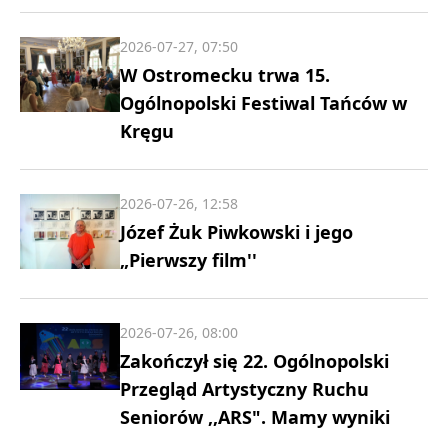
2026-07-27, 07:50
W Ostromecku trwa 15.
Ogólnopolski Festiwal Tańców w
Kręgu
2026-07-26, 12:58
Józef Żuk Piwkowski i jego
„Pierwszy film''
2026-07-26, 08:00
Zakończył się 22. Ogólnopolski
Przegląd Artystyczny Ruchu
Seniorów ,,ARS". Mamy wyniki