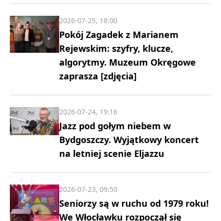
2026-07-25, 18:00
Pokój Zagadek z Marianem
Rejewskim: szyfry, klucze,
algorytmy. Muzeum Okręgowe
zaprasza [zdjęcia]
2026-07-24, 19:16
Jazz pod gołym niebem w
Bydgoszczy. Wyjątkowy koncert
na letniej scenie Eljazzu
2026-07-23, 09:50
Seniorzy są w ruchu od 1979 roku!
We Włocławku rozpoczął się