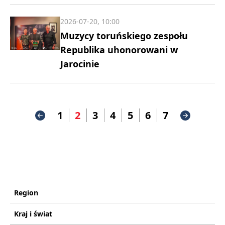
2026-07-20, 10:00
Muzycy toruńskiego zespołu
Republika uhonorowani w
Jarocinie
1
2
3
4
5
6
7
Region
Kraj i świat