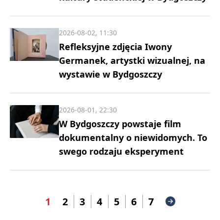
2026-08-02, 11:30
Refleksyjne zdjęcia Iwony
Germanek, artystki wizualnej, na
wystawie w Bydgoszczy
2026-08-01, 22:30
W Bydgoszczy powstaje film
dokumentalny o niewidomych. To
swego rodzaju eksperyment
1
2
3
4
5
6
7