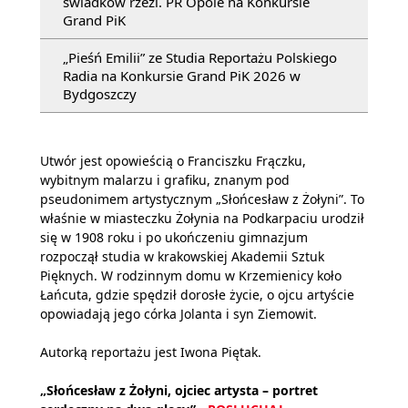
świadków rzezi. PR Opole na Konkursie
Grand PiK
„Pieśń Emilii” ze Studia Reportażu Polskiego
Radia na Konkursie Grand PiK 2026 w
Bydgoszczy
Utwór jest opowieścią o Franciszku Frączku,
wybitnym malarzu i grafiku, znanym pod
pseudonimem artystycznym „Słońcesław z Żołyni”. To
właśnie w miasteczku Żołynia na Podkarpaciu urodził
się w 1908 roku i po ukończeniu gimnazjum
rozpoczął studia w krakowskiej Akademii Sztuk
Pięknych. W rodzinnym domu w Krzemienicy koło
Łańcuta, gdzie spędził dorosłe życie, o ojcu artyście
opowiadają jego córka Jolanta i syn Ziemowit.
Autorką reportażu jest Iwona Piętak.
„Słońcesław z Żołyni, ojciec artysta – portret