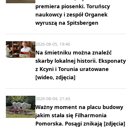
premiera piosenki. Toruńscy
naukowcy i zespół Organek
wyruszą na Spitsbergen
2026-08-05, 19:40
Na śmietniku można znaleźć
skarby lokalnej historii. Eksponaty
z Kcyni i Torunia uratowane
[wideo, zdjęcia]
2026-08-04, 21:43
Ważny moment na placu budowy
jakim stała się Filharmonia
Pomorska. Posągi znikają [zdjęcia]