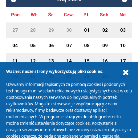
Pon.
Wt.
Śr.
Czw.
Pt.
Sob.
Nd.
27
28
29
30
01
02
03
04
05
06
07
08
09
10
11
12
13
14
15
16
17
Ważne: nasze strony wykorzystują pliki cookies.
18
19
20
21
22
23
24
Używamy informacji zapisanych za pomocą cookies i podobnych
technologii m.in. w celach reklamowych i statystycznych oraz w celu
25
26
27
28
29
30
31
dostosowania naszych serwisów do indywidualnych potrzeb
użytkowników. Mogą też stosować je współpracujący z nami
reklamodawcy, firmy badawcze oraz dostawcy aplikacji
multimedialnych. W programie służącym do obsługi internetu
można zmienić ustawienia dotyczące cookies. Korzystanie z
Polityka Prywatności
naszych serwisów internetowych bez zmiany ustawień dotyczących
Zasady korzystania z Serwisu
cookies oznacza, że będą one zapisane w pamięci urządzenia.