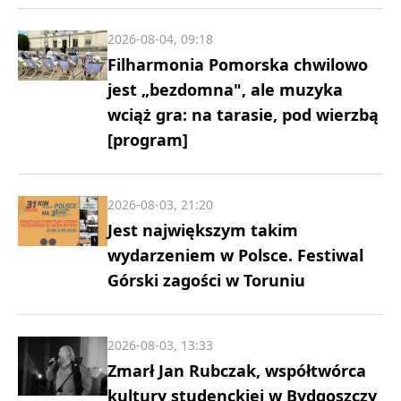
2026-08-04, 09:18
Filharmonia Pomorska chwilowo
jest „bezdomna", ale muzyka
wciąż gra: na tarasie, pod wierzbą
[program]
2026-08-03, 21:20
Jest największym takim
wydarzeniem w Polsce. Festiwal
Górski zagości w Toruniu
2026-08-03, 13:33
Zmarł Jan Rubczak, współtwórca
kultury studenckiej w Bydgoszczy