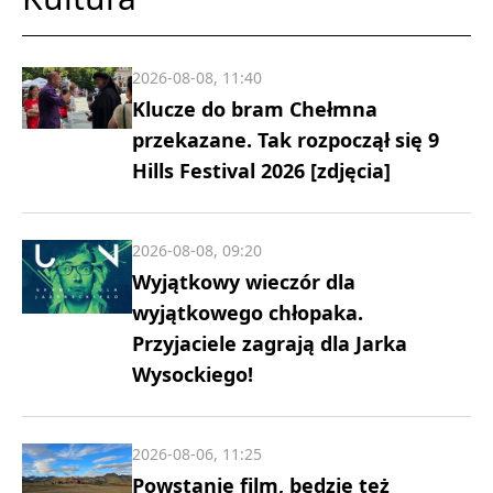
2026-08-08, 11:40
Klucze do bram Chełmna
przekazane. Tak rozpoczął się 9
Hills Festival 2026 [zdjęcia]
2026-08-08, 09:20
Wyjątkowy wieczór dla
wyjątkowego chłopaka.
Przyjaciele zagrają dla Jarka
Wysockiego!
2026-08-06, 11:25
Powstanie film, będzie też