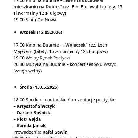
17.00 Kino na Buumie –
„Nie ma duchów w
mieszkaniu na Dobrej”
reż. Emi Buchwald (bilety: 15
zł normalny 12 zł ulgowy)
19.00 Slam Od Nowa
Wtorek (12.05.2026)
17:00 Kino na Buumie –
„Wojaczek”
reż. Lech
Majewski (bilety: 15 zł normalny 12 zł ulgowy)
19.00
Wolny Rynek Poetycki
20:30 Muzyka na Buumie – koncert zespołu
Wstyd
(wstęp wolny)
Środa (13.05.2026)
18:00 Spotkania autorskie / prezentacje poetyckie
–
Krzysztof Siwczyk
–
Dariusz Sośnicki
–
Piotr Gajda
–
Kamila Janiak
Prowadzenie:
Rafał Gawin