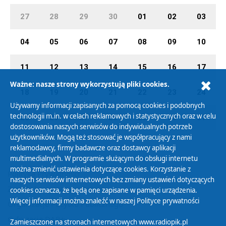
27
28
29
30
01
02
03
04
05
06
07
08
09
10
11
12
13
14
15
16
17
Ważne: nasze strony wykorzystują pliki cookies.
18
19
20
21
22
23
24
Używamy informacji zapisanych za pomocą cookies i podobnych
technologii m.in. w celach reklamowych i statystycznych oraz w celu
25
26
27
28
29
30
31
dostosowania naszych serwisów do indywidualnych potrzeb
użytkowników. Mogą też stosować je współpracujący z nami
reklamodawcy, firmy badawcze oraz dostawcy aplikacji
multimedialnych. W programie służącym do obsługi internetu
można zmienić ustawienia dotyczące cookies. Korzystanie z
Polityka Prywatności
naszych serwisów internetowych bez zmiany ustawień dotyczących
Zasady korzystania z Serwisu
cookies oznacza, że będą one zapisane w pamięci urządzenia.
Więcej informacji można znaleźć w naszej
Polityce prywatności
Organizacje Pożytku Publicznego
Cyfryzacja DAB+
Zamieszczone na stronach internetowych www.radiopik.pl