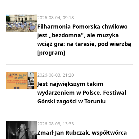
2026-08-04, 09:18
Filharmonia Pomorska chwilowo
jest „bezdomna", ale muzyka
wciąż gra: na tarasie, pod wierzbą
[program]
2026-08-03, 21:20
Jest największym takim
wydarzeniem w Polsce. Festiwal
Górski zagości w Toruniu
2026-08-03, 13:33
Zmarł Jan Rubczak, współtwórca