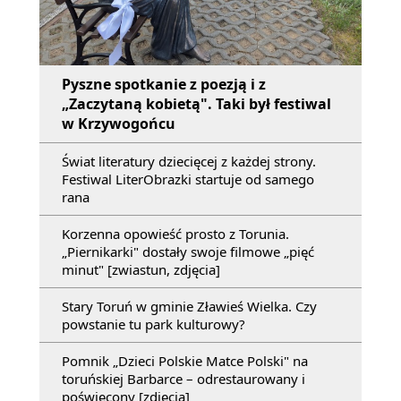
Pyszne spotkanie z poezją i z
„Zaczytaną kobietą". Taki był festiwal
w Krzywogońcu
Świat literatury dziecięcej z każdej strony.
Festiwal LiterObrazki startuje od samego
rana
Korzenna opowieść prosto z Torunia.
„Piernikarki" dostały swoje filmowe „pięć
minut" [zwiastun, zdjęcia]
Stary Toruń w gminie Zławieś Wielka. Czy
powstanie tu park kulturowy?
Pomnik „Dzieci Polskie Matce Polski" na
toruńskiej Barbarce – odrestaurowany i
poświęcony [zdjęcia]