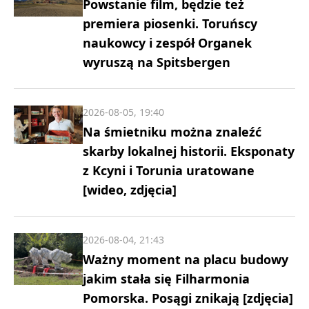
Powstanie film, będzie też
premiera piosenki. Toruńscy
naukowcy i zespół Organek
wyruszą na Spitsbergen
2026-08-05, 19:40
Na śmietniku można znaleźć
skarby lokalnej historii. Eksponaty
z Kcyni i Torunia uratowane
[wideo, zdjęcia]
2026-08-04, 21:43
Ważny moment na placu budowy
jakim stała się Filharmonia
Pomorska. Posągi znikają [zdjęcia]