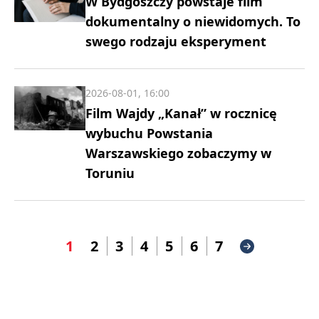
W Bydgoszczy powstaje film
dokumentalny o niewidomych. To
swego rodzaju eksperyment
2026-08-01, 16:00
Film Wajdy „Kanał” w rocznicę
wybuchu Powstania
Warszawskiego zobaczymy w
Toruniu
1
2
3
4
5
6
7