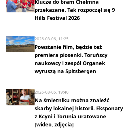
Klucze do bram Chełmna
przekazane. Tak rozpoczął się 9
Hills Festival 2026
2026-08-06, 11:25
Powstanie film, będzie też
premiera piosenki. Toruńscy
naukowcy i zespół Organek
wyruszą na Spitsbergen
2026-08-05, 19:40
Na śmietniku można znaleźć
skarby lokalnej historii. Eksponaty
z Kcyni i Torunia uratowane
[wideo, zdjęcia]