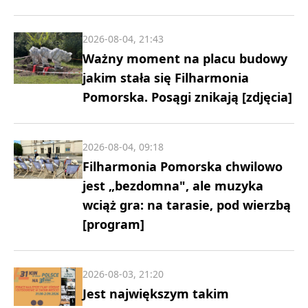
2026-08-04, 21:43
Ważny moment na placu budowy
jakim stała się Filharmonia
Pomorska. Posągi znikają [zdjęcia]
2026-08-04, 09:18
Filharmonia Pomorska chwilowo
jest „bezdomna", ale muzyka
wciąż gra: na tarasie, pod wierzbą
[program]
2026-08-03, 21:20
Jest największym takim