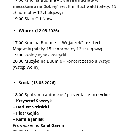
17.00 Kino na Buumie –
„Nie ma duchów w
mieszkaniu na Dobrej”
reż. Emi Buchwald (bilety: 15
zł normalny 12 zł ulgowy)
19.00 Slam Od Nowa
Wtorek (12.05.2026)
17:00 Kino na Buumie –
„Wojaczek”
reż. Lech
Majewski (bilety: 15 zł normalny 12 zł ulgowy)
19.00
Wolny Rynek Poetycki
20:30 Muzyka na Buumie – koncert zespołu
Wstyd
(wstęp wolny)
Środa (13.05.2026)
18:00 Spotkania autorskie / prezentacje poetyckie
–
Krzysztof Siwczyk
–
Dariusz Sośnicki
–
Piotr Gajda
–
Kamila Janiak
Prowadzenie:
Rafał Gawin