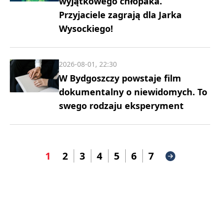
wyjątkowego chłopaka.
Przyjaciele zagrają dla Jarka
Wysockiego!
2026-08-01, 22:30
W Bydgoszczy powstaje film
dokumentalny o niewidomych. To
swego rodzaju eksperyment
1
2
3
4
5
6
7