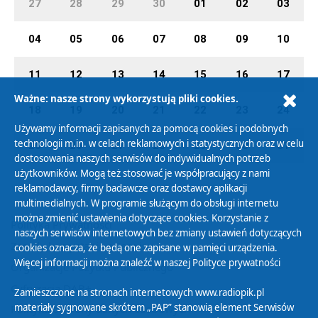
27
28
29
30
01
02
03
04
05
06
07
08
09
10
11
12
13
14
15
16
17
Ważne: nasze strony wykorzystują pliki cookies.
18
19
20
21
22
23
24
Używamy informacji zapisanych za pomocą cookies i podobnych
technologii m.in. w celach reklamowych i statystycznych oraz w celu
25
26
27
28
29
30
31
dostosowania naszych serwisów do indywidualnych potrzeb
użytkowników. Mogą też stosować je współpracujący z nami
reklamodawcy, firmy badawcze oraz dostawcy aplikacji
multimedialnych. W programie służącym do obsługi internetu
można zmienić ustawienia dotyczące cookies. Korzystanie z
Polityka Prywatności
naszych serwisów internetowych bez zmiany ustawień dotyczących
Zasady korzystania z Serwisu
cookies oznacza, że będą one zapisane w pamięci urządzenia.
Więcej informacji można znaleźć w naszej
Polityce prywatności
Organizacje Pożytku Publicznego
Cyfryzacja DAB+
Zamieszczone na stronach internetowych www.radiopik.pl
materiały sygnowane skrótem „PAP” stanowią element Serwisów
Polityka ochrony danych osobowych