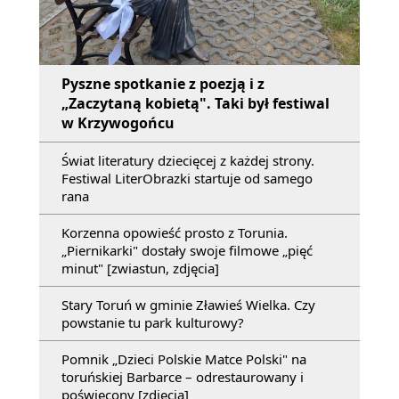
Pyszne spotkanie z poezją i z
„Zaczytaną kobietą". Taki był festiwal
w Krzywogońcu
Świat literatury dziecięcej z każdej strony.
Festiwal LiterObrazki startuje od samego
rana
Korzenna opowieść prosto z Torunia.
„Piernikarki" dostały swoje filmowe „pięć
minut" [zwiastun, zdjęcia]
Stary Toruń w gminie Zławieś Wielka. Czy
powstanie tu park kulturowy?
Pomnik „Dzieci Polskie Matce Polski" na
toruńskiej Barbarce – odrestaurowany i
poświęcony [zdjęcia]