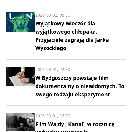
2026-08-02, 08:30
Wyjątkowy wieczór dla
wyjątkowego chłopaka.
Przyjaciele zagrają dla Jarka
Wysockiego!
2026-08-01, 22:30
W Bydgoszczy powstaje film
dokumentalny o niewidomych. To
swego rodzaju eksperyment
2026-08-01, 16:00
Film Wajdy „Kanał” w rocznicę