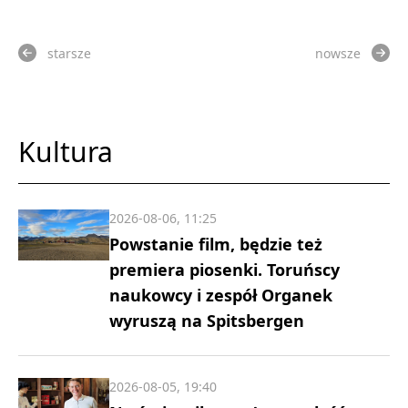
starsze
nowsze
Kultura
2026-08-06, 11:25
Powstanie film, będzie też
premiera piosenki. Toruńscy
naukowcy i zespół Organek
wyruszą na Spitsbergen
2026-08-05, 19:40