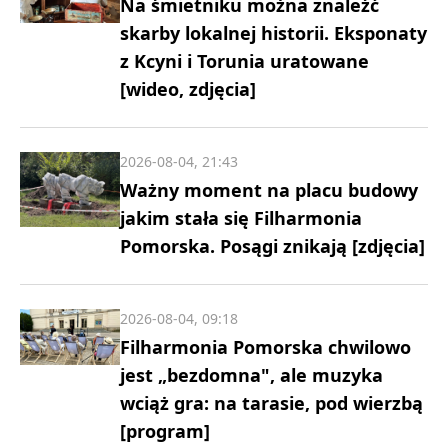
Na śmietniku można znaleźć
skarby lokalnej historii. Eksponaty
z Kcyni i Torunia uratowane
[wideo, zdjęcia]
2026-08-04, 21:43
Ważny moment na placu budowy
jakim stała się Filharmonia
Pomorska. Posągi znikają [zdjęcia]
2026-08-04, 09:18
Filharmonia Pomorska chwilowo
jest „bezdomna", ale muzyka
wciąż gra: na tarasie, pod wierzbą
[program]