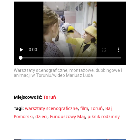
Warsztaty scenograficzne, montażowe, dubbingowe i
animacji w Toruniu/wideo Mariusz Luda
Miejscowość:
Toruń
Tagi:
warsztaty scenograficzne
,
film
,
Toruń
,
Baj
Pomorski
,
dzieci
,
Funduszowy Maj
,
piknik rodzinny