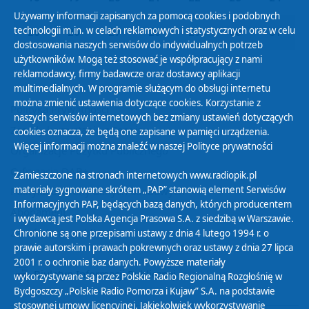
Używamy informacji zapisanych za pomocą cookies i podobnych
technologii m.in. w celach reklamowych i statystycznych oraz w celu
25
26
27
28
29
30
31
dostosowania naszych serwisów do indywidualnych potrzeb
użytkowników. Mogą też stosować je współpracujący z nami
reklamodawcy, firmy badawcze oraz dostawcy aplikacji
multimedialnych. W programie służącym do obsługi internetu
można zmienić ustawienia dotyczące cookies. Korzystanie z
Polityka Prywatności
naszych serwisów internetowych bez zmiany ustawień dotyczących
Zasady korzystania z Serwisu
cookies oznacza, że będą one zapisane w pamięci urządzenia.
Więcej informacji można znaleźć w naszej
Polityce prywatności
Organizacje Pożytku Publicznego
Cyfryzacja DAB+
Zamieszczone na stronach internetowych www.radiopik.pl
materiały sygnowane skrótem „PAP” stanowią element Serwisów
Polityka ochrony danych osobowych
Informacyjnych PAP, będących bazą danych, których producentem
Abonament
i wydawcą jest Polska Agencja Prasowa S.A. z siedzibą w Warszawie.
Zamówienia publiczne
Chronione są one przepisami ustawy z dnia 4 lutego 1994 r. o
prawie autorskim i prawach pokrewnych oraz ustawy z dnia 27 lipca
2001 r. o ochronie baz danych. Powyższe materiały
Biuletyn Informacji Publicznej
wykorzystywane są przez Polskie Radio Regionalną Rozgłośnię w
Bydgoszczy „Polskie Radio Pomorza i Kujaw” S.A. na podstawie
stosownej umowy licencyjnej. Jakiekolwiek wykorzystywanie