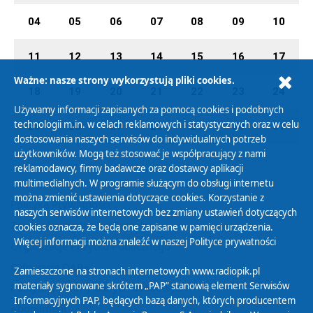
04
05
06
07
08
09
10
11
12
13
14
15
16
17
Ważne: nasze strony wykorzystują pliki cookies.
18
19
20
21
22
23
24
Używamy informacji zapisanych za pomocą cookies i podobnych
technologii m.in. w celach reklamowych i statystycznych oraz w celu
25
26
27
28
29
30
31
dostosowania naszych serwisów do indywidualnych potrzeb
użytkowników. Mogą też stosować je współpracujący z nami
reklamodawcy, firmy badawcze oraz dostawcy aplikacji
multimedialnych. W programie służącym do obsługi internetu
można zmienić ustawienia dotyczące cookies. Korzystanie z
Polityka Prywatności
naszych serwisów internetowych bez zmiany ustawień dotyczących
Zasady korzystania z Serwisu
cookies oznacza, że będą one zapisane w pamięci urządzenia.
Więcej informacji można znaleźć w naszej
Polityce prywatności
Organizacje Pożytku Publicznego
Cyfryzacja DAB+
Zamieszczone na stronach internetowych www.radiopik.pl
materiały sygnowane skrótem „PAP” stanowią element Serwisów
Polityka ochrony danych osobowych
Informacyjnych PAP, będących bazą danych, których producentem
Abonament