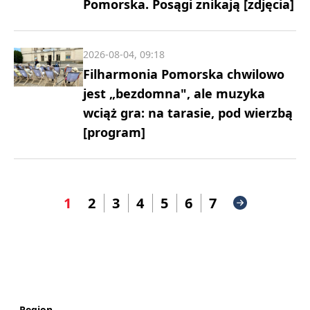
Pomorska. Posągi znikają [zdjęcia]
2026-08-04, 09:18
Filharmonia Pomorska chwilowo
jest „bezdomna", ale muzyka
wciąż gra: na tarasie, pod wierzbą
[program]
1
2
3
4
5
6
7
Region