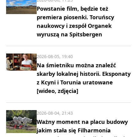
Powstanie film, będzie też
premiera piosenki. Toruńscy
naukowcy i zespół Organek
wyruszą na Spitsbergen
2026-08-05, 19:40
Na śmietniku można znaleźć
skarby lokalnej historii. Eksponaty
z Kcyni i Torunia uratowane
[wideo, zdjęcia]
2026-08-04, 21:43
Ważny moment na placu budowy
jakim stała się Filharmonia