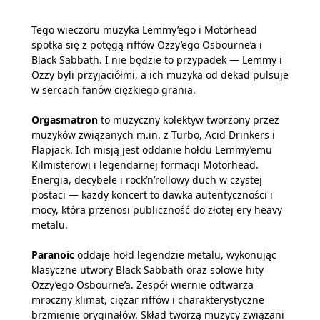
Tego wieczoru muzyka Lemmy’ego i Motörhead
spotka się z potęgą riffów Ozzy’ego Osbourne’a i
Black Sabbath. I nie będzie to przypadek — Lemmy i
Ozzy byli przyjaciółmi, a ich muzyka od dekad pulsuje
w sercach fanów ciężkiego grania.
Orgasmatron
to muzyczny kolektyw tworzony przez
muzyków związanych m.in. z Turbo, Acid Drinkers i
Flapjack. Ich misją jest oddanie hołdu Lemmy’emu
Kilmisterowi i legendarnej formacji Motörhead.
Energia, decybele i rock’n’rollowy duch w czystej
postaci — każdy koncert to dawka autentyczności i
mocy, która przenosi publiczność do złotej ery heavy
metalu.
Paranoic
oddaje hołd legendzie metalu, wykonując
klasyczne utwory Black Sabbath oraz solowe hity
Ozzy’ego Osbourne’a. Zespół wiernie odtwarza
mroczny klimat, ciężar riffów i charakterystyczne
brzmienie oryginałów. Skład tworzą muzycy związani