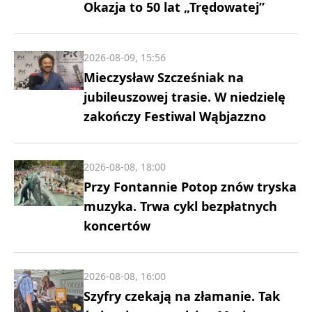
Okazja to 50 lat „Trędowatej”
2026-08-09, 15:56
Mieczysław Szcześniak na
jubileuszowej trasie. W niedzielę
zakończy Festiwal Wąbjazzno
2026-08-08, 18:00
Przy Fontannie Potop znów tryska
muzyka. Trwa cykl bezpłatnych
koncertów
2026-08-08, 16:00
Szyfry czekają na złamanie. Tak