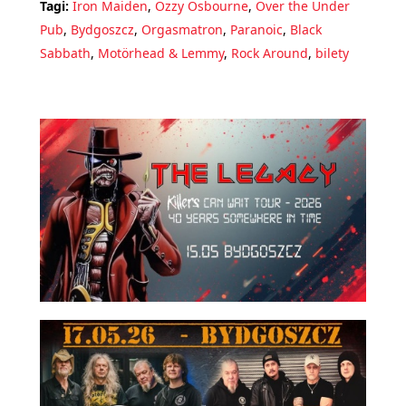
Tagi:
Iron Maiden
,
Ozzy Osbourne
,
Over the Under
Pub
,
Bydgoszcz
,
Orgasmatron
,
Paranoic
,
Black
Sabbath
,
Motörhead & Lemmy
,
Rock Around
,
bilety