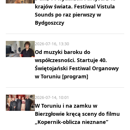
krajów świata. Festiwal Vistula
Sounds po raz pierwszy w
Bydgoszczy
2026-07-16, 13:30
Od muzyki baroku do
współczesności. Startuje 40.
Świętojański Festiwal Organowy
w Toruniu [program]
2026-07-14, 10:01
W Toruniu i na zamku w
Bierzgłowie kręcą sceny do filmu
„Kopernik-oblicza nieznane”