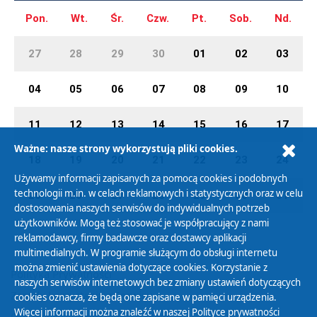
Pon.
Wt.
Śr.
Czw.
Pt.
Sob.
Nd.
27
28
29
30
01
02
03
04
05
06
07
08
09
10
11
12
13
14
15
16
17
Ważne: nasze strony wykorzystują pliki cookies.
18
19
20
21
22
23
24
Używamy informacji zapisanych za pomocą cookies i podobnych
technologii m.in. w celach reklamowych i statystycznych oraz w celu
25
26
27
28
29
30
31
dostosowania naszych serwisów do indywidualnych potrzeb
użytkowników. Mogą też stosować je współpracujący z nami
reklamodawcy, firmy badawcze oraz dostawcy aplikacji
multimedialnych. W programie służącym do obsługi internetu
można zmienić ustawienia dotyczące cookies. Korzystanie z
Polityka Prywatności
naszych serwisów internetowych bez zmiany ustawień dotyczących
Zasady korzystania z Serwisu
cookies oznacza, że będą one zapisane w pamięci urządzenia.
Więcej informacji można znaleźć w naszej
Polityce prywatności
Organizacje Pożytku Publicznego