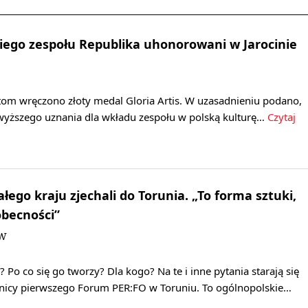
ego zespołu Republika uhonorowani w Jarocinie
tom wręczono złoty medal Gloria Artis. W uzasadnieniu podano,
jwyższego uznania dla wkładu zespołu w polską kulturę…
Czytaj
łego kraju zjechali do Torunia. „To forma sztuki,
becności”
DW
 Po co się go tworzy? Dla kogo? Na te i inne pytania starają się
nicy pierwszego Forum PER:FO w Toruniu. To ogólnopolskie…