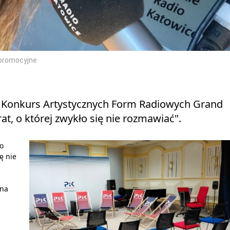
 promocyjne
ny Konkurs Artystycznych Form Radiowych Grand
at, o której zwykło się nie rozmawiać".
to
ę nie
 na