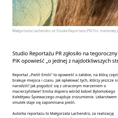
Małgorzata Lachendro ze Studia Reportażu PR/fot. materiały
Studio Reportażu PR zgłosiło na tegorocz
PiK opowieść „o jednej z najdotkliwszych str
Reportaż „Pieśń Emilii” to opowieść o żałobie, na którą częs
brakuje miejsca i czasu. Jak opłakiwać tych, którzy jeszcze si
narodzili? Jak pogodzić się z utraconym marzeniem o
macierzyństwie? Emilia dopiero wśród kobiet Bytomskiego
Kolektywu Śpiewaczego znajduje zrozumienie. Lekarstwem
smutek staje się zapomniana pieśń.
Autorka reportażu to Małgorzata Lachendro, za realizację