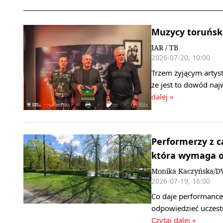
Muzycy toruński
IAR / TB
2026-07-20, 10:00
Trzem żyjącym artys
że jest to dowód na
dalej »
Performerzy z ca
która wymaga o
Monika Kaczyńska/
2026-07-19, 16:00
Co daje performance?
odpowiedzieć uczest
Czytaj dalej »