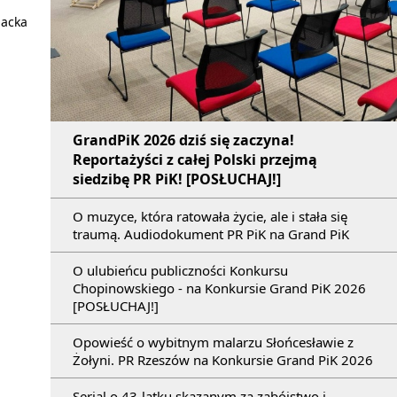
Jacka
GrandPiK 2026 dziś się zaczyna!
Reportażyści z całej Polski przejmą
siedzibę PR PiK! [POSŁUCHAJ!]
O muzyce, która ratowała życie, ale i stała się
traumą. Audiodokument PR PiK na Grand PiK
O ulubieńcu publiczności Konkursu
Chopinowskiego - na Konkursie Grand PiK 2026
[POSŁUCHAJ!]
Opowieść o wybitnym malarzu Słońcesławie z
Żołyni. PR Rzeszów na Konkursie Grand PiK 2026
Serial o 43-latku skazanym za zabójstwo i