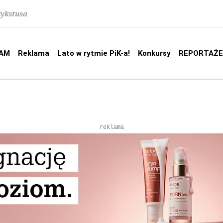
Sykstusa
AM
Reklama
Lato w rytmie PiK-a!
Konkursy
REPORTAŻE
reklama