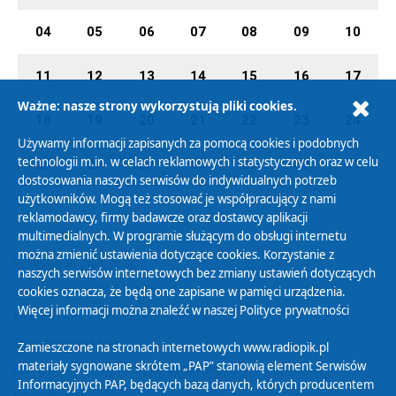
04
05
06
07
08
09
10
11
12
13
14
15
16
17
Ważne: nasze strony wykorzystują pliki cookies.
18
19
20
21
22
23
24
Używamy informacji zapisanych za pomocą cookies i podobnych
technologii m.in. w celach reklamowych i statystycznych oraz w celu
25
26
27
28
29
30
31
dostosowania naszych serwisów do indywidualnych potrzeb
użytkowników. Mogą też stosować je współpracujący z nami
reklamodawcy, firmy badawcze oraz dostawcy aplikacji
multimedialnych. W programie służącym do obsługi internetu
można zmienić ustawienia dotyczące cookies. Korzystanie z
Polityka Prywatności
naszych serwisów internetowych bez zmiany ustawień dotyczących
Zasady korzystania z Serwisu
cookies oznacza, że będą one zapisane w pamięci urządzenia.
Więcej informacji można znaleźć w naszej
Polityce prywatności
Organizacje Pożytku Publicznego
Cyfryzacja DAB+
Zamieszczone na stronach internetowych www.radiopik.pl
materiały sygnowane skrótem „PAP” stanowią element Serwisów
Polityka ochrony danych osobowych
Informacyjnych PAP, będących bazą danych, których producentem
Abonament