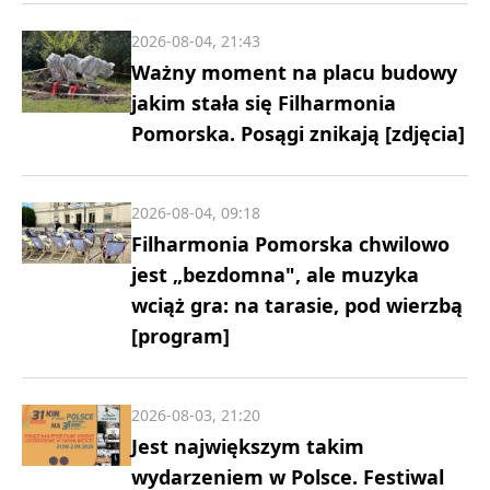
2026-08-04, 21:43
Ważny moment na placu budowy
jakim stała się Filharmonia
Pomorska. Posągi znikają [zdjęcia]
2026-08-04, 09:18
Filharmonia Pomorska chwilowo
jest „bezdomna", ale muzyka
wciąż gra: na tarasie, pod wierzbą
[program]
2026-08-03, 21:20
Jest największym takim
wydarzeniem w Polsce. Festiwal