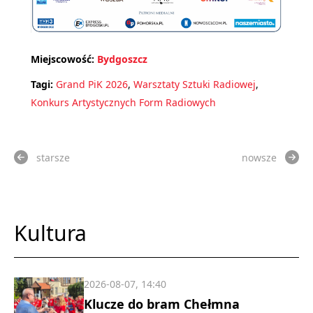
Miejscowość:
Bydgoszcz
Tagi:
Grand PiK 2026
,
Warsztaty Sztuki Radiowej
,
Konkurs Artystycznych Form Radiowych
starsze
nowsze
Kultura
2026-08-07, 14:40
Klucze do bram Chełmna