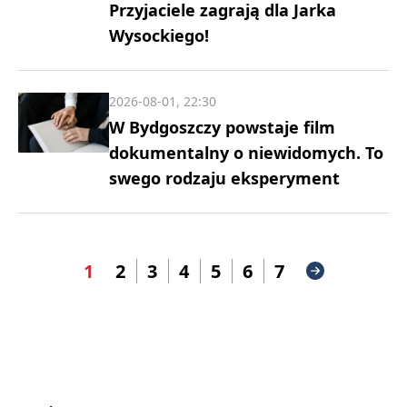
Przyjaciele zagrają dla Jarka
Wysockiego!
2026-08-01, 22:30
W Bydgoszczy powstaje film
dokumentalny o niewidomych. To
swego rodzaju eksperyment
1
2
3
4
5
6
7