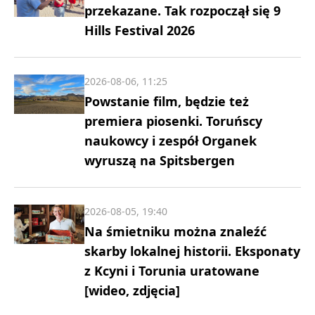
przekazane. Tak rozpoczął się 9
Hills Festival 2026
2026-08-06, 11:25
Powstanie film, będzie też
premiera piosenki. Toruńscy
naukowcy i zespół Organek
wyruszą na Spitsbergen
2026-08-05, 19:40
Na śmietniku można znaleźć
skarby lokalnej historii. Eksponaty
z Kcyni i Torunia uratowane
[wideo, zdjęcia]