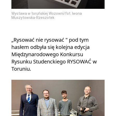
Wystawa w toruńskiej Wozowni/fot. Iwona
Muszytowska-Rzeszotek
„Rysować nie rysować " pod tym
hasłem odbyła się kolejna edycja
Międzynarodowego Konkursu
Rysunku Studenckiego RYSOWAĆ w
Toruniu.