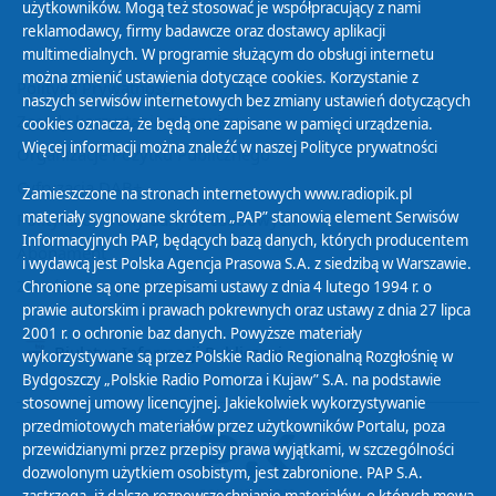
użytkowników. Mogą też stosować je współpracujący z nami
reklamodawcy, firmy badawcze oraz dostawcy aplikacji
multimedialnych. W programie służącym do obsługi internetu
można zmienić ustawienia dotyczące cookies. Korzystanie z
Polityka Prywatności
naszych serwisów internetowych bez zmiany ustawień dotyczących
Zasady korzystania z Serwisu
cookies oznacza, że będą one zapisane w pamięci urządzenia.
Więcej informacji można znaleźć w naszej
Polityce prywatności
Organizacje Pożytku Publicznego
Cyfryzacja DAB+
Zamieszczone na stronach internetowych www.radiopik.pl
materiały sygnowane skrótem „PAP” stanowią element Serwisów
Polityka ochrony danych osobowych
Informacyjnych PAP, będących bazą danych, których producentem
Abonament
i wydawcą jest Polska Agencja Prasowa S.A. z siedzibą w Warszawie.
Zamówienia publiczne
Chronione są one przepisami ustawy z dnia 4 lutego 1994 r. o
prawie autorskim i prawach pokrewnych oraz ustawy z dnia 27 lipca
2001 r. o ochronie baz danych. Powyższe materiały
Biuletyn Informacji Publicznej
wykorzystywane są przez Polskie Radio Regionalną Rozgłośnię w
Bydgoszczy „Polskie Radio Pomorza i Kujaw” S.A. na podstawie
stosownej umowy licencyjnej. Jakiekolwiek wykorzystywanie
przedmiotowych materiałów przez użytkowników Portalu, poza
przewidzianymi przez przepisy prawa wyjątkami, w szczególności
dozwolonym użytkiem osobistym, jest zabronione. PAP S.A.