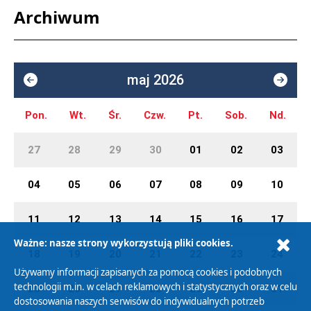
Archiwum
maj 2026
Pon.
Wt.
Śr.
Czw.
Pt.
Sob.
Nd.
27
28
29
30
01
02
03
04
05
06
07
08
09
10
11
12
13
14
15
16
17
Ważne: nasze strony wykorzystują pliki cookies.
18
19
20
21
22
23
24
Używamy informacji zapisanych za pomocą cookies i podobnych
technologii m.in. w celach reklamowych i statystycznych oraz w celu
25
26
27
28
29
30
31
dostosowania naszych serwisów do indywidualnych potrzeb