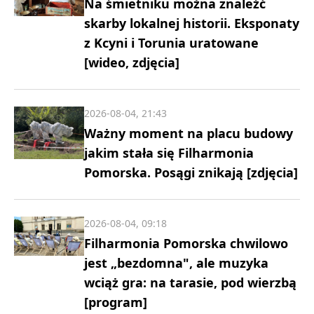
Na śmietniku można znaleźć
skarby lokalnej historii. Eksponaty
z Kcyni i Torunia uratowane
[wideo, zdjęcia]
2026-08-04, 21:43
Ważny moment na placu budowy
jakim stała się Filharmonia
Pomorska. Posągi znikają [zdjęcia]
2026-08-04, 09:18
Filharmonia Pomorska chwilowo
jest „bezdomna", ale muzyka
wciąż gra: na tarasie, pod wierzbą
[program]