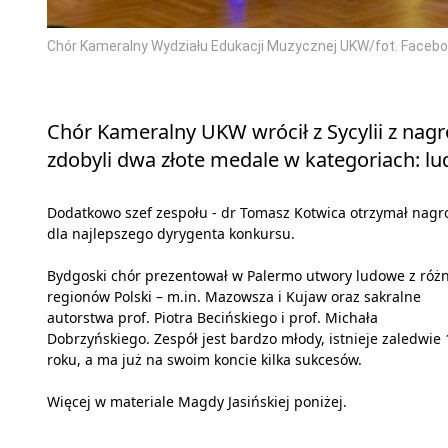
Chór Kameralny Wydziału Edukacji Muzycznej UKW/fot. Faceb
Chór Kameralny UKW wrócił z Sycylii z n
zdobyli dwa złote medale w kategoriach: lud
Dodatkowo szef zespołu - dr Tomasz Kotwica otrzymał nagr
dla najlepszego dyrygenta konkursu.
Bydgoski chór prezentował w Palermo utwory ludowe z róż
regionów Polski – m.in. Mazowsza i Kujaw oraz sakralne
autorstwa prof. Piotra Becińskiego i prof. Michała
Dobrzyńskiego. Zespół jest bardzo młody, istnieje zaledwie 
roku, a ma już na swoim koncie kilka sukcesów.
Więcej w materiale Magdy Jasińskiej poniżej.