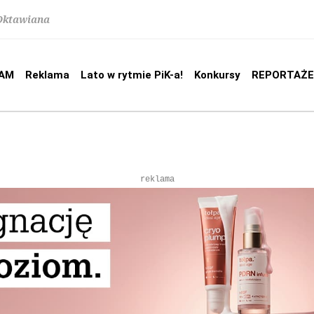
 Oktawiana
AM
Reklama
Lato w rytmie PiK-a!
Konkursy
REPORTAŻE
reklama