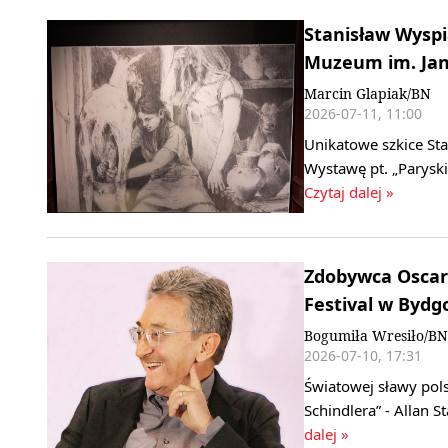
Stanisław Wyspi
Muzeum im. Jan
Marcin Glapiak/BN
2026-07-11, 11:00
Unikatowe szkice St
Wystawę pt. „Parysk
Czytaj dalej »
Zdobywca Oscara
Festival w Bydg
Bogumiła Wresiło/B
2026-07-10, 17:31
Światowej sławy pols
Schindlera” - Allan 
dalej »