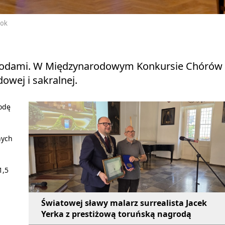
ook
agrodami. W Międzynarodowym Konkursie Chórów
owej i sakralnej.
odę
nych
1,5
Światowej sławy malarz surrealista Jacek
Yerka z prestiżową toruńską nagrodą