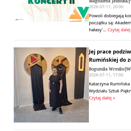
Magdalena Jasińska/
2026-07-11, 20:00
Powoli dobiegają ko
początku są: Akadem
hałasy'…
Czytaj dalej
Jej prace podziw
Rumińskiej do z
Bogumiła Wresiło/JW
2026-07-11, 17:00
Katarzyna Rumińska -
Wydziału Sztuk Pię
Czytaj dalej »