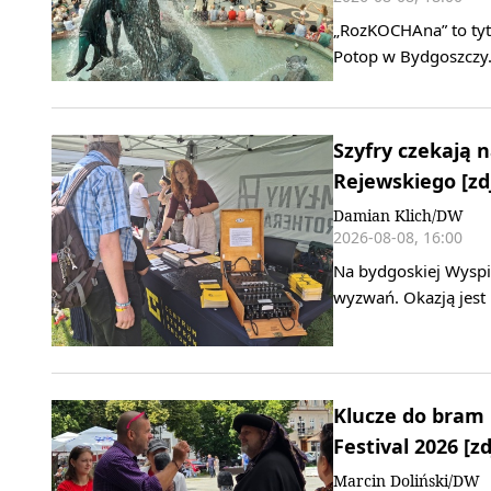
„RozKOCHAna” to tyt
Potop w Bydgoszczy.
Szyfry czekają 
Rejewskiego [zd
Damian Klich/DW
2026-08-08, 16:00
Na bydgoskiej Wyspie
wyzwań. Okazją jest 
Klucze do bram 
Festival 2026 [zd
Marcin Doliński/DW