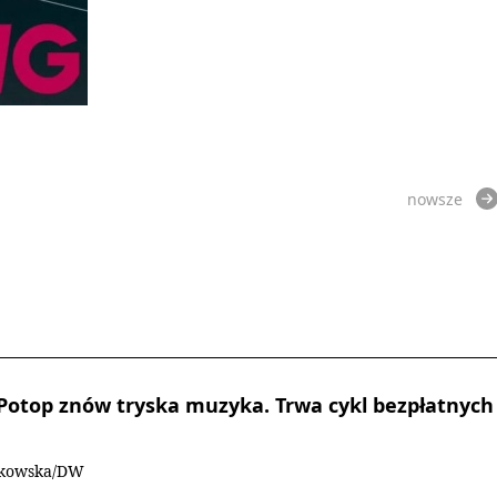
nowsze
Potop znów tryska muzyka. Trwa cykl bezpłatnych
rkowska/DW