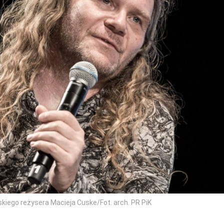
oskiego reżysera Macieja Cuske/Fot. arch. PR PiK