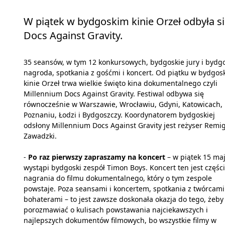
W piątek w bydgoskim kinie Orzeł odbyła s
Docs Against Gravity.
35 seansów, w tym 12 konkursowych, bydgoskie jury i bydg
nagroda, spotkania z gośćmi i koncert. Od piątku w bydgos
kinie Orzeł trwa wielkie święto kina dokumentalnego czyli
Millennium Docs Against Gravity. Festiwal odbywa się
równocześnie w Warszawie, Wrocławiu, Gdyni, Katowicach,
Poznaniu, Łodzi i Bydgoszczy. Koordynatorem bydgoskiej
odsłony Millennium Docs Against Gravity jest reżyser Remi
Zawadzki.
-
Po raz pierwszy zapraszamy na koncert
– w piątek 15 ma
wystąpi bydgoski zespół Timon Boys. Koncert ten jest częśc
nagrania do filmu dokumentalnego, który o tym zespole
powstaje. Poza seansami i koncertem, spotkania z twórcami
bohaterami – to jest zawsze doskonała okazja do tego, żeby
porozmawiać o kulisach powstawania najciekawszych i
najlepszych dokumentów filmowych, bo wszystkie filmy w