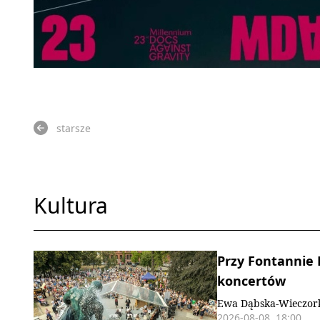
starsze
Kultura
Przy Fontannie 
koncertów
Ewa Dąbska-Wieczo
2026-08-08, 18:00