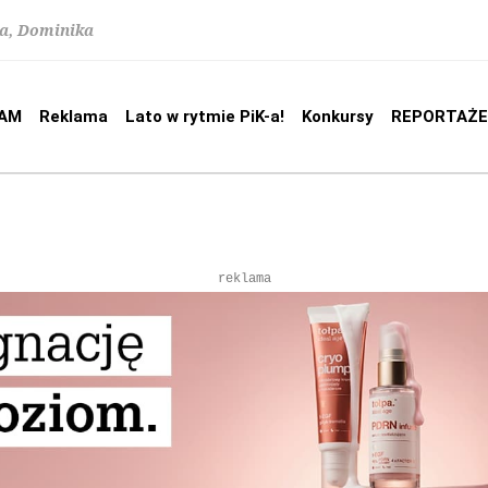
na, Dominika
AM
Reklama
Lato w rytmie PiK-a!
Konkursy
REPORTAŻE
reklama