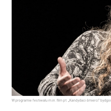
W programie festiwalu m.in. film pt. „Kandydaci śmierci'' bydg