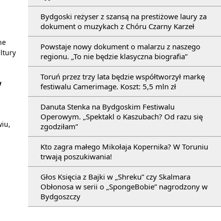
Bydgoski reżyser z szansą na prestiżowe laury za
dokument o muzykach z Chóru Czarny Karzeł
ne
Powstaje nowy dokument o malarzu z naszego
ltury
regionu. „To nie będzie klasyczna biografia”
Toruń przez trzy lata będzie współtworzył markę
w
festiwalu Camerimage. Koszt: 5,5 mln zł
Danuta Stenka na Bydgoskim Festiwalu
Operowym. „Spektakl o Kaszubach? Od razu się
iu,
zgodziłam”
Kto zagra małego Mikołaja Kopernika? W Toruniu
trwają poszukiwania!
Głos Księcia z Bajki w „Shreku” czy Skalmara
Obłonosa w serii o „SpongeBobie” nagrodzony w
Bydgoszczy