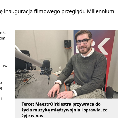
ię inauguracja filmowego przeglądu Millennium
oska
kim
giusz
ja
ią
 i
Tercet MaestrO!rkiestra przywraca do
życia muzykę międzywojnia i sprawia, że
żyje w nas