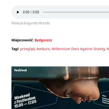
Relacja Bogumiły Wresiło
Miejscowość:
Bydgoszcz
Tagi:
przegląd
,
konkurs
,
Millennium Docs Against Gravity
,
M