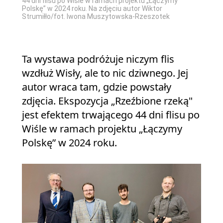
44 dni flisu po Wiśle w ramach projektu „Łączymy
Polskę” w 2024 roku. Na zdjęciu autor Wiktor
Strumiłło/fot. Iwona Muszytowska-Rzeszotek
Ta wystawa podróżuje niczym flis
wzdłuż Wisły, ale to nic dziwnego. Jej
autor wraca tam, gdzie powstały
zdjęcia. Ekspozycja „Rzeźbione rzeką"
jest efektem trwającego 44 dni flisu po
Wiśle w ramach projektu „Łączymy
Polskę” w 2024 roku.