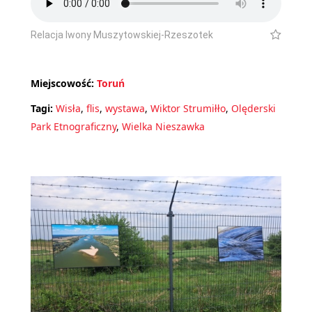
Relacja Iwony Muszytowskiej-Rzeszotek
Miejscowość:
Toruń
Tagi:
Wisła
,
flis
,
wystawa
,
Wiktor Strumiłło
,
Olęderski
Park Etnograficzny
,
Wielka Nieszawka