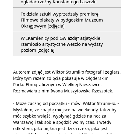
oglądać rzeźby Konstantego Laszczki
Te dzieła sztuki wyprzedzały premierę!
Filmowe plakaty w bydgoskim Muzeum
Okręgowym [zdjęcia]
W „Kamienicy pod Gwiazdą" azjatyckie
rzemiosło artystyczne weszło na wyższy
poziom [zdjęcia]
Autorem zdjęć jest Wiktor Strumiłło fotograf i żeglarz,
który tym razem zdjęcia pokazuje w Olęderskim
Parku Etnograficznym w Wielkiej Nieszawce.
Rozmawiała z nim Iwona Muszytowska-Rzeszotek.
- Może zacznę od początku - mówi Wiktor Strumiłło. -
Myślałem, że znajdę miejsce na weekendy, tak żeby
móc szybko wsiąść, wypłynąć gdzieś na noc za
Warszawę i tak sobie spędzić wolny czas. I wtedy
odkryłem, jaka piękna jest dzika rzeka, jaka jest