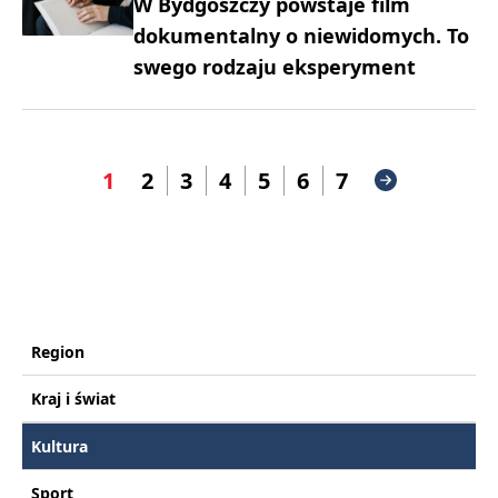
W Bydgoszczy powstaje film
dokumentalny o niewidomych. To
swego rodzaju eksperyment
1
2
3
4
5
6
7
Region
Kraj i świat
Kultura
Sport