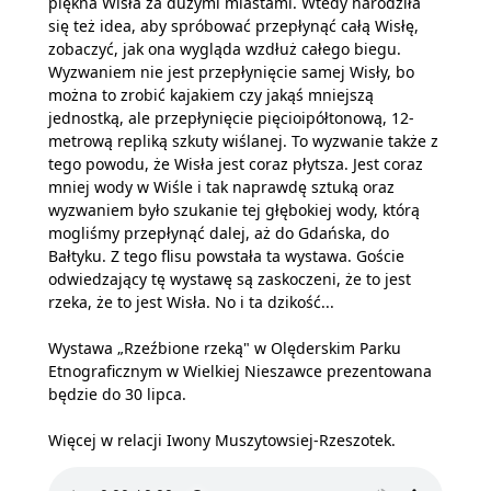
piękna Wisła za dużymi miastami. Wtedy narodziła
się też idea, aby spróbować przepłynąć całą Wisłę,
zobaczyć, jak ona wygląda wzdłuż całego biegu.
Wyzwaniem nie jest przepłynięcie samej Wisły, bo
można to zrobić kajakiem czy jakąś mniejszą
jednostką, ale przepłynięcie pięcioipółtonową, 12-
metrową repliką szkuty wiślanej. To wyzwanie także z
tego powodu, że Wisła jest coraz płytsza. Jest coraz
mniej wody w Wiśle i tak naprawdę sztuką oraz
wyzwaniem było szukanie tej głębokiej wody, którą
mogliśmy przepłynąć dalej, aż do Gdańska, do
Bałtyku. Z tego flisu powstała ta wystawa. Goście
odwiedzający tę wystawę są zaskoczeni, że to jest
rzeka, że to jest Wisła. No i ta dzikość...
Wystawa „Rzeźbione rzeką" w Olęderskim Parku
Etnograficznym w Wielkiej Nieszawce prezentowana
będzie do 30 lipca.
Więcej w relacji Iwony Muszytowsiej-Rzeszotek.