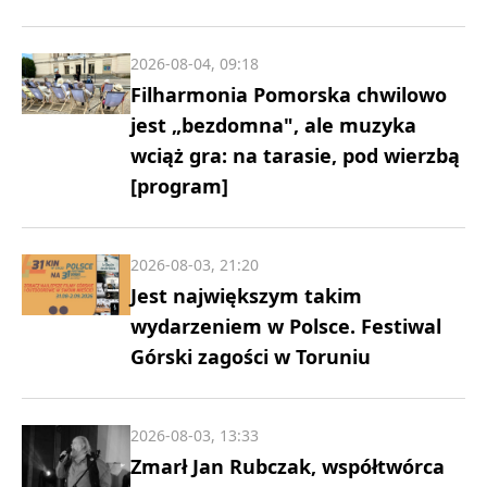
2026-08-04, 09:18
Filharmonia Pomorska chwilowo
jest „bezdomna", ale muzyka
wciąż gra: na tarasie, pod wierzbą
[program]
2026-08-03, 21:20
Jest największym takim
wydarzeniem w Polsce. Festiwal
Górski zagości w Toruniu
2026-08-03, 13:33
Zmarł Jan Rubczak, współtwórca