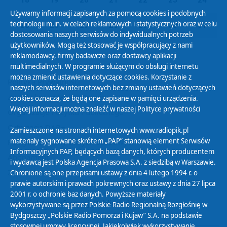
Używamy informacji zapisanych za pomocą cookies i podobnych
technologii m.in. w celach reklamowych i statystycznych oraz w celu
25
26
27
28
29
30
31
dostosowania naszych serwisów do indywidualnych potrzeb
użytkowników. Mogą też stosować je współpracujący z nami
reklamodawcy, firmy badawcze oraz dostawcy aplikacji
multimedialnych. W programie służącym do obsługi internetu
można zmienić ustawienia dotyczące cookies. Korzystanie z
Polityka Prywatności
naszych serwisów internetowych bez zmiany ustawień dotyczących
Zasady korzystania z Serwisu
cookies oznacza, że będą one zapisane w pamięci urządzenia.
Więcej informacji można znaleźć w naszej
Polityce prywatności
Organizacje Pożytku Publicznego
Cyfryzacja DAB+
Zamieszczone na stronach internetowych www.radiopik.pl
materiały sygnowane skrótem „PAP” stanowią element Serwisów
Polityka ochrony danych osobowych
Informacyjnych PAP, będących bazą danych, których producentem
Abonament
i wydawcą jest Polska Agencja Prasowa S.A. z siedzibą w Warszawie.
Zamówienia publiczne
Chronione są one przepisami ustawy z dnia 4 lutego 1994 r. o
prawie autorskim i prawach pokrewnych oraz ustawy z dnia 27 lipca
2001 r. o ochronie baz danych. Powyższe materiały
Biuletyn Informacji Publicznej
wykorzystywane są przez Polskie Radio Regionalną Rozgłośnię w
Bydgoszczy „Polskie Radio Pomorza i Kujaw” S.A. na podstawie
stosownej umowy licencyjnej. Jakiekolwiek wykorzystywanie