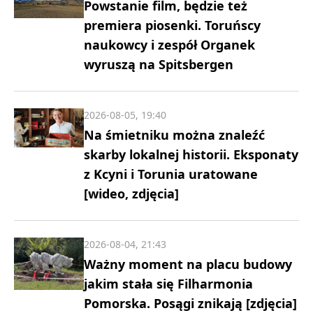
Powstanie film, będzie też
premiera piosenki. Toruńscy
naukowcy i zespół Organek
wyruszą na Spitsbergen
2026-08-05, 19:40
Na śmietniku można znaleźć
skarby lokalnej historii. Eksponaty
z Kcyni i Torunia uratowane
[wideo, zdjęcia]
2026-08-04, 21:43
Ważny moment na placu budowy
jakim stała się Filharmonia
Pomorska. Posągi znikają [zdjęcia]