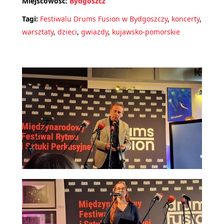
Miejscowość:
Bydgoszcz
Tagi:
Festiwalu Drums Fusion w Bydgoszczy
,
koncerty
,
warsztaty
,
dzieci
,
gwiazdy
,
kujawsko-pomorskie