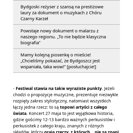
Bydgoski reżyser z szansą na prestiżowe
laury za dokument o muzykach z Chóru
Czarny Karzeł
Powstaje nowy dokument o malarzu z
naszego regionu. „To nie będzie klasyczna
biografia”
Mamy kolejną piosenkę o mieście!
„Chcieliśmy pokazać, że Bydgoszcz jest
wspaniała, taka wow!” [posłuchajcie!]
-
Festiwal stawia na takie wyraziste punkty
. Jeżeli
chodzi o propozycje muzyczne, prezentuje niezwykle
rozpięty zakres stylistyczny, natomiast wszystkich
łączy jedna rzecz: to są
topowi artyści z całego
świata
. Koncert 27 maja to jest wyjątkowa historia,
gdzie gościmy 12-13 bardzo ważnych perkusistów i
perkusistek z całego kraju, znanych z różnych
składów, którzy
grają rzeczy, z których... nie są znani
.