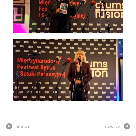
starsze
nowsze