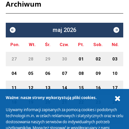
Archiwum
maj 2026
Pon.
Wt.
Śr.
Czw.
Pt.
Sob.
Nd.
27
28
29
30
01
02
03
04
05
06
07
08
09
10
11
12
13
14
15
16
17
Ważne: nasze strony wykorzystują pliki cookies.
18
19
20
21
22
23
24
Używamy informacji zapisanych za pomocą cookies i podobnych
technologii m.in. w celach reklamowych i statystycznych oraz w celu
25
26
27
28
29
30
31
dostosowania naszych serwisów do indywidualnych potrzeb
użytkowników. Mogą też stosować je współpracujący z nami