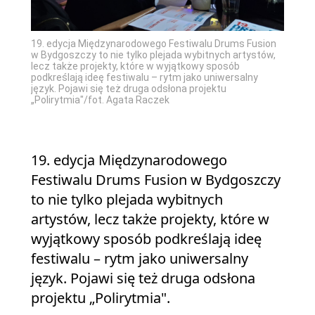
19. edycja Międzynarodowego Festiwalu Drums Fusion
w Bydgoszczy to nie tylko plejada wybitnych artystów,
lecz także projekty, które w wyjątkowy sposób
podkreślają ideę festiwalu – rytm jako uniwersalny
język. Pojawi się też druga odsłona projektu
„Polirytmia"/fot. Agata Raczek
19. edycja Międzynarodowego
Festiwalu Drums Fusion w Bydgoszczy
to nie tylko plejada wybitnych
artystów, lecz także projekty, które w
wyjątkowy sposób podkreślają ideę
festiwalu – rytm jako uniwersalny
język. Pojawi się też druga odsłona
projektu „Polirytmia".