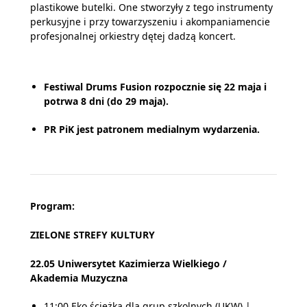
plastikowe butelki. One stworzyły z tego instrumenty
perkusyjne i przy towarzyszeniu i akompaniamencie
profesjonalnej orkiestry dętej dadzą koncert.
Festiwal Drums Fusion rozpocznie się 22 maja i
potrwa 8 dni (do 29 maja).
PR PiK jest patronem medialnym wydarzenia.
Program:
ZIELONE STREFY KULTURY
22.05 Uniwersytet Kazimierza Wielkiego /
Akademia Muzyczna
11:00 Eko ścieżka dla grup szkolnych (UKW) |