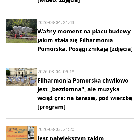
2026-08-04, 21:43
Ważny moment na placu budowy
jakim stała się Filharmonia
Pomorska. Posągi znikają [zdjęcia]
2026-08-04, 09:18
Filharmonia Pomorska chwilowo
jest „bezdomna", ale muzyka
wciąż gra: na tarasie, pod wierzbą
[program]
2026-08-03, 21:20
Jest największym takim