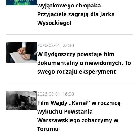
wyjątkowego chłopaka.
Przyjaciele zagrają dla Jarka
Wysockiego!
2026-08-01, 22:30
W Bydgoszczy powstaje film
dokumentalny o niewidomych. To
swego rodzaju eksperyment
2026-08-01, 16:00
Film Wajdy „Kanał” w rocznicę
wybuchu Powstania
Warszawskiego zobaczymy w
Toruniu