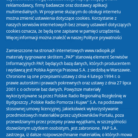
reklamodawcy, firmy badawcze oraz dostawcy aplikacji
multimedialnych. W programie służącym do obsługi internetu
można zmienić ustawienia dotyczące cookies. Korzystanie z
Polityka Prywatności
naszych serwisów internetowych bez zmiany ustawień dotyczących
Zasady korzystania z Serwisu
cookies oznacza, że będą one zapisane w pamięci urządzenia.
Więcej informacji można znaleźć w naszej
Polityce prywatności
Organizacje Pożytku Publicznego
Cyfryzacja DAB+
Zamieszczone na stronach internetowych www.radiopik.pl
materiały sygnowane skrótem „PAP” stanowią element Serwisów
Polityka ochrony danych osobowych
Informacyjnych PAP, będących bazą danych, których producentem
Abonament
i wydawcą jest Polska Agencja Prasowa S.A. z siedzibą w Warszawie.
Zamówienia publiczne
Chronione są one przepisami ustawy z dnia 4 lutego 1994 r. o
prawie autorskim i prawach pokrewnych oraz ustawy z dnia 27 lipca
2001 r. o ochronie baz danych. Powyższe materiały
Biuletyn Informacji Publicznej
wykorzystywane są przez Polskie Radio Regionalną Rozgłośnię w
Bydgoszczy „Polskie Radio Pomorza i Kujaw” S.A. na podstawie
stosownej umowy licencyjnej. Jakiekolwiek wykorzystywanie
przedmiotowych materiałów przez użytkowników Portalu, poza
przewidzianymi przez przepisy prawa wyjątkami, w szczególności
dozwolonym użytkiem osobistym, jest zabronione. PAP S.A.
zastrzega, iż dalsze rozpowszechnianie materiałów, o których mowa