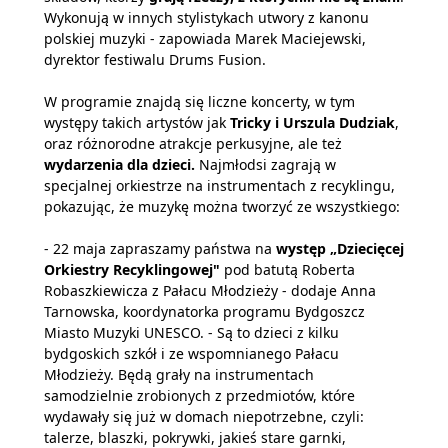
Wykonują w innych stylistykach utwory z kanonu
polskiej muzyki - zapowiada Marek Maciejewski,
dyrektor festiwalu Drums Fusion.
W programie znajdą się liczne koncerty, w tym
występy takich artystów jak
Tricky i Urszula Dudziak
,
oraz różnorodne atrakcje perkusyjne, ale też
wydarzenia dla dzieci.
Najmłodsi zagrają w
specjalnej orkiestrze na instrumentach z recyklingu,
pokazując, że muzykę można tworzyć ze wszystkiego:
- 22 maja zapraszamy państwa na
występ „Dziecięcej
Orkiestry Recyklingowej"
pod batutą Roberta
Robaszkiewicza z Pałacu Młodzieży - dodaje Anna
Tarnowska, koordynatorka programu Bydgoszcz
Miasto Muzyki UNESCO. - Są to dzieci z kilku
bydgoskich szkół i ze wspomnianego Pałacu
Młodzieży. Będą grały na instrumentach
samodzielnie zrobionych z przedmiotów, które
wydawały się już w domach niepotrzebne, czyli:
talerze, blaszki, pokrywki, jakieś stare garnki,