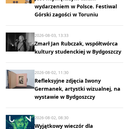
wydarzeniem w Polsce. Festiwal
Górski zagości w Toruniu
2026-08-03, 13:33
Zmarł Jan Rubczak, współtwórca
kultury studenckiej w Bydgoszczy
2026-08-02, 11:30
Refleksyjne zdjęcia Iwony
Germanek, artystki wizualnej, na
wystawie w Bydgoszczy
2026-08-02, 08:30
Wyjątkowy wieczór dla