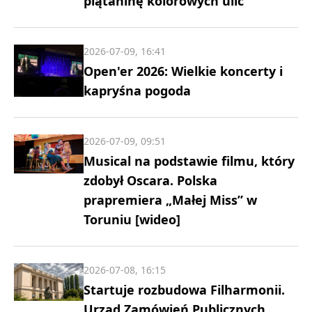
plątaninę kolorowych ulic
2026-07-09, 16:41
Open'er 2026: Wielkie koncerty i
kapryśna pogoda
2026-07-09, 09:51
Musical na podstawie filmu, który
zdobył Oscara. Polska
prapremiera „Małej Miss” w
Toruniu [wideo]
2026-07-08, 16:15
Startuje rozbudowa Filharmonii.
Urząd Zamówień Publicznych