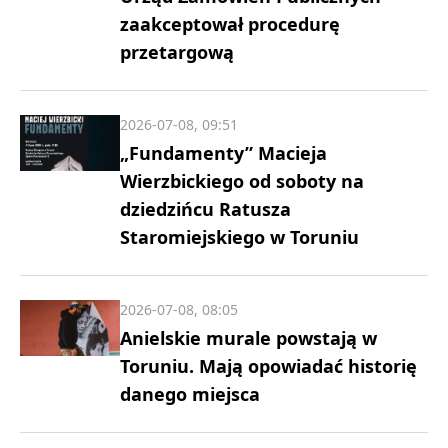
zaakceptował procedurę
przetargową
2026-07-08, 09:51
„Fundamenty” Macieja
Wierzbickiego od soboty na
dziedzińcu Ratusza
Staromiejskiego w Toruniu
2026-07-08, 08:05
Anielskie murale powstają w
Toruniu. Mają opowiadać historię
danego miejsca