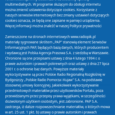
multimedialnych. W programie służącym do obsługi internetu
można zmienić ustawienia dotyczące cookies. Korzystanie z
Polityka Prywatności
naszych serwisów internetowych bez zmiany ustawień dotyczących
Zasady korzystania z Serwisu
cookies oznacza, że będą one zapisane w pamięci urządzenia.
Więcej informacji można znaleźć w naszej
Polityce prywatności
Organizacje Pożytku Publicznego
Cyfryzacja DAB+
Zamieszczone na stronach internetowych www.radiopik.pl
materiały sygnowane skrótem „PAP” stanowią element Serwisów
Polityka ochrony danych osobowych
Informacyjnych PAP, będących bazą danych, których producentem
Abonament
i wydawcą jest Polska Agencja Prasowa S.A. z siedzibą w Warszawie.
Zamówienia publiczne
Chronione są one przepisami ustawy z dnia 4 lutego 1994 r. o
prawie autorskim i prawach pokrewnych oraz ustawy z dnia 27 lipca
2001 r. o ochronie baz danych. Powyższe materiały
Biuletyn Informacji Publicznej
wykorzystywane są przez Polskie Radio Regionalną Rozgłośnię w
Bydgoszczy „Polskie Radio Pomorza i Kujaw” S.A. na podstawie
stosownej umowy licencyjnej. Jakiekolwiek wykorzystywanie
przedmiotowych materiałów przez użytkowników Portalu, poza
przewidzianymi przez przepisy prawa wyjątkami, w szczególności
dozwolonym użytkiem osobistym, jest zabronione. PAP S.A.
zastrzega, iż dalsze rozpowszechnianie materiałów, o których mowa
w art. 25 ust. 1 pkt. b) ustawy o prawie autorskim i prawach