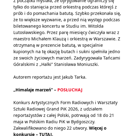
Z początku myślała, że dyrygowanie ograniczy się
tylko do stanięcia przed orkiestrą podczas którejś z
prób i do pomachania batutą. Szybko przekonała się,
że to większe wyzwanie, a przed nią występ podczas
biletowanego koncertu w Studiu im. Witolda
Lutosławskiego. Przez parę miesięcy ćwiczyła wraz z
maestro Michałem Klauzą i orkiestrą w Warszawie. Z
otrzymaną w prezencie batutą, w specjalnie
kupionych na tę okazję butach i sukni spełniła jedno
ze swoich życiowych marzeń. Zadyrygowała Tańcami
Góralskimi z „Halki” Stanisława Moniuszki.
Autorem reportażu jest Jakub Tarka.
„Himalaje marzeń” –
POSŁUCHAJ
Konkurs Artystycznych Form Radiowych i Warsztaty
Sztuki Radiowej Grand PiK 2026, z udziałem
reportażystów z całej Polski, potrwają od 18 do 21
maja w Polskim Radiu PiK w Bydgoszczy.
Zakwalifikowano do niego 22 utwory.
Więcej o
konkursie –
TUTAJ.