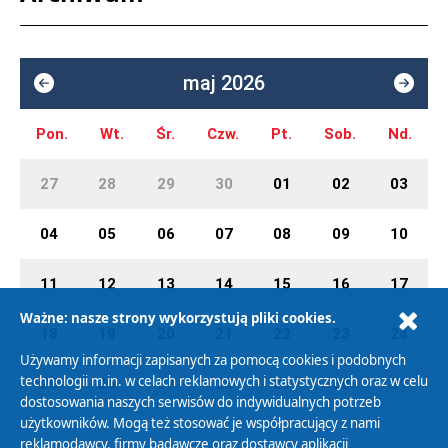
maj 2026
Pon.
Wt.
Śr.
Czw.
Pt.
Sob.
Nd.
27
28
29
30
01
02
03
04
05
06
07
08
09
10
11
12
13
14
15
16
17
Ważne: nasze strony wykorzystują pliki cookies.
18
19
20
21
22
23
24
Używamy informacji zapisanych za pomocą cookies i podobnych
technologii m.in. w celach reklamowych i statystycznych oraz w celu
25
26
27
28
29
30
31
dostosowania naszych serwisów do indywidualnych potrzeb
użytkowników. Mogą też stosować je współpracujący z nami
reklamodawcy, firmy badawcze oraz dostawcy aplikacji