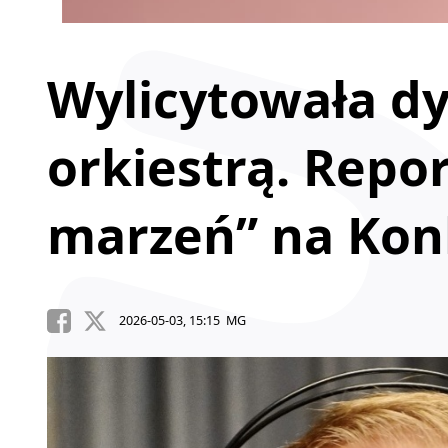
Wylicytowała d
orkiestrą. Repo
marzeń” na Kon
2026-05-03, 15:15 MG