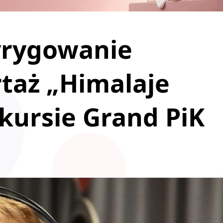
yrygowanie
rtaż „Himalaje
kursie Grand PiK