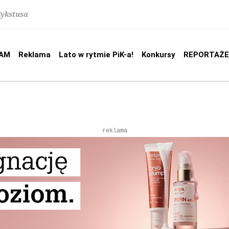
Sykstusa
AM
Reklama
Lato w rytmie PiK-a!
Konkursy
REPORTAŻE
reklama