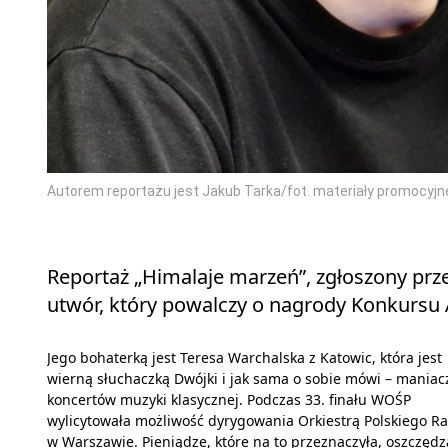
Autorem reportażu jest Jakub Tarka/fot. materiały promocyjn
Reportaż „Himalaje marzeń”, zgłoszony prz
utwór, który powalczy o nagrody Konkursu
Jego bohaterką jest Teresa Warchalska z Katowic, która jest
wierną słuchaczką Dwójki i jak sama o sobie mówi – maniac
koncertów muzyki klasycznej. Podczas 33. finału WOŚP
wylicytowała możliwość dyrygowania Orkiestrą Polskiego Ra
w Warszawie. Pieniądze, które na to przeznaczyła, oszczędz