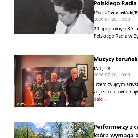
Polskiego Radia
Marek Ledwosiński/
2026-07-20, 16:50
20 lipca minęło 30 l
Polskiego Radia w By
Muzycy toruński
IAR / TB
2026-07-20, 10:00
Trzem żyjącym artys
że jest to dowód na
dalej »
Performerzy z ca
która wymaga o