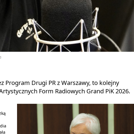
e
ez Program Drugi PR z Warszawy, to kolejny
 Artystycznych Form Radiowych Grand PiK 2026.
zką
dia
ała