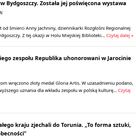
 w Bydgoszczy. Została jej poświęcona wystawa
BN
at od śmierci Anny Jachniny, dziennikarki Rozgłośni Regionalnej
dgoszczy. Z tej okazji w Holu Miejskiej Biblioteki…
Czytaj dalej »
ego zespołu Republika uhonorowani w Jarocinie
tom wręczono złoty medal Gloria Artis. W uzasadnieniu podano,
jwyższego uznania dla wkładu zespołu w polską kulturę…
Czytaj
łego kraju zjechali do Torunia. „To forma sztuki,
becności”