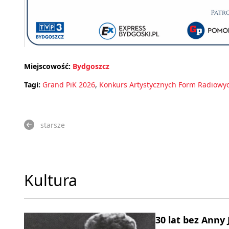
Miejscowość:
Bydgoszcz
Tagi:
Grand PiK 2026
,
Konkurs Artystycznych Form Radiowy
starsze
Kultura
30 lat bez Anny 