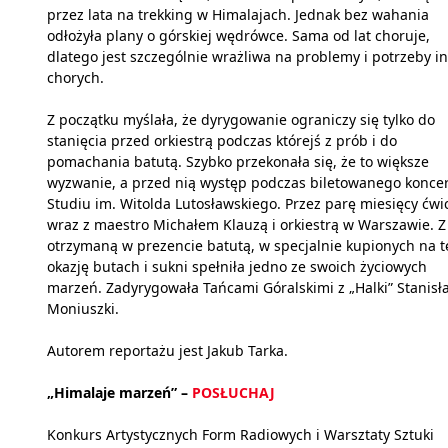
przez lata na trekking w Himalajach. Jednak bez wahania
odłożyła plany o górskiej wędrówce. Sama od lat choruje,
dlatego jest szczególnie wrażliwa na problemy i potrzeby i
chorych.
Z początku myślała, że dyrygowanie ograniczy się tylko do
stanięcia przed orkiestrą podczas którejś z prób i do
pomachania batutą. Szybko przekonała się, że to większe
wyzwanie, a przed nią występ podczas biletowanego konce
Studiu im. Witolda Lutosławskiego. Przez parę miesięcy ćwi
wraz z maestro Michałem Klauzą i orkiestrą w Warszawie. Z
otrzymaną w prezencie batutą, w specjalnie kupionych na t
okazję butach i sukni spełniła jedno ze swoich życiowych
marzeń. Zadyrygowała Tańcami Góralskimi z „Halki” Stanisł
Moniuszki.
Autorem reportażu jest Jakub Tarka.
„Himalaje marzeń” –
POSŁUCHAJ
Konkurs Artystycznych Form Radiowych i Warsztaty Sztuki