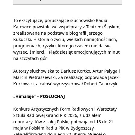
To ekscytujące, poruszające słuchowisko Radia
Katowice powstałe we współpracy z Teatrem Śląskim,
zrealizowane na podstawie biografii Jerzego
Kukuczki. Historia o życiu, wielkich namiętnościach,
pragnieniach, ryzyku, którego czasem nie da się
wyrzec, śmierci… Pięćdziesiąt emocjonujących minut
na szczytach gór.
Autorzy słuchowiska to Dariusz Kortko, Artur Pałyga i
Marcin Pietraszewski. Za realizację odpowiada Jacek
Kurkowski, a całość wyreżyserował Robert Talarczyk.
„Himalaje” –
POSŁUCHAJ
Konkurs Artystycznych Form Radiowych i Warsztaty
Sztuki Radiowej Grand PiK 2026, z udziałem
reportażystów z całej Polski, potrwają od 18 do 21
maja w Polskim Radiu PiK w Bydgoszczy.
Zakwalifikowano do niego 22 utwory.
Więcej o