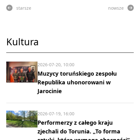
starsze
nowsze
Kultura
2026-07-20, 10:00
Muzycy toruńskiego zespołu
Republika uhonorowani w
Jarocinie
2026-07-19, 16:00
Performerzy z całego kraju
zjechali do Torunia. „To forma
sztuki, która wymaga obecności”