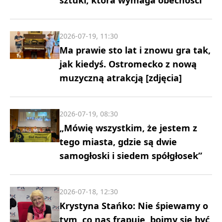
2026-07-19, 11:30
Ma prawie sto lat i znowu gra tak,
jak kiedyś. Ostromecko z nową
muzyczną atrakcją [zdjęcia]
2026-07-19, 08:30
„Mówię wszystkim, że jestem z
tego miasta, gdzie są dwie
samogłoski i siedem spółgłosek”
2026-07-18, 12:30
Krystyna Stańko: Nie śpiewamy o
tym, co nas frapuje, boimy się być