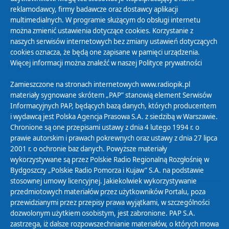
reklamodawcy, firmy badawcze oraz dostawcy aplikacji
multimedialnych. W programie służącym do obsługi internetu
można zmienić ustawienia dotyczące cookies. Korzystanie z
Polityka Prywatności
naszych serwisów internetowych bez zmiany ustawień dotyczących
Zasady korzystania z Serwisu
cookies oznacza, że będą one zapisane w pamięci urządzenia.
Więcej informacji można znaleźć w naszej
Polityce prywatności
Organizacje Pożytku Publicznego
Cyfryzacja DAB+
Zamieszczone na stronach internetowych www.radiopik.pl
materiały sygnowane skrótem „PAP” stanowią element Serwisów
Polityka ochrony danych osobowych
Informacyjnych PAP, będących bazą danych, których producentem
Abonament
i wydawcą jest Polska Agencja Prasowa S.A. z siedzibą w Warszawie.
Zamówienia publiczne
Chronione są one przepisami ustawy z dnia 4 lutego 1994 r. o
prawie autorskim i prawach pokrewnych oraz ustawy z dnia 27 lipca
2001 r. o ochronie baz danych. Powyższe materiały
Biuletyn Informacji Publicznej
wykorzystywane są przez Polskie Radio Regionalną Rozgłośnię w
Bydgoszczy „Polskie Radio Pomorza i Kujaw” S.A. na podstawie
stosownej umowy licencyjnej. Jakiekolwiek wykorzystywanie
przedmiotowych materiałów przez użytkowników Portalu, poza
przewidzianymi przez przepisy prawa wyjątkami, w szczególności
dozwolonym użytkiem osobistym, jest zabronione. PAP S.A.
zastrzega, iż dalsze rozpowszechnianie materiałów, o których mowa