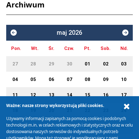
Archiwum
maj 2026
Pon.
Wt.
Śr.
Czw.
Pt.
Sob.
Nd.
27
28
29
30
01
02
03
04
05
06
07
08
09
10
11
12
13
14
15
16
17
Ważne: nasze strony wykorzystują pliki cookies.
18
19
20
21
22
23
24
Używamy informacji zapisanych za pomocą cookies i podobnych
technologii m.in. w celach reklamowych i statystycznych oraz w celu
25
26
27
28
29
30
31
dostosowania naszych serwisów do indywidualnych potrzeb
użytkowników. Mogą też stosować je współpracujący z nami