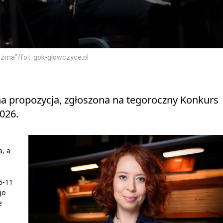
źma”/fot. gok-głowczyce.pl
na propozycja, zgłoszona na tegoroczny Konkurs
026.
a, a
6-11
go
e