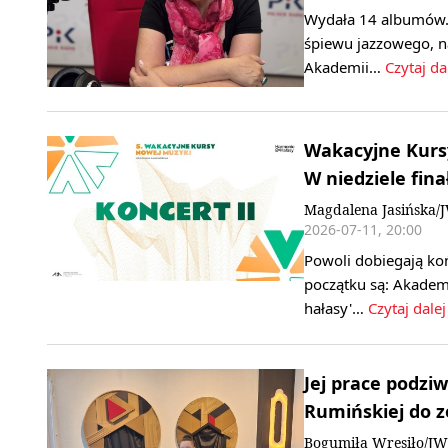
Wydała 14 albumów. 
śpiewu jazzowego, n
Akademii…
Czytaj da
Wakacyjne Kurs
W niedziele fin
Magdalena Jasińska/
2026-07-11, 20:00
Powoli dobiegają ko
początku są: Akadem
hałasy'…
Czytaj dalej
Jej prace podziw
Rumińskiej do z
Bogumiła Wresiło/JW