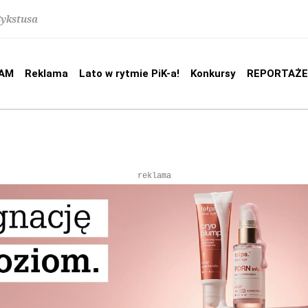
Sykstusa
AM
Reklama
Lato w rytmie PiK-a!
Konkursy
REPORTAŻE
reklama