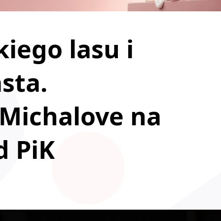
iego lasu i
sta.
 Michalove na
d PiK