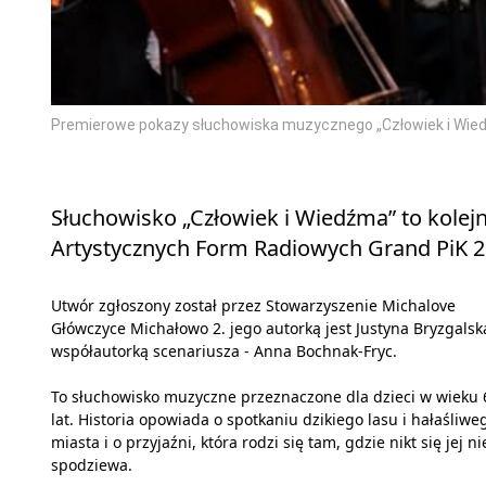
Premierowe pokazy słuchowiska muzycznego „Człowiek i Wied
Słuchowisko „Człowiek i Wiedźma” to kolej
Artystycznych Form Radiowych Grand PiK 2
Utwór zgłoszony został przez Stowarzyszenie Michalove
Główczyce Michałowo 2. jego autorką jest Justyna Bryzgalsk
współautorką scenariusza - Anna Bochnak-Fryc.
To słuchowisko muzyczne przeznaczone dla dzieci w wieku 
lat. Historia opowiada o spotkaniu dzikiego lasu i hałaśliwe
miasta i o przyjaźni, która rodzi się tam, gdzie nikt się jej ni
spodziewa.