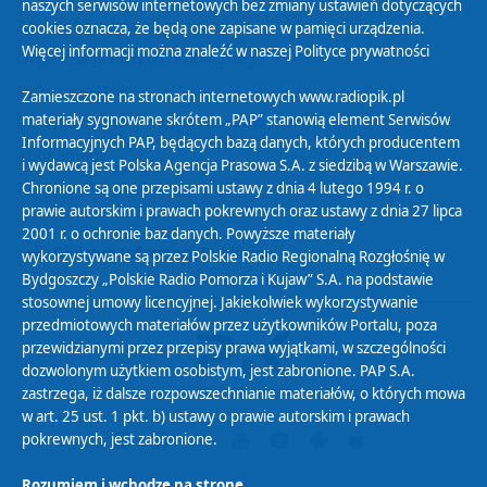
naszych serwisów internetowych bez zmiany ustawień dotyczących
Zasady korzystania z Serwisu
cookies oznacza, że będą one zapisane w pamięci urządzenia.
Więcej informacji można znaleźć w naszej
Polityce prywatności
Organizacje Pożytku Publicznego
Cyfryzacja DAB+
Zamieszczone na stronach internetowych www.radiopik.pl
materiały sygnowane skrótem „PAP” stanowią element Serwisów
Polityka ochrony danych osobowych
Informacyjnych PAP, będących bazą danych, których producentem
Abonament
i wydawcą jest Polska Agencja Prasowa S.A. z siedzibą w Warszawie.
Zamówienia publiczne
Chronione są one przepisami ustawy z dnia 4 lutego 1994 r. o
prawie autorskim i prawach pokrewnych oraz ustawy z dnia 27 lipca
2001 r. o ochronie baz danych. Powyższe materiały
Biuletyn Informacji Publicznej
wykorzystywane są przez Polskie Radio Regionalną Rozgłośnię w
Bydgoszczy „Polskie Radio Pomorza i Kujaw” S.A. na podstawie
stosownej umowy licencyjnej. Jakiekolwiek wykorzystywanie
przedmiotowych materiałów przez użytkowników Portalu, poza
przewidzianymi przez przepisy prawa wyjątkami, w szczególności
dozwolonym użytkiem osobistym, jest zabronione. PAP S.A.
zastrzega, iż dalsze rozpowszechnianie materiałów, o których mowa
w art. 25 ust. 1 pkt. b) ustawy o prawie autorskim i prawach
pokrewnych, jest zabronione.
Rozumiem i wchodzę na stronę