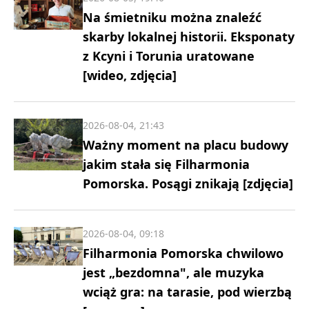
Na śmietniku można znaleźć
skarby lokalnej historii. Eksponaty
z Kcyni i Torunia uratowane
[wideo, zdjęcia]
2026-08-04, 21:43
Ważny moment na placu budowy
jakim stała się Filharmonia
Pomorska. Posągi znikają [zdjęcia]
2026-08-04, 09:18
Filharmonia Pomorska chwilowo
jest „bezdomna", ale muzyka
wciąż gra: na tarasie, pod wierzbą