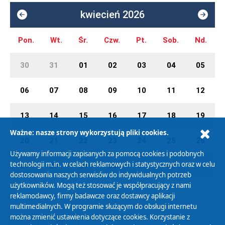
kwiecień 2026
Pon.
Wt.
Śr.
Czw.
Pt.
Sob.
Nd.
30
31
01
02
03
04
05
06
07
08
09
10
11
12
13
14
15
16
17
18
19
Ważne: nasze strony wykorzystują pliki cookies.
20
21
22
23
24
25
26
Używamy informacji zapisanych za pomocą cookies i podobnych
technologii m.in. w celach reklamowych i statystycznych oraz w celu
27
28
29
30
01
02
03
dostosowania naszych serwisów do indywidualnych potrzeb
użytkowników. Mogą też stosować je współpracujący z nami
reklamodawcy, firmy badawcze oraz dostawcy aplikacji
multimedialnych. W programie służącym do obsługi internetu
można zmienić ustawienia dotyczące cookies. Korzystanie z
Polityka Prywatności