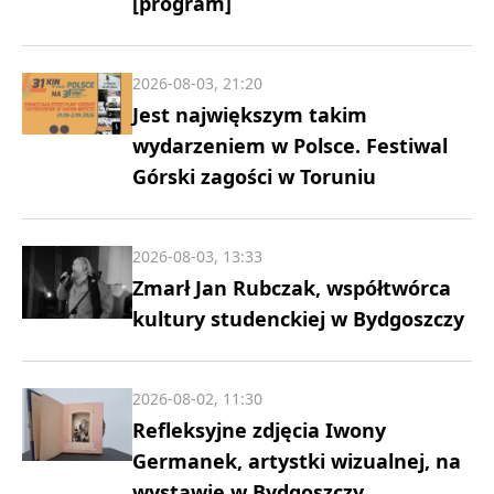
[program]
2026-08-03, 21:20
Jest największym takim
wydarzeniem w Polsce. Festiwal
Górski zagości w Toruniu
2026-08-03, 13:33
Zmarł Jan Rubczak, współtwórca
kultury studenckiej w Bydgoszczy
2026-08-02, 11:30
Refleksyjne zdjęcia Iwony
Germanek, artystki wizualnej, na
wystawie w Bydgoszczy