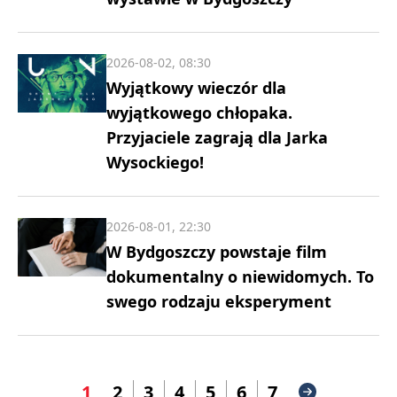
2026-08-02, 08:30
Wyjątkowy wieczór dla
wyjątkowego chłopaka.
Przyjaciele zagrają dla Jarka
Wysockiego!
2026-08-01, 22:30
W Bydgoszczy powstaje film
dokumentalny o niewidomych. To
swego rodzaju eksperyment
1
2
3
4
5
6
7