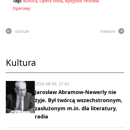
Tagi:
kultura
,
Opera Nova
,
Bydgoski Festiwal
Operowy
starsze
nowsze
Kultura
2026-08-09, 21:43
Jarosław Abramow-Newerly nie
żyje. Był twórcą wszechstronnym,
zasłużonym m.in. dla literatury,
radia