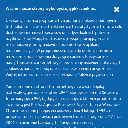
Ważne: nasze strony wykorzystują pliki cookies.
20
21
22
23
24
25
26
Używamy informacji zapisanych za pomocą cookies i podobnych
technologii m.in. w celach reklamowych i statystycznych oraz w celu
27
28
29
30
01
02
03
dostosowania naszych serwisów do indywidualnych potrzeb
użytkowników. Mogą też stosować je współpracujący z nami
reklamodawcy, firmy badawcze oraz dostawcy aplikacji
multimedialnych. W programie służącym do obsługi internetu
można zmienić ustawienia dotyczące cookies. Korzystanie z
Polityka Prywatności
naszych serwisów internetowych bez zmiany ustawień dotyczących
Zasady korzystania z Serwisu
cookies oznacza, że będą one zapisane w pamięci urządzenia.
Więcej informacji można znaleźć w naszej
Polityce prywatności
Organizacje Pożytku Publicznego
Cyfryzacja DAB+
Zamieszczone na stronach internetowych www.radiopik.pl
materiały sygnowane skrótem „PAP” stanowią element Serwisów
Polityka ochrony danych osobowych
Informacyjnych PAP, będących bazą danych, których producentem
Abonament
i wydawcą jest Polska Agencja Prasowa S.A. z siedzibą w Warszawie.
Zamówienia publiczne
Chronione są one przepisami ustawy z dnia 4 lutego 1994 r. o
prawie autorskim i prawach pokrewnych oraz ustawy z dnia 27 lipca
2001 r. o ochronie baz danych. Powyższe materiały
Biuletyn Informacji Publicznej