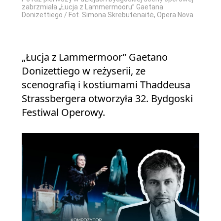
zabrzmiała „Łucja z Lammermooru” Gaetana
Donizettiego / Fot. Simona Skrebutėnaitė, Opera Nova
„Łucja z Lammermoor” Gaetano
Donizettiego w reżyserii, ze
scenografią i kostiumami Thaddeusa
Strassbergera otworzyła 32. Bydgoski
Festiwal Operowy.