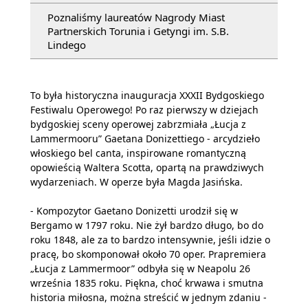
Poznaliśmy laureatów Nagrody Miast
Partnerskich Torunia i Getyngi im. S.B.
Lindego
To była historyczna inauguracja XXXII Bydgoskiego
Festiwalu Operowego! Po raz pierwszy w dziejach
bydgoskiej sceny operowej zabrzmiała „Łucja z
Lammermooru” Gaetana Donizettiego - arcydzieło
włoskiego bel canta, inspirowane romantyczną
opowieścią Waltera Scotta, opartą na prawdziwych
wydarzeniach. W operze była Magda Jasińska.
- Kompozytor Gaetano Donizetti urodził się w
Bergamo w 1797 roku. Nie żył bardzo długo, bo do
roku 1848, ale za to bardzo intensywnie, jeśli idzie o
pracę, bo skomponował około 70 oper. Prapremiera
„Łucja z Lammermoor” odbyła się w Neapolu 26
września 1835 roku. Piękna, choć krwawa i smutna
historia miłosna, można streścić w jednym zdaniu -