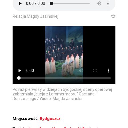
Relacja Magdy Jasińskiej
Po raz pierwszy w dziejach bydgoskiej sceny operowej
zabrzmiała „Łucja z Lammermooru” Gaetana
Donizettiego / Wideo: Magda Jasińska
Miejscowość:
Bydgoszcz