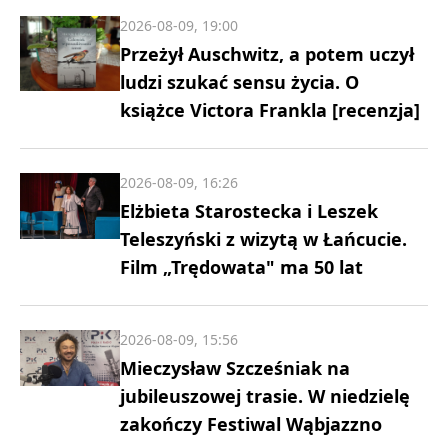
2026-08-09, 19:00
Przeżył Auschwitz, a potem uczył
ludzi szukać sensu życia. O
książce Victora Frankla [recenzja]
2026-08-09, 16:26
Elżbieta Starostecka i Leszek
Teleszyński z wizytą w Łańcucie.
Film „Trędowata" ma 50 lat
2026-08-09, 15:56
Mieczysław Szcześniak na
jubileuszowej trasie. W niedzielę
zakończy Festiwal Wąbjazzno