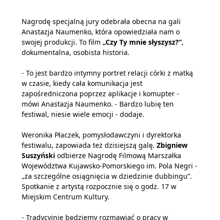
Nagrodę specjalną jury odebrała obecna na gali
Anastazja Naumenko, która opowiedziała nam o
swojej produkcji. To film
„Czy Ty mnie słyszysz?”
,
dokumentalna, osobista historia.
- To jest bardzo intymny portret relacji córki z matką
w czasie, kiedy cała komunikacja jest
zapośredniczona poprzez aplikacje i komupter -
mówi Anastazja Naumenko. - Bardzo lubię ten
festiwal, niesie wiele emocji - dodaje.
Weronika Płaczek, pomysłodawczyni i dyrektorka
festiwalu, zapowiada też dzisiejszą galę.
Zbigniew
Suszyński
odbierze Nagrodę Filmową Marszałka
Województwa Kujawsko-Pomorskiego im. Pola Negri -
„za szczególne osiągnięcia w dziedzinie dubbingu”.
Spotkanie z artystą rozpocznie się o godz. 17 w
Miejskim Centrum Kultury.
- Tradycyjnie będziemy rozmawiać o pracy w