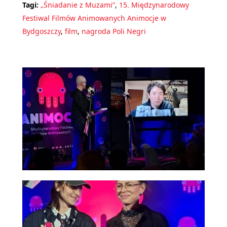
Tagi:
„Śniadanie z Muzami”
,
15. Międzynarodowy
Festiwal Filmów Animowanych Animocje w
Bydgoszczy
,
film
,
nagroda Poli Negri