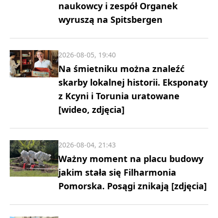
naukowcy i zespół Organek
wyruszą na Spitsbergen
2026-08-05, 19:40
Na śmietniku można znaleźć
skarby lokalnej historii. Eksponaty
z Kcyni i Torunia uratowane
[wideo, zdjęcia]
2026-08-04, 21:43
Ważny moment na placu budowy
jakim stała się Filharmonia
Pomorska. Posągi znikają [zdjęcia]