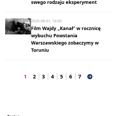
swego rodzaju eksperyment
2026-08-01, 16:00
Film Wajdy „Kanał” w rocznicę
wybuchu Powstania
Warszawskiego zobaczymy w
Toruniu
1
2
3
4
5
6
7