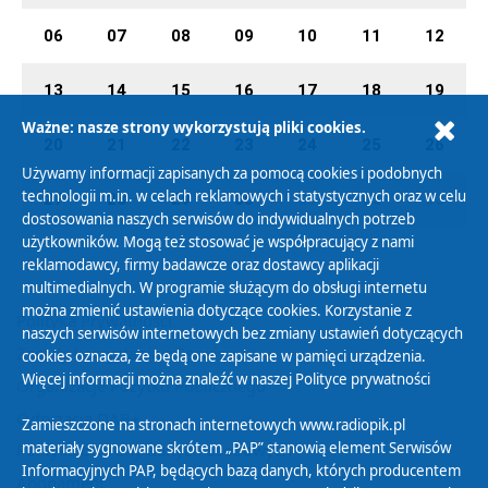
06
07
08
09
10
11
12
13
14
15
16
17
18
19
Ważne: nasze strony wykorzystują pliki cookies.
20
21
22
23
24
25
26
Używamy informacji zapisanych za pomocą cookies i podobnych
technologii m.in. w celach reklamowych i statystycznych oraz w celu
27
28
29
30
01
02
03
dostosowania naszych serwisów do indywidualnych potrzeb
użytkowników. Mogą też stosować je współpracujący z nami
reklamodawcy, firmy badawcze oraz dostawcy aplikacji
multimedialnych. W programie służącym do obsługi internetu
można zmienić ustawienia dotyczące cookies. Korzystanie z
Polityka Prywatności
naszych serwisów internetowych bez zmiany ustawień dotyczących
Zasady korzystania z Serwisu
cookies oznacza, że będą one zapisane w pamięci urządzenia.
Więcej informacji można znaleźć w naszej
Polityce prywatności
Organizacje Pożytku Publicznego
Cyfryzacja DAB+
Zamieszczone na stronach internetowych www.radiopik.pl
materiały sygnowane skrótem „PAP” stanowią element Serwisów
Polityka ochrony danych osobowych
Informacyjnych PAP, będących bazą danych, których producentem
Abonament