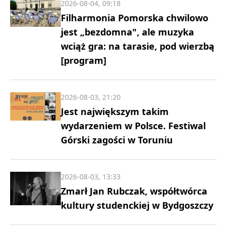
2026-08-04, 09:18
Filharmonia Pomorska chwilowo
jest „bezdomna", ale muzyka
wciąż gra: na tarasie, pod wierzbą
[program]
2026-08-03, 21:20
Jest największym takim
wydarzeniem w Polsce. Festiwal
Górski zagości w Toruniu
2026-08-03, 13:33
Zmarł Jan Rubczak, współtwórca
kultury studenckiej w Bydgoszczy