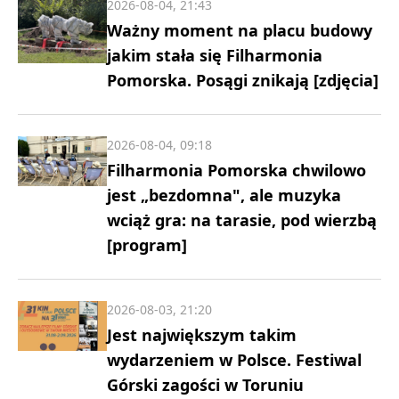
2026-08-04, 21:43
Ważny moment na placu budowy
jakim stała się Filharmonia
Pomorska. Posągi znikają [zdjęcia]
2026-08-04, 09:18
Filharmonia Pomorska chwilowo
jest „bezdomna", ale muzyka
wciąż gra: na tarasie, pod wierzbą
[program]
2026-08-03, 21:20
Jest największym takim
wydarzeniem w Polsce. Festiwal
Górski zagości w Toruniu