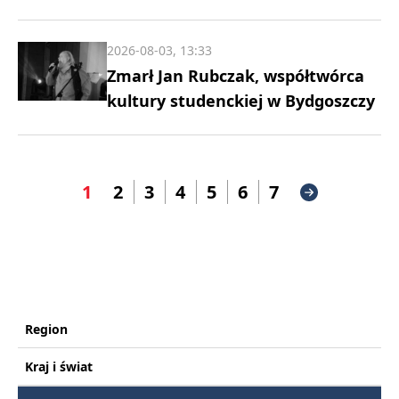
2026-08-03, 13:33
Zmarł Jan Rubczak, współtwórca
kultury studenckiej w Bydgoszczy
1
2
3
4
5
6
7
Region
Kraj i świat