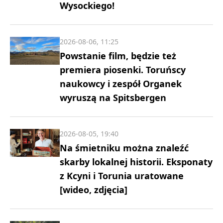
Wysockiego!
2026-08-06, 11:25
Powstanie film, będzie też
premiera piosenki. Toruńscy
naukowcy i zespół Organek
wyruszą na Spitsbergen
2026-08-05, 19:40
Na śmietniku można znaleźć
skarby lokalnej historii. Eksponaty
z Kcyni i Torunia uratowane
[wideo, zdjęcia]