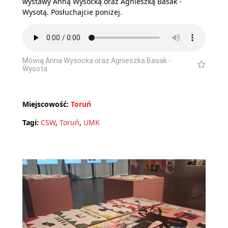
wystawy Anną Wysocką oraz Agnieszką Basak -
Wysotą. Posłuchajcie poniżej.
Mówią Anna Wysocka oraz Agnieszka Basak -
Wysota
Miejscowość:
Toruń
Tagi:
CSW
,
Toruń
,
UMK