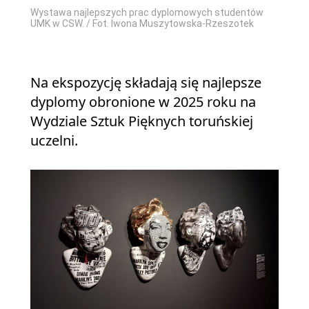
Wystawa najlepszych prac dyplomowych studentów
UMK w CSW. / Fot. Iwona Muszytowska-Rzeszotek
Na ekspozycję składają się najlepsze
dyplomy obronione w 2025 roku na
Wydziale Sztuk Pięknych toruńskiej
uczelni.