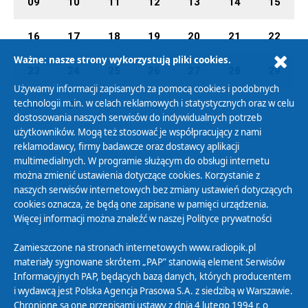
09
10
11
12
13
14
15
16
17
18
19
20
21
22
Ważne: nasze strony wykorzystują pliki cookies.
23
24
25
26
27
28
29
Używamy informacji zapisanych za pomocą cookies i podobnych
technologii m.in. w celach reklamowych i statystycznych oraz w celu
30
31
01
02
03
04
05
dostosowania naszych serwisów do indywidualnych potrzeb
użytkowników. Mogą też stosować je współpracujący z nami
reklamodawcy, firmy badawcze oraz dostawcy aplikacji
multimedialnych. W programie służącym do obsługi internetu
można zmienić ustawienia dotyczące cookies. Korzystanie z
Polityka Prywatności
naszych serwisów internetowych bez zmiany ustawień dotyczących
Zasady korzystania z Serwisu
cookies oznacza, że będą one zapisane w pamięci urządzenia.
Więcej informacji można znaleźć w naszej
Polityce prywatności
Organizacje Pożytku Publicznego
Cyfryzacja DAB+
Zamieszczone na stronach internetowych www.radiopik.pl
materiały sygnowane skrótem „PAP” stanowią element Serwisów
Polityka ochrony danych osobowych
Informacyjnych PAP, będących bazą danych, których producentem
Abonament
i wydawcą jest Polska Agencja Prasowa S.A. z siedzibą w Warszawie.
Zamówienia publiczne
Chronione są one przepisami ustawy z dnia 4 lutego 1994 r. o