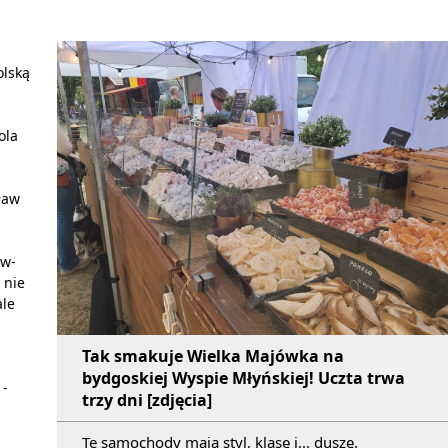
olską
ola
.
ław
ów-
 nie
ale
Tak smakuje Wielka Majówka na
bydgoskiej Wyspie Młyńskiej! Uczta trwa
 -
trzy dni [zdjęcia]
Te samochody mają styl, klasę i... duszę.