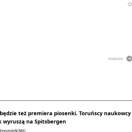
nowsze
 będzie też premiera piosenki. Toruńscy naukowcy
k wyruszą na Spitsbergen
Rzeszotek/MG