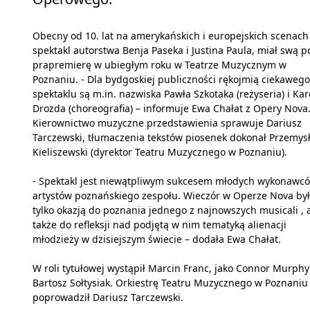
Obecny od 10. lat na amerykańskich i europejskich scenach
spektakl autorstwa Benja Paseka i Justina Paula, miał swą p
prapremierę w ubiegłym roku w Teatrze Muzycznym w
Poznaniu. - Dla bydgoskiej publiczności rękojmią ciekawego
spektaklu są m.in. nazwiska Pawła Szkotaka (reżyseria) i Kar
Drozda (choreografia) – informuje Ewa Chałat z Opery Nova
Kierownictwo muzyczne przedstawienia sprawuje Dariusz
Tarczewski, tłumaczenia tekstów piosenek dokonał Przemys
Kieliszewski (dyrektor Teatru Muzycznego w Poznaniu).
- Spektakl jest niewątpliwym sukcesem młodych wykonawc
artystów poznańskiego zespołu. Wieczór w Operze Nova był
tylko okazją do poznania jednego z najnowszych musicali , 
także do refleksji nad podjętą w nim tematyką alienacji
młodzieży w dzisiejszym świecie – dodała Ewa Chałat.
W roli tytułowej wystąpił Marcin Franc, jako Connor Murphy
Bartosz Sołtysiak. Orkiestrę Teatru Muzycznego w Poznaniu
poprowadził Dariusz Tarczewski.