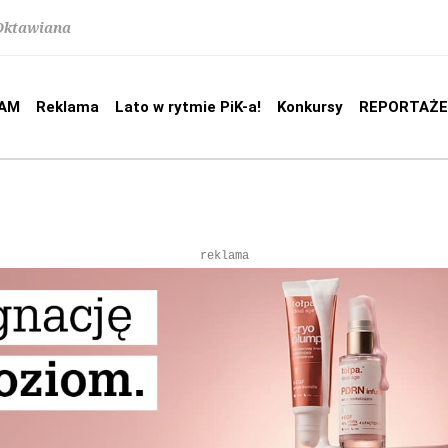
 Oktawiana
AM
Reklama
Lato w rytmie PiK-a!
Konkursy
REPORTAŻE
reklama