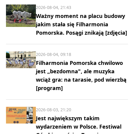
2026-08-04, 21:43
Ważny moment na placu budowy
jakim stała się Filharmonia
Pomorska. Posągi znikają [zdjęcia]
2026-08-04, 09:18
Filharmonia Pomorska chwilowo
jest „bezdomna", ale muzyka
wciąż gra: na tarasie, pod wierzbą
[program]
2026-08-03, 21:20
Jest największym takim
wydarzeniem w Polsce. Festiwal