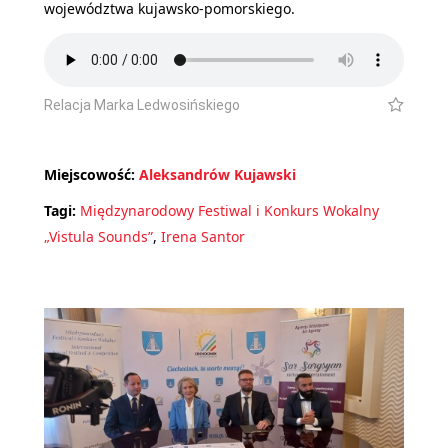
województwa kujawsko-pomorskiego.
Relacja Marka Ledwosińskiego
Miejscowość:
Aleksandrów Kujawski
Tagi:
Międzynarodowy Festiwal i Konkurs Wokalny
„Vistula Sounds”
,
Irena Santor