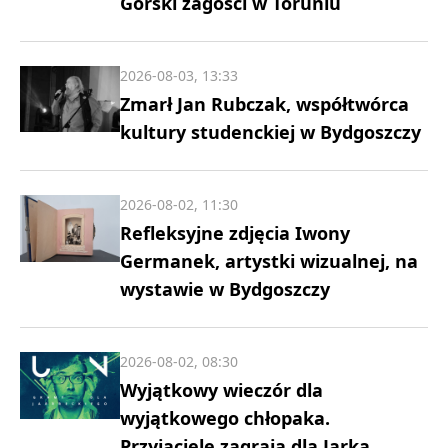
Górski zagości w Toruniu
2026-08-03, 13:33
Zmarł Jan Rubczak, współtwórca
kultury studenckiej w Bydgoszczy
2026-08-02, 11:30
Refleksyjne zdjęcia Iwony
Germanek, artystki wizualnej, na
wystawie w Bydgoszczy
2026-08-02, 08:30
Wyjątkowy wieczór dla
wyjątkowego chłopaka.
Przyjaciele zagrają dla Jarka