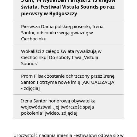
5 dni, 14 wydarzeń i artyści z 15 krajów
świata. Festiwal Vistula Sounds po raz
pierwszy w Bydgoszczy
Pierwsza Dama polskiej piosenki, Irena
Santor, odsłoniła swoją gwiazdę w
Ciechocinku
Wokaliści z całego świata rywalizują w
Ciechocinku! Do soboty trwa „Vistula
Sounds”
Prom Flisak zostanie ochrzczony przez Irenę
Santor. I otrzyma nowe imię [AKTUALIZACJA
- zdjęcia]
Irena Santor honorową obywatelką
województwa! „Jej twórczość spaja
pokolenia” [wideo, zdjęcia]
Uroczystość nadania imienia Festiwalowi odbyła się w