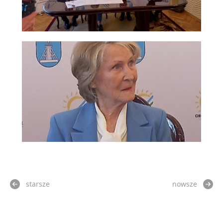
starsze
nowsze