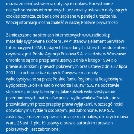
można zmienić ustawienia dotyczące cookies. Korzystanie z
Polityka Prywatności
naszych serwisów internetowych bez zmiany ustawień dotyczących
Zasady korzystania z Serwisu
cookies oznacza, że będą one zapisane w pamięci urządzenia.
Więcej informacji można znaleźć w naszej
Polityce prywatności
Organizacje Pożytku Publicznego
Cyfryzacja DAB+
Zamieszczone na stronach internetowych www.radiopik.pl
materiały sygnowane skrótem „PAP” stanowią element Serwisów
Polityka ochrony danych osobowych
Informacyjnych PAP, będących bazą danych, których producentem
Abonament
i wydawcą jest Polska Agencja Prasowa S.A. z siedzibą w Warszawie.
Zamówienia publiczne
Chronione są one przepisami ustawy z dnia 4 lutego 1994 r. o
prawie autorskim i prawach pokrewnych oraz ustawy z dnia 27 lipca
2001 r. o ochronie baz danych. Powyższe materiały
Biuletyn Informacji Publicznej
wykorzystywane są przez Polskie Radio Regionalną Rozgłośnię w
Bydgoszczy „Polskie Radio Pomorza i Kujaw” S.A. na podstawie
stosownej umowy licencyjnej. Jakiekolwiek wykorzystywanie
przedmiotowych materiałów przez użytkowników Portalu, poza
przewidzianymi przez przepisy prawa wyjątkami, w szczególności
dozwolonym użytkiem osobistym, jest zabronione. PAP S.A.
zastrzega, iż dalsze rozpowszechnianie materiałów, o których mowa
w art. 25 ust. 1 pkt. b) ustawy o prawie autorskim i prawach
pokrewnych, jest zabronione.