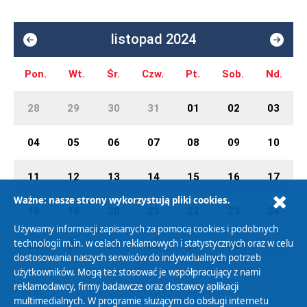
listopad 2024
Pon.
Wt.
Śr.
Czw.
Pt.
Sob.
Nd.
28
29
30
31
01
02
03
04
05
06
07
08
09
10
11
12
13
14
15
16
17
Ważne: nasze strony wykorzystują pliki cookies.
18
19
20
21
22
23
24
Używamy informacji zapisanych za pomocą cookies i podobnych
technologii m.in. w celach reklamowych i statystycznych oraz w celu
25
26
27
28
29
30
01
dostosowania naszych serwisów do indywidualnych potrzeb
użytkowników. Mogą też stosować je współpracujący z nami
reklamodawcy, firmy badawcze oraz dostawcy aplikacji
multimedialnych. W programie służącym do obsługi internetu