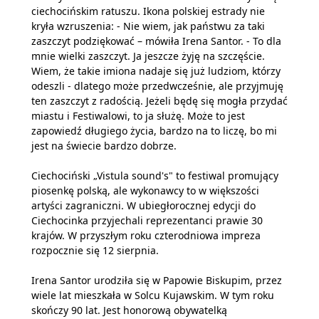
ciechocińskim ratuszu. Ikona polskiej estrady nie
kryła wzruszenia: - Nie wiem, jak państwu za taki
zaszczyt podziękować – mówiła Irena Santor. - To dla
mnie wielki zaszczyt. Ja jeszcze żyję na szczęście.
Wiem, że takie imiona nadaje się już ludziom, którzy
odeszli - dlatego może przedwcześnie, ale przyjmuję
ten zaszczyt z radością. Jeżeli będę się mogła przydać
miastu i Festiwalowi, to ja służę. Może to jest
zapowiedź długiego życia, bardzo na to liczę, bo mi
jest na świecie bardzo dobrze.
Ciechociński „Vistula sound's" to festiwal promujący
piosenkę polską, ale wykonawcy to w większości
artyści zagraniczni. W ubiegłorocznej edycji do
Ciechocinka przyjechali reprezentanci prawie 30
krajów. W przyszłym roku czterodniowa impreza
rozpocznie się 12 sierpnia.
Irena Santor urodziła się w Papowie Biskupim, przez
wiele lat mieszkała w Solcu Kujawskim. W tym roku
skończy 90 lat. Jest honorową obywatelką