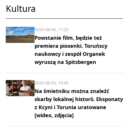
Kultura
2026-08-06, 11:25
Powstanie film, będzie też
premiera piosenki. Toruńscy
naukowcy i zespół Organek
wyruszą na Spitsbergen
2026-08-05, 19:40
Na śmietniku można znaleźć
skarby lokalnej historii. Eksponaty
z Kcyni i Torunia uratowane
[wideo, zdjęcia]