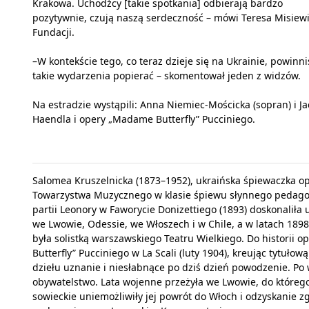
Krakowa. Uchodźcy [takie spotkania] odbierają bardzo
pozytywnie, czują naszą serdeczność – mówi Teresa Misiewi
Fundacji.
–W kontekście tego, co teraz dzieje się na Ukrainie, powinn
takie wydarzenia popierać – skomentował jeden z widzów.
Na estradzie wystąpili: Anna Niemiec-Mościcka (sopran) i Ja
Haendla i opery „Madame Butterfly” Pucciniego.
Salomea Kruszelnicka (1873–1952), ukraińska śpiewaczka o
Towarzystwa Muzycznego w klasie śpiewu słynnego pedago
partii Leonory w Faworycie Donizettiego (1893) doskonalił
we Lwowie, Odessie, we Włoszech i w Chile, a w latach 1898
była solistką warszawskiego Teatru Wielkiego. Do historii o
Butterfly” Pucciniego w La Scali (luty 1904), kreując tytuło
dziełu uznanie i niesłabnące po dziś dzień powodzenie. Po 
obywatelstwo. Lata wojenne przeżyła we Lwowie, do którego
sowieckie uniemożliwiły jej powrót do Włoch i odzyskanie