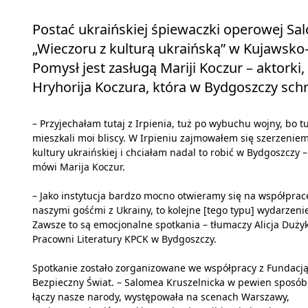
Postać ukraińskiej śpiewaczki operowej Sal
„Wieczoru z kulturą ukraińską” w Kujawsk
Pomysł jest zasługą Mariji Koczur – aktork
Hryhorija Koczura, która w Bydgoszczy schr
– Przyjechałam tutaj z Irpienia, tuż po wybuchu wojny, bo t
mieszkali moi bliscy. W Irpieniu zajmowałem się szerzenie
kultury ukraińskiej i chciałam nadal to robić w Bydgoszczy –
mówi Marija Koczur.
– Jako instytucja bardzo mocno otwieramy się na współprac
naszymi gośćmi z Ukrainy, to kolejne [tego typu] wydarzeni
Zawsze to są emocjonalne spotkania – tłumaczy Alicja Dużyk
Pracowni Literatury KPCK w Bydgoszczy.
Spotkanie zostało zorganizowane we współpracy z Fundacj
Bezpieczny Świat. – Salomea Kruszelnicka w pewien sposób
łączy nasze narody, występowała na scenach Warszawy,