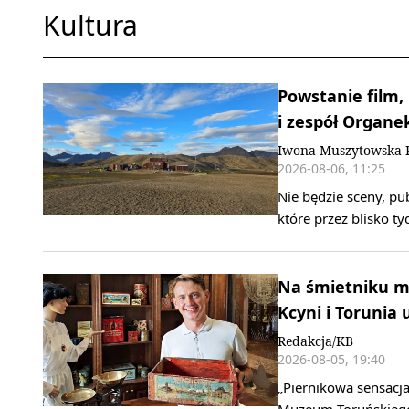
Kultura
Powstanie film,
i zespół Organe
Iwona Muszytowska-
2026-08-06, 11:25
Nie będzie sceny, pu
które przez blisko t
Na śmietniku mo
Kcyni i Torunia 
Redakcja/KB
2026-08-05, 19:40
„Piernikowa sensacja
Muzeum Toruńskiego 