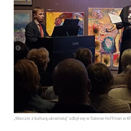
„Wieczór z kulturą ukraińską” odbył się w Salonie Hoffman w K