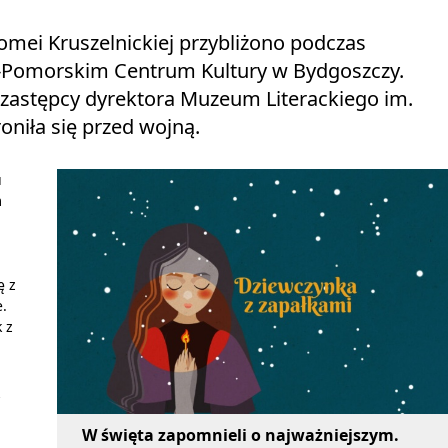
omei Kruszelnickiej przybliżono podczas
o-Pomorskim Centrum Kultury w Bydgoszczy.
i, zastępcy dyrektora Muzeum Literackiego im.
oniła się przed wojną.
u
m
ę z
e.
 z
ą
W święta zapomnieli o najważniejszym.