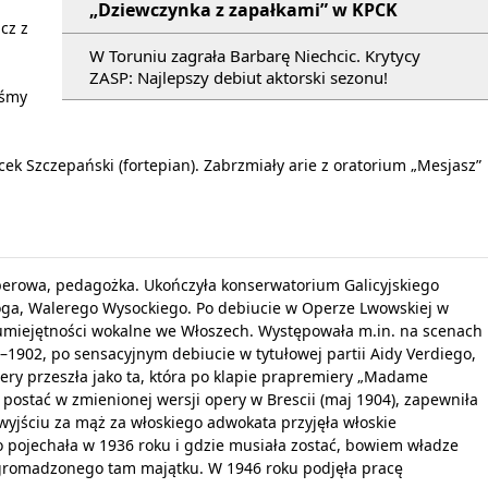
„Dziewczynka z zapałkami” w KPCK
cz z
W Toruniu zagrała Barbarę Niechcic. Krytycy
ZASP: Najlepszy debiut aktorski sezonu!
iśmy
cek Szczepański (fortepian). Zabrzmiały arie z oratorium „Mesjasz”
perowa, pedagożka. Ukończyła konserwatorium Galicyjskiego
ga, Walerego Wysockiego. Po debiucie w Operze Lwowskiej w
a umiejętności wokalne we Włoszech. Występowała m.in. na scenach
–1902, po sensacyjnym debiucie w tytułowej partii Aidy Verdiego,
pery przeszła jako ta, która po klapie prapremiery „Madame
wą postać w zmienionej wersji opery w Brescii (maj 1904), zapewniła
wyjściu za mąż za włoskiego adwokata przyjęła włoskie
 pojechała w 1936 roku i gdzie musiała zostać, bowiem władze
 zgromadzonego tam majątku. W 1946 roku podjęła pracę