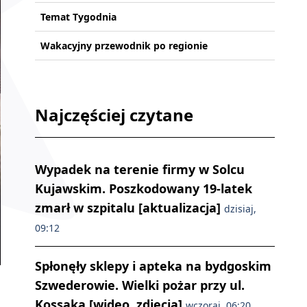
Temat Tygodnia
Wakacyjny przewodnik po regionie
Najczęściej czytane
Wypadek na terenie firmy w Solcu
Kujawskim. Poszkodowany 19-latek
zmarł w szpitalu [aktualizacja]
dzisiaj,
09:12
Spłonęły sklepy i apteka na bydgoskim
„Wieczór z kulturą ukraińską” odbył się w Salonie Hoffman w KPCK/fot
Szwederowie. Wielki pożar przy ul.
Kossaka [wideo, zdjęcia]
wczoraj, 06:20