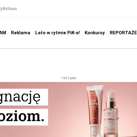
Sykstusa
AM
Reklama
Lato w rytmie PiK-a!
Konkursy
REPORTAŻE
reklama