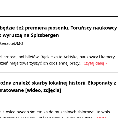
 będzie też premiera piosenki. Toruńscy naukowcy
k wyruszą na Spitsbergen
Rzeszotek/MG
bliczności, ani biletów. Będzie za to Arktyka, naukowcy i kamery,
ydzień mają towarzyszyć ich codziennej pracy…
Czytaj dalej »
żna znaleźć skarby lokalnej historii. Eksponaty z
uratowane [wideo, zdjęcia]
! Z osiedlowego śmietnika do muzealnych zbiorów!'. To wpis
Piernika w Toruniu, które pochwaliło się, że udało…
Czytaj