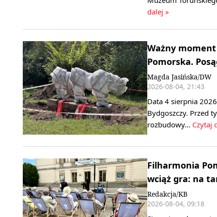
dalej »
Ważny moment n
Pomorska. Posągi
Magda Jasińska/DW
2026-08-04, 21:43
Data 4 sierpnia 2026
Bydgoszczy. Przed 
rozbudowy…
Czytaj 
Filharmonia Po
wciąż gra: na t
Redakcja/KB
2026-08-04, 09:18