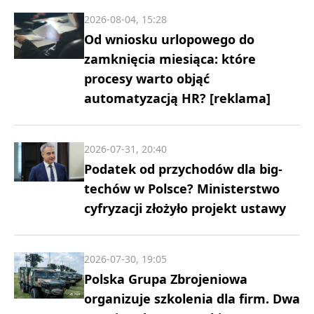
2026-08-04, 15:28
Od wniosku urlopowego do
zamknięcia miesiąca: które
procesy warto objąć
automatyzacją HR? [reklama]
2026-07-31, 20:40
Podatek od przychodów dla big-
techów w Polsce? Ministerstwo
cyfryzacji złożyło projekt ustawy
2026-07-30, 19:05
Polska Grupa Zbrojeniowa
organizuje szkolenia dla firm. Dwa