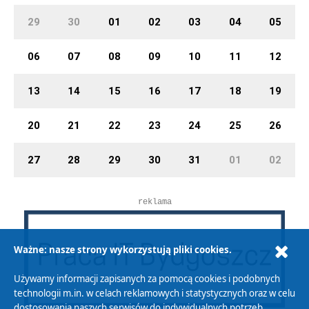
29
30
01
02
03
04
05
06
07
08
09
10
11
12
13
14
15
16
17
18
19
20
21
22
23
24
25
26
27
28
29
30
31
01
02
reklama
Ważne: nasze strony wykorzystują pliki cookies.
Używamy informacji zapisanych za pomocą cookies i podobnych
technologii m.in. w celach reklamowych i statystycznych oraz w celu
dostosowania naszych serwisów do indywidualnych potrzeb