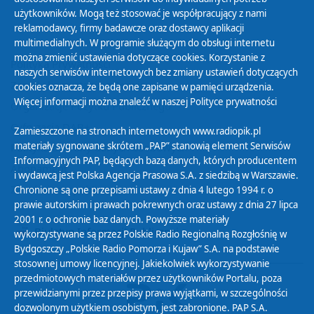
użytkowników. Mogą też stosować je współpracujący z nami
reklamodawcy, firmy badawcze oraz dostawcy aplikacji
multimedialnych. W programie służącym do obsługi internetu
można zmienić ustawienia dotyczące cookies. Korzystanie z
Polityka Prywatności
naszych serwisów internetowych bez zmiany ustawień dotyczących
Zasady korzystania z Serwisu
cookies oznacza, że będą one zapisane w pamięci urządzenia.
Więcej informacji można znaleźć w naszej
Polityce prywatności
Organizacje Pożytku Publicznego
Cyfryzacja DAB+
Zamieszczone na stronach internetowych www.radiopik.pl
materiały sygnowane skrótem „PAP” stanowią element Serwisów
Polityka ochrony danych osobowych
Informacyjnych PAP, będących bazą danych, których producentem
Abonament
i wydawcą jest Polska Agencja Prasowa S.A. z siedzibą w Warszawie.
Zamówienia publiczne
Chronione są one przepisami ustawy z dnia 4 lutego 1994 r. o
prawie autorskim i prawach pokrewnych oraz ustawy z dnia 27 lipca
2001 r. o ochronie baz danych. Powyższe materiały
Biuletyn Informacji Publicznej
wykorzystywane są przez Polskie Radio Regionalną Rozgłośnię w
Bydgoszczy „Polskie Radio Pomorza i Kujaw” S.A. na podstawie
stosownej umowy licencyjnej. Jakiekolwiek wykorzystywanie
przedmiotowych materiałów przez użytkowników Portalu, poza
przewidzianymi przez przepisy prawa wyjątkami, w szczególności
dozwolonym użytkiem osobistym, jest zabronione. PAP S.A.