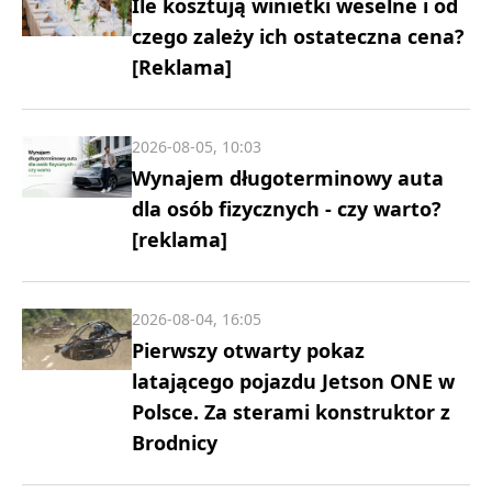
Ile kosztują winietki weselne i od
czego zależy ich ostateczna cena?
[Reklama]
2026-08-05, 10:03
Wynajem długoterminowy auta
dla osób fizycznych - czy warto?
[reklama]
2026-08-04, 16:05
Pierwszy otwarty pokaz
latającego pojazdu Jetson ONE w
Polsce. Za sterami konstruktor z
Brodnicy