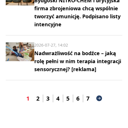
Bydgoski NITRO-CHEM i brytyjska
firma zbrojeniowa chcą wspólnie
tworzyć amunicję. Podpisano listy
intencyjne
2026-07-27, 14:02
Nadwrażliwość na bodźce – jaką
rolę pełni w nim terapia integracji
sensorycznej? [reklama]
1
2
3
4
5
6
7