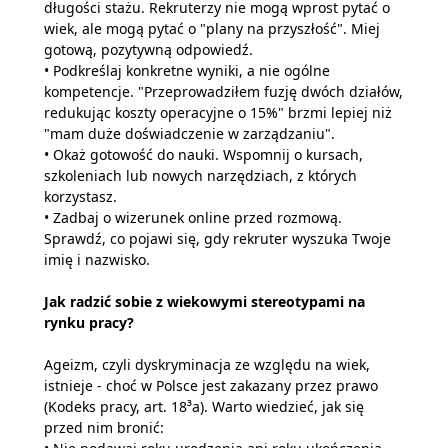
długości stażu. Rekruterzy nie mogą wprost pytać o
wiek, ale mogą pytać o "plany na przyszłość". Miej
gotową, pozytywną odpowiedź.
• Podkreślaj konkretne wyniki, a nie ogólne
kompetencje. "Przeprowadziłem fuzję dwóch działów,
redukując koszty operacyjne o 15%" brzmi lepiej niż
"mam duże doświadczenie w zarządzaniu".
• Okaż gotowość do nauki. Wspomnij o kursach,
szkoleniach lub nowych narzędziach, z których
korzystasz.
• Zadbaj o wizerunek online przed rozmową.
Sprawdź, co pojawi się, gdy rekruter wyszuka Twoje
imię i nazwisko.
Jak radzić sobie z wiekowymi stereotypami na
rynku pracy?
Ageizm, czyli dyskryminacja ze względu na wiek,
istnieje - choć w Polsce jest zakazany przez prawo
(Kodeks pracy, art. 18³a). Warto wiedzieć, jak się
przed nim bronić: