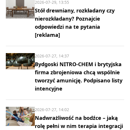
2026-07-29, 13:55
Stół drewniany, rozkładany czy
nierozkładany? Poznajcie
odpowiedzi na te pytania
[reklama]
2026-07-27, 14:37
Bydgoski NITRO-CHEM i brytyjska
firma zbrojeniowa chcą wspólnie
tworzyć amunicję. Podpisano listy
intencyjne
2026-07-27, 14:02
Nadwrażliwość na bodźce – jaką
rolę pełni w nim terapia integracji