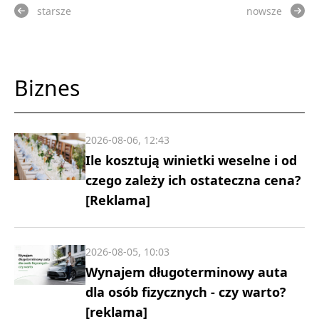
starsze
nowsze
Biznes
2026-08-06, 12:43
Ile kosztują winietki weselne i od
czego zależy ich ostateczna cena?
[Reklama]
2026-08-05, 10:03
Wynajem długoterminowy auta
dla osób fizycznych - czy warto?
[reklama]