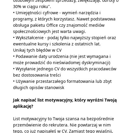
osobowym zespołem sprzedaży, zwiększając obroty o
30% w ciągu roku".
• Umiejętności cyfrowe - wymień narzędzia i
programy, z których korzystasz. Nawet podstawowa
obsługa pakietu Office czy znajomość mediów
społecznościowych jest warta uwagi.
• Wykształcenie - podaj tylko najwyższy stopień oraz
ewentualne kursy i szkolenia z ostatnich lat.
Unikaj tych błędów w CV
• Podawanie daty urodzenia (nie jest wymagana i
może prowadzić do nieświadomej dyskryminacji)
• Wysyłanie jednego CV do wszystkich pracodawców
bez dostosowania treści
• Używanie przestarzałego formatowania lub zbyt
długich opisów stanowisk
Jak napisać list motywacyjny, który wyróżni Twoją
aplikację?
List motywacyjny to Twoja szansa na bezpośrednie
przemówienie do rekrutera. Nie powtarzaj w nim
tego, co już napisałeś w CV. Zamiast tego wyjaśnij,