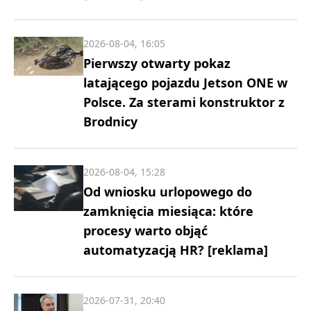
2026-08-04, 16:05
Pierwszy otwarty pokaz
latającego pojazdu Jetson ONE w
Polsce. Za sterami konstruktor z
Brodnicy
2026-08-04, 15:28
Od wniosku urlopowego do
zamknięcia miesiąca: które
procesy warto objąć
automatyzacją HR? [reklama]
2026-07-31, 20:40