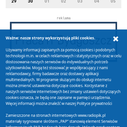
29
30
01
02
03
04
05
reklama
Ważne: nasze strony wykorzystują pliki cookies.
Używamy informacji zapisanych za pomocą cookies i podobnych
technologii m.in. w celach reklamowych i statystycznych oraz w celu
dostosowania naszych serwisów do indywidualnych potrzeb
użytkowników. Mogą też stosować je współpracujący z nami
reklamodawcy, firmy badawcze oraz dostawcy aplikacji
multimedialnych. W programie służącym do obsługi internetu
można zmienić ustawienia dotyczące cookies. Korzystanie z
Polityka Prywatności
naszych serwisów internetowych bez zmiany ustawień dotyczących
Zasady korzystania z Serwisu
cookies oznacza, że będą one zapisane w pamięci urządzenia.
Więcej informacji można znaleźć w naszej
Polityce prywatności
Organizacje Pożytku Publicznego
Cyfryzacja DAB+
Zamieszczone na stronach internetowych www.radiopik.pl
materiały sygnowane skrótem „PAP” stanowią element Serwisów
Polityka ochrony danych osobowych