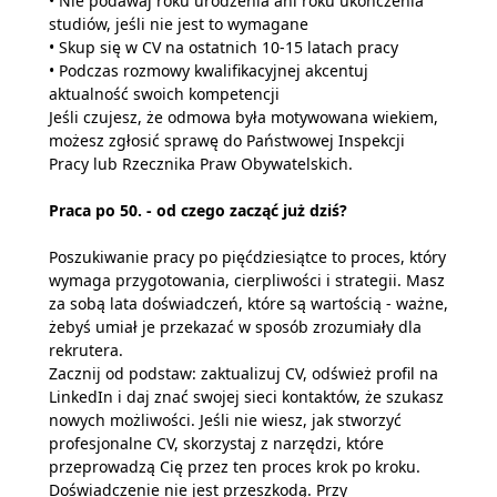
• Nie podawaj roku urodzenia ani roku ukończenia
studiów, jeśli nie jest to wymagane
• Skup się w CV na ostatnich 10-15 latach pracy
• Podczas rozmowy kwalifikacyjnej akcentuj
aktualność swoich kompetencji
Jeśli czujesz, że odmowa była motywowana wiekiem,
możesz zgłosić sprawę do Państwowej Inspekcji
Pracy lub Rzecznika Praw Obywatelskich.
Praca po 50. - od czego zacząć już dziś?
Poszukiwanie pracy po pięćdziesiątce to proces, który
wymaga przygotowania, cierpliwości i strategii. Masz
za sobą lata doświadczeń, które są wartością - ważne,
żebyś umiał je przekazać w sposób zrozumiały dla
rekrutera.
Zacznij od podstaw: zaktualizuj CV, odśwież profil na
LinkedIn i daj znać swojej sieci kontaktów, że szukasz
nowych możliwości. Jeśli nie wiesz, jak stworzyć
profesjonalne CV, skorzystaj z narzędzi, które
przeprowadzą Cię przez ten proces krok po kroku.
Doświadczenie nie jest przeszkodą. Przy