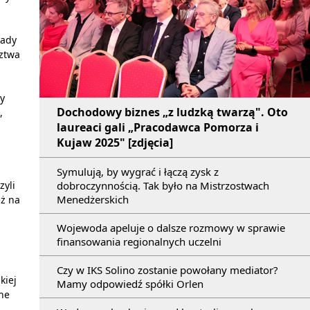
Rady
dztwa
y
Dochodowy biznes „z ludzką twarzą". Oto
,
laureaci gali „Pracodawca Pomorza i
Kujaw 2025" [zdjęcia]
Symulują, by wygrać i łączą zysk z
dobroczynnością. Tak było na Mistrzostwach
zyli
Menedżerskich
eż na
Wojewoda apeluje o dalsze rozmowy w sprawie
finansowania regionalnych uczelni
Czy w IKS Solino zostanie powołany mediator?
kiej
Mamy odpowiedź spółki Orlen
ne