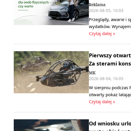
Reklama
2026-08-05, 10:03
Przeglądy, awarie i
wydatków. Wynajem d
Czytaj dalej »
Pierwszy otwart
Za sterami kons
MK
2026-08-04, 16:05
W sierpniu podczas P
otwarty pokaz latają
Czytaj dalej »
Od wniosku url