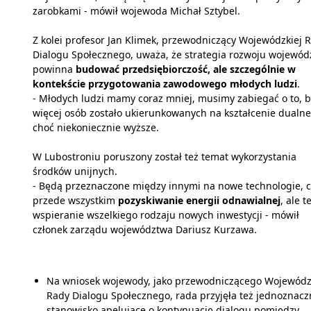
zarobkami - mówił wojewoda Michał Sztybel.
Z kolei profesor Jan Klimek, przewodniczący Wojewódzkiej 
Dialogu Społecznego, uważa, że strategia rozwoju wojewó
powinna
budować przedsiębiorczość, ale szczególnie w
kontekście przygotowania zawodowego młodych ludzi
.
- Młodych ludzi mamy coraz mniej, musimy zabiegać o to, b
więcej osób zostało ukierunkowanych na kształcenie dualne
choć niekoniecznie wyższe.
W Lubostroniu poruszony został też temat wykorzystania
środków unijnych.
- Będą przeznaczone między innymi na nowe technologie, c
przede wszystkim
pozyskiwanie energii odnawialnej
, ale t
wspieranie wszelkiego rodzaju nowych inwestycji - mówił
członek zarządu województwa Dariusz Kurzawa.
Na wniosek wojewody, jako przewodniczącego Wojewódz
Rady Dialogu Społecznego, rada przyjęła też jednoznacz
stanowisko apelujące o kontynuację dialogu pomiędzy