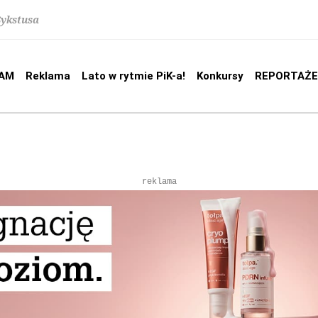
Sykstusa
AM
Reklama
Lato w rytmie PiK-a!
Konkursy
REPORTAŻE
reklama