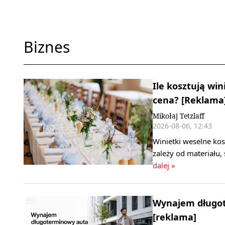
Biznes
Ile kosztują win
cena? [Reklama
Mikołaj Tetzlaff
2026-08-06, 12:43
Winietki weselne kos
zależy od materiału,
dalej »
Wynajem długote
[reklama]