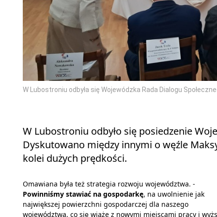
W Lubostroniu odbyła się Wojewódzka Rada Dialogu Społeczneg
W Lubostroniu odbyło się posiedzenie Woj
Dyskutowano między innymi o węźle Maksy
kolei dużych prędkości.
Omawiana była też strategia rozwoju województwa. -
Powinniśmy stawiać na gospodarkę
, na uwolnienie jak
największej powierzchni gospodarczej dla naszego
województwa, co się wiąże z nowymi miejscami pracy i wyż