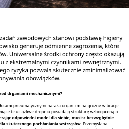
 zadań zawodowych stanowi podstawę higieny
nowisko generuje odmienne zagrożenia, które
w. Uniwersalne środki ochrony często okazują
iu z ekstremalnymi czynnikami zewnętrznymi.
ego ryzyka pozwala skutecznie zminimalizować
konywania obowiązków.
przed drganiami mechanicznymi?
młotami pneumatycznymi naraża organizm na groźne wibracje
umiące te uciążliwe drgania posiadają strukturę wzbogaconą o
rając odpowiedni model dla siebie, musisz bezwzględnie
dla skutecznego pochłaniania wstrząsów
. Przemyślana