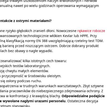
obiega trwałym uszkodzeniom naczyń krwionośnych i nerwów
anualną nawet po wielu godzinach operowania wymagającym
ntakcie z ostrymi materiałami?
omne ryzyko głębokich zranień dłoni. Nowoczesne
rękawice robocze
wansowanych technologicznie włókien Kevlar lub HPPE. Przy
alną klasyfikacją normy EN 388 uwzględniającą rzetelny test TDM.
zą barierę przed niszczącym ostrzem. Dobrze dobrany produkt
lach bez obawy o nagłe wypadki.
eanalizować kilka istotnych cech towaru:
ejskich testów laboratoryjnych.
yzję chwytu małych elementów.
 przyczepność w środowisku oleistym.
się osłony podczas ruchu.
zaopatrzenia w trudnych warunkach warsztatowych. Zbyt sztywne
skłania pracowników do niebezpiecznego zdejmowania ochrony. Z
twa w konfrontacji z krawędzią blachy.
Odpowiedzialne podejście
je wywołane nagłymi urazami personelu
. Ostateczna decyzja
kretnym stanowisku.