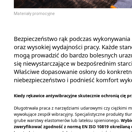
Materiały promocyjne
Bezpieczeństwo rąk podczas wykonywania
oraz wysokiej wydajności pracy. Każde sta
mogą prowadzić do bardzo bolesnych urazó
się niewystarczające w bezpośrednim starc
Właściwe dopasowanie osłony do konkretn
niebezpieczeństwo i podnieść komfort wy
Kiedy rękawice antywibracyjne skutecznie ochronią cię 
Długotrwała praca z narzędziami udarowymi czy ciężkimi 
wywołujące zespół wibracyjny. Specjalistyczne produkty tł
grube warstwy elastomerów lub lateksu spienionego.
Wybie
zweryfikować zgodność z normą EN ISO 10819 określaną 