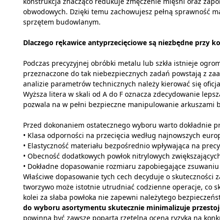
konstrukcja znacząco redukuje zmęczenie mięśni oraz zap
obwodowych. Dzięki temu zachowujesz pełną sprawność m
sprzętem budowlanym.
Dlaczego rękawice antyprzecięciowe są niezbędne przy ko
Podczas precyzyjnej obróbki metalu lub szkła istnieje ogr
przeznaczone do tak niebezpiecznych zadań powstają z zaa
analizie parametrów technicznych należy kierować się oficj
Wyższa litera w skali od A do F oznacza zdecydowanie leps
pozwala na w pełni bezpieczne manipulowanie arkuszami b
Przed dokonaniem ostatecznego wyboru warto dokładnie prz
• Klasa odporności na przecięcia według najnowszych europ
• Elastyczność materiału bezpośrednio wpływająca na prec
• Obecność dodatkowych powłok nitrylowych zwiększających
• Dokładne dopasowanie rozmiaru zapobiegające zsuwaniu 
Właściwe dopasowanie tych cech decyduje o skuteczności 
tworzywo może istotnie utrudniać codzienne operacje, co 
kolei za słaba powłoka nie zapewni należytego bezpieczeńs
do wyboru asortymentu skutecznie minimalizuje przesto
powinna być zawsze poparta rzetelną oceną ryzyka na kon