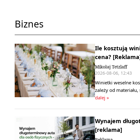
Biznes
Ile kosztują win
cena? [Reklama
Mikołaj Tetzlaff
2026-08-06, 12:43
Winietki weselne kos
zależy od materiału,
dalej »
Wynajem długote
[reklama]
Reklama