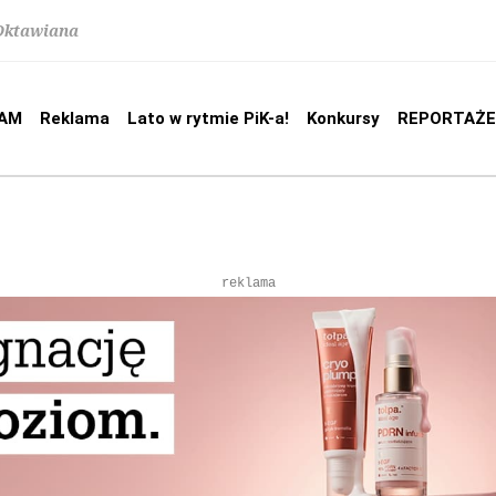
 Oktawiana
AM
Reklama
Lato w rytmie PiK-a!
Konkursy
REPORTAŻE
reklama