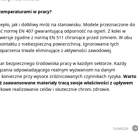
 temperaturami w pracy?
epło, jak i dotkliwy mróz na stanowisku. Modele przeznaczone do
ć normę EN 407 gwarantującą odporność na ogień. Z kolei w
 wersje zgodne z normą EN 511 chroniące przed zimnem. W obu
kontaktu z niebezpieczną powierzchnią. Ignorowanie tych
oparzenia trwale eliminujące z aktywności zawodowej.
ar bezpiecznego środowiska pracy w każdym sektorze. Każdy
iązania odpowiadającego realnym wyzwaniom na danym
 konieczne przy wysoce zróżnicowanych czynnikach ryzyka.
Warto
aż zaawansowane materiały tracą swoje właściwości z upływem
kowe realizowanie celów i skutecznie chroni zdrowie.
nowsze