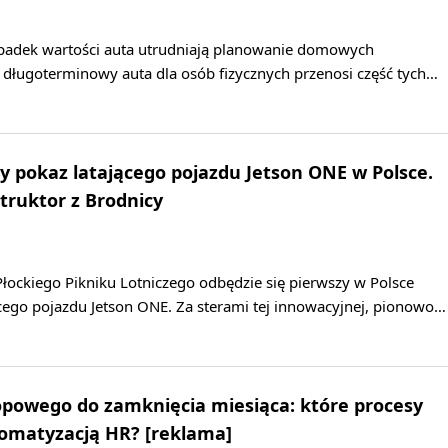
 spadek wartości auta utrudniają planowanie domowych
ługoterminowy auta dla osób fizycznych przenosi część tych…
y pokaz latającego pojazdu Jetson ONE w Polsce.
truktor z Brodnicy
łockiego Pikniku Lotniczego odbędzie się pierwszy w Polsce
cego pojazdu Jetson ONE. Za sterami tej innowacyjnej, pionowo…
opowego do zamknięcia miesiąca: które procesy
tomatyzacją HR? [reklama]