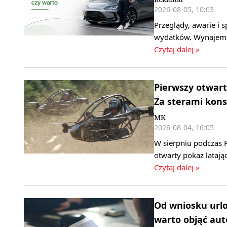
2026-08-05, 10:03
Przeglądy, awarie i
wydatków. Wynajem d
Czytaj dalej »
Pierwszy otwart
Za sterami kons
MK
2026-08-04, 16:05
W sierpniu podczas P
otwarty pokaz latają
Czytaj dalej »
Od wniosku url
warto objąć au