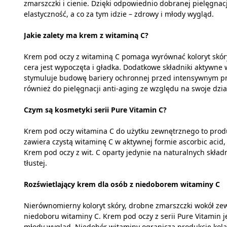
zmarszczki i cienie. Dzięki odpowiednio dobranej pielęgnac
elastyczność, a co za tym idzie – zdrowy i młody wygląd.
Jakie zalety ma krem z witaminą C?
Krem pod oczy z witaminą C pomaga wyrównać koloryt skóry
cera jest wypoczęta i gładka. Dodatkowe składniki aktywne
stymuluje budowę bariery ochronnej przed intensywnym pr
również do pielęgnacji anti-aging ze względu na swoje dzia
Czym są kosmetyki serii Pure Vitamin C?
Krem pod oczy witamina C do użytku zewnętrznego to produk
zawiera czystą witaminę C w aktywnej formie ascorbic acid, 
Krem pod oczy z wit. C oparty jedynie na naturalnych składn
tłustej.
Rozświetlający krem dla osób z niedoborem witaminy C
Nierównomierny koloryt skóry, drobne zmarszczki wokół ze
niedoboru witaminy C. Krem pod oczy z serii Pure Vitamin je
młody wygląd. Niedobór witaminy ogranicza produkcję kolage