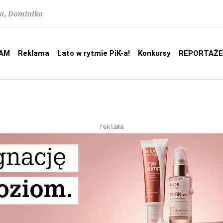
na, Dominika
AM
Reklama
Lato w rytmie PiK-a!
Konkursy
REPORTAŻE
reklama