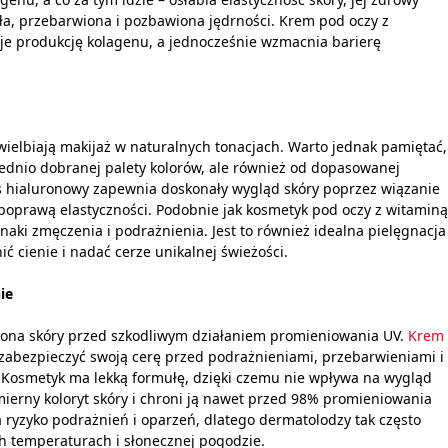
zała, przebarwiona i pozbawiona jędrności. Krem pod oczy z
uje produkcję kolagenu, a jednocześnie wzmacnia barierę
 uwielbiają makijaż w naturalnych tonacjach. Warto jednak pamiętać,
ednio dobranej palety kolorów, ale również od dopasowanej
 hialuronowy zapewnia doskonały wygląd skóry poprzez wiązanie
 poprawą elastyczności. Podobnie jak kosmetyk pod oczy z witaminą
ki zmęczenia i podrażnienia. Jest to również idealna pielęgnacja
ić cienie i nadać cerze unikalnej świeżości.
ie
ona skóry przed szkodliwym działaniem promieniowania UV.
Krem
 zabezpieczyć swoją cerę przed podrażnieniami, przebarwieniami i
Kosmetyk ma lekką formułę, dzięki czemu nie wpływa na wygląd
ierny koloryt skóry i chroni ją nawet przed 98% promieniowania
ryzyko podrażnień i oparzeń, dlatego dermatolodzy tak często
ich temperaturach i słonecznej pogodzie.