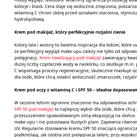
koloryt i blask. Cera staje się widocznie zmęczona, poszar
witaminą C chroni skórę przed oznakami starzenia, stymul
hydrolipidową.
Krem pod makijaż, który perfekcyjnie rozjaśni cienie
Kolory lata i wiosny to świetna inspiracja dla kobiet, które
że perfekcyjny wygląd make-upu zależy nie tylko od odpowi
pielęgnacji.
Krem nawilżający pod makijaż
zawierający kwas
dużej liczby cząsteczek wody w naskórku, co skutkuje m.in.
C wspomaga procesy regeneracyjne, skutecznie maskuje ozna
dla osób, które chcą osłabić widoczność zmarszczek, rozjaśn
Krem pod oczy z witaminą C i SPF 50 – idealne dopasowan
W sezonie letnim ogromne znaczenie ma odpowiednia ochr
SPF 50 pod makijaż
to najlepszy wybór dla osób, które chcą
przesuszeniem spowodowanym silną ekspozycją na słońce. 
make-upu i nie pozostawia tłustych plam. Zapewnia równom
UV. Regularne stosowanie kremu SPF 50 znacząco ogranicza 
podkreślają, jak istotna jest pielęgnacja latem, przy wysok