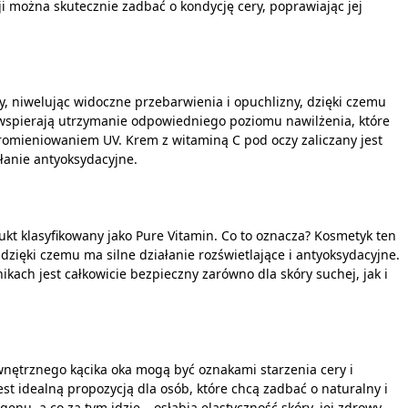
ji można skutecznie zadbać o kondycję cery, poprawiając jej
, niwelując widoczne przebarwienia i opuchlizny, dzięki czemu
 wspierają utrzymanie odpowiedniego poziomu nawilżenia, które
omieniowaniem UV. Krem z witaminą C pod oczy zaliczany jest
łanie antyoksydacyjne.
t klasyfikowany jako Pure Vitamin. Co to oznacza? Kosmetyk ten
dzięki czemu ma silne działanie rozświetlające i antyoksydacyjne.
ikach jest całkowicie bezpieczny zarówno dla skóry suchej, jak i
wnętrznego kącika oka mogą być oznakami starzenia cery i
st idealną propozycją dla osób, które chcą zadbać o naturalny i
nu, a co za tym idzie – osłabia elastyczność skóry, jej zdrowy