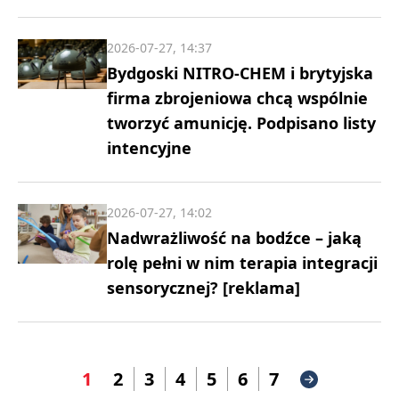
2026-07-27, 14:37
Bydgoski NITRO-CHEM i brytyjska
firma zbrojeniowa chcą wspólnie
tworzyć amunicję. Podpisano listy
intencyjne
2026-07-27, 14:02
Nadwrażliwość na bodźce – jaką
rolę pełni w nim terapia integracji
sensorycznej? [reklama]
1
2
3
4
5
6
7