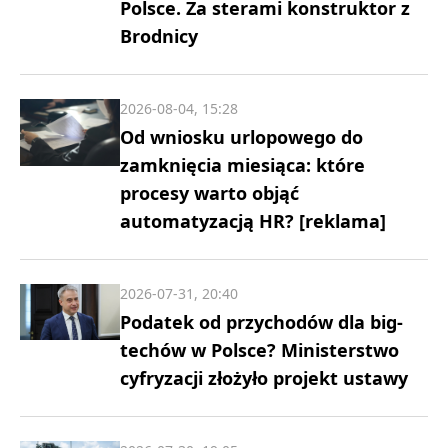
Polsce. Za sterami konstruktor z
Brodnicy
2026-08-04, 15:28
Od wniosku urlopowego do
zamknięcia miesiąca: które
procesy warto objąć
automatyzacją HR? [reklama]
2026-07-31, 20:40
Podatek od przychodów dla big-
techów w Polsce? Ministerstwo
cyfryzacji złożyło projekt ustawy