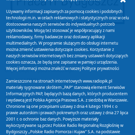
Używamy informacji zapisanych za pomocą cookies i podobnych
technologii m.in. w celach reklamowych i statystycznych oraz w celu
dostosowania naszych serwisów do indywidualnych potrzeb
użytkowników. Mogą też stosować je współpracujący z nami
reklamodawcy, firmy badawcze oraz dostawcy aplikacji
multimedialnych. W programie służącym do obsługi internetu
można zmienić ustawienia dotyczące cookies. Korzystanie z
Polityka Prywatności
naszych serwisów internetowych bez zmiany ustawień dotyczących
Zasady korzystania z Serwisu
cookies oznacza, że będą one zapisane w pamięci urządzenia.
Więcej informacji można znaleźć w naszej
Polityce prywatności
Organizacje Pożytku Publicznego
Cyfryzacja DAB+
Zamieszczone na stronach internetowych www.radiopik.pl
materiały sygnowane skrótem „PAP” stanowią element Serwisów
Polityka ochrony danych osobowych
Informacyjnych PAP, będących bazą danych, których producentem
Abonament
i wydawcą jest Polska Agencja Prasowa S.A. z siedzibą w Warszawie.
Zamówienia publiczne
Chronione są one przepisami ustawy z dnia 4 lutego 1994 r. o
prawie autorskim i prawach pokrewnych oraz ustawy z dnia 27 lipca
2001 r. o ochronie baz danych. Powyższe materiały
Biuletyn Informacji Publicznej
wykorzystywane są przez Polskie Radio Regionalną Rozgłośnię w
Bydgoszczy „Polskie Radio Pomorza i Kujaw” S.A. na podstawie