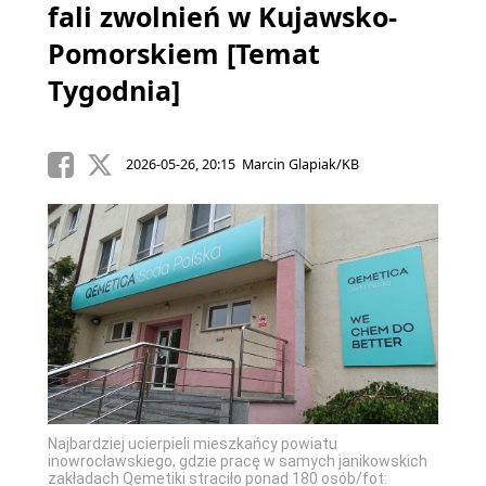
fali zwolnień w Kujawsko-
Pomorskiem [Temat
Tygodnia]
2026-05-26, 20:15 Marcin Glapiak/KB
Najbardziej ucierpieli mieszkańcy powiatu
inowrocławskiego, gdzie pracę w samych janikowskich
zakładach Qemetiki straciło ponad 180 osób/fot: