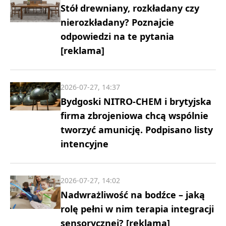
Stół drewniany, rozkładany czy
nierozkładany? Poznajcie
odpowiedzi na te pytania
[reklama]
2026-07-27, 14:37
Bydgoski NITRO-CHEM i brytyjska
firma zbrojeniowa chcą wspólnie
tworzyć amunicję. Podpisano listy
intencyjne
2026-07-27, 14:02
Nadwrażliwość na bodźce – jaką
rolę pełni w nim terapia integracji
sensorycznej? [reklama]