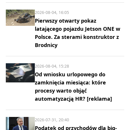
2026-08-04, 16:05
Pierwszy otwarty pokaz
latającego pojazdu Jetson ONE w
Polsce. Za sterami konstruktor z
Brodnicy
2026-08-04, 15:28
Od wniosku urlopowego do
zamknięcia miesiąca: które
procesy warto objąć
automatyzacją HR? [reklama]
2026-07-31, 20:40
Podatek od przychodów dla big-