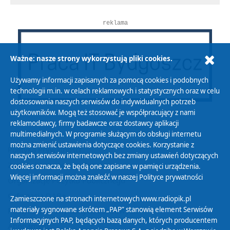
reklama
Ważne: nasze strony wykorzystują pliki cookies.
Używamy informacji zapisanych za pomocą cookies i podobnych
technologii m.in. w celach reklamowych i statystycznych oraz w celu
dostosowania naszych serwisów do indywidualnych potrzeb
użytkowników. Mogą też stosować je współpracujący z nami
reklamodawcy, firmy badawcze oraz dostawcy aplikacji
multimedialnych. W programie służącym do obsługi internetu
można zmienić ustawienia dotyczące cookies. Korzystanie z
Polityka Prywatności
naszych serwisów internetowych bez zmiany ustawień dotyczących
Zasady korzystania z Serwisu
cookies oznacza, że będą one zapisane w pamięci urządzenia.
Więcej informacji można znaleźć w naszej
Polityce prywatności
Organizacje Pożytku Publicznego
Cyfryzacja DAB+
Zamieszczone na stronach internetowych www.radiopik.pl
materiały sygnowane skrótem „PAP” stanowią element Serwisów
Polityka ochrony danych osobowych
Informacyjnych PAP, będących bazą danych, których producentem
Abonament