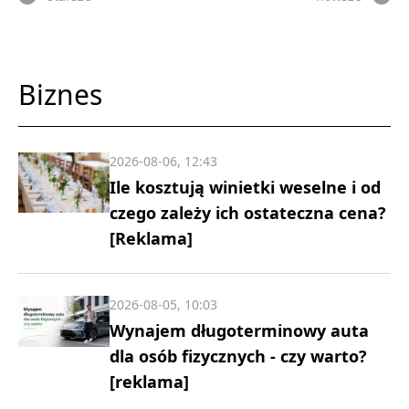
Biznes
2026-08-06, 12:43
Ile kosztują winietki weselne i od
czego zależy ich ostateczna cena?
[Reklama]
2026-08-05, 10:03
Wynajem długoterminowy auta
dla osób fizycznych - czy warto?
[reklama]