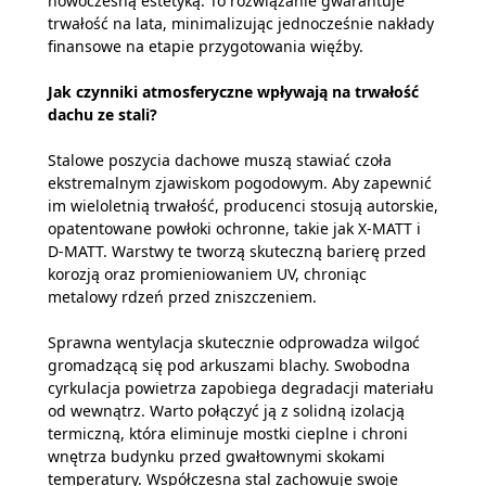
nowoczesną estetyką. To rozwiązanie gwarantuje
trwałość na lata, minimalizując jednocześnie nakłady
finansowe na etapie przygotowania więźby.
Jak czynniki atmosferyczne wpływają na trwałość
dachu ze stali?
Stalowe poszycia dachowe muszą stawiać czoła
ekstremalnym zjawiskom pogodowym. Aby zapewnić
im wieloletnią trwałość, producenci stosują autorskie,
opatentowane powłoki ochronne, takie jak X-MATT i
D-MATT. Warstwy te tworzą skuteczną barierę przed
korozją oraz promieniowaniem UV, chroniąc
metalowy rdzeń przed zniszczeniem.
Sprawna wentylacja skutecznie odprowadza wilgoć
gromadzącą się pod arkuszami blachy. Swobodna
cyrkulacja powietrza zapobiega degradacji materiału
od wewnątrz. Warto połączyć ją z solidną izolacją
termiczną, która eliminuje mostki cieplne i chroni
wnętrza budynku przed gwałtownymi skokami
temperatury. Współczesna stal zachowuje swoje