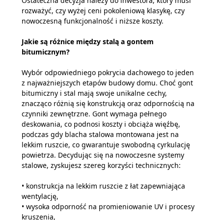
Ostateczna decyzja należy do inwestora, który musi
rozważyć, czy wyżej ceni pokoleniową klasykę, czy
nowoczesną funkcjonalność i niższe koszty.
Jakie są różnice między stalą a gontem
bitumicznym?
Wybór odpowiedniego pokrycia dachowego to jeden
z najważniejszych etapów budowy domu. Choć gont
bitumiczny i stal mają swoje unikalne cechy,
znacząco różnią się konstrukcją oraz odpornością na
czynniki zewnętrzne. Gont wymaga pełnego
deskowania, co podnosi koszty i obciąża więźbę,
podczas gdy blacha stalowa montowana jest na
lekkim ruszcie, co gwarantuje swobodną cyrkulację
powietrza. Decydując się na nowoczesne systemy
stalowe, zyskujesz szereg korzyści technicznych:
• konstrukcja na lekkim ruszcie z łat zapewniająca
wentylację,
• wysoka odporność na promieniowanie UV i procesy
kruszenia,