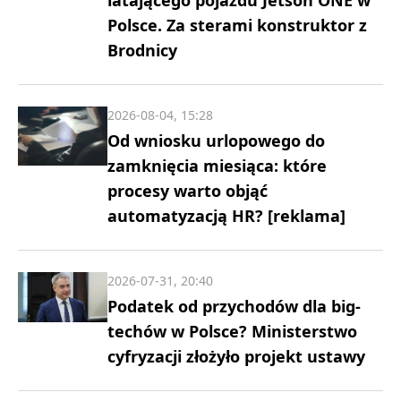
Polsce. Za sterami konstruktor z
Brodnicy
2026-08-04, 15:28
Od wniosku urlopowego do
zamknięcia miesiąca: które
procesy warto objąć
automatyzacją HR? [reklama]
2026-07-31, 20:40
Podatek od przychodów dla big-
techów w Polsce? Ministerstwo
cyfryzacji złożyło projekt ustawy