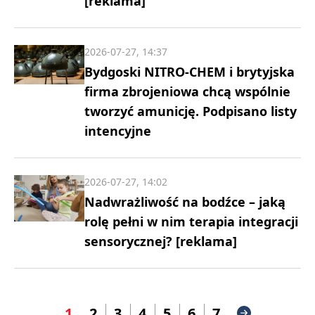
[reklama]
2026-07-27, 14:37
Bydgoski NITRO-CHEM i brytyjska
firma zbrojeniowa chcą wspólnie
tworzyć amunicję. Podpisano listy
intencyjne
2026-07-27, 14:02
Nadwrażliwość na bodźce – jaką
rolę pełni w nim terapia integracji
sensorycznej? [reklama]
1
2
3
4
5
6
7