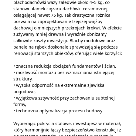
blachodachówki waży zaledwie około 4–5 kg, co
stanowi ułamek ciężaru dachówki ceramicznej,
osiągającej nawet 75 kg. Tak drastyczna różnica
pozwala na zaprojektowanie lżejszej więźby
dachowej o mniejszych przekrojach krokwi. W efekcie
zużywamy mniej drewna i wyraźnie obniżamy
całkowite koszty inwestycji. Blachy modułowe oraz
panele na rąbek doskonale sprawdzają się podczas
renowacji starszych obiektów, oferując wiele korzyści:
• znaczna redukcja obciążeń fundamentów i ścian,
• możliwość montażu bez wzmacniania istniejącej
struktury,
• wysoka odporność na ekstremalne zjawiska
pogodowe,
• wyjątkowa sztywność przy zachowaniu subtelnej
formy,
• techniczna optymalizacja procesu budowy.
Wybierając pokrycia stalowe, inwestujesz w materiał,
który harmonijnie łączy bezpieczeństwo konstrukcji z