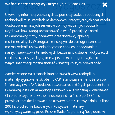
Ważne: nasze strony wykorzystują pliki cookies.
Używamy informacji zapisanych za pomocą cookies i podobnych
technologii m.in. w celach reklamowych i statystycznych oraz w celu
dostosowania naszych serwisów do indywidualnych potrzeb
użytkowników. Mogą też stosować je współpracujący z nami
reklamodawcy, firmy badawcze oraz dostawcy aplikacji
multimedialnych. W programie służącym do obsługi internetu
można zmienić ustawienia dotyczące cookies. Korzystanie z
Polityka Prywatności
naszych serwisów internetowych bez zmiany ustawień dotyczących
Zasady korzystania z Serwisu
cookies oznacza, że będą one zapisane w pamięci urządzenia.
Więcej informacji można znaleźć w naszej
Polityce prywatności
Organizacje Pożytku Publicznego
Cyfryzacja DAB+
Zamieszczone na stronach internetowych www.radiopik.pl
materiały sygnowane skrótem „PAP” stanowią element Serwisów
Polityka ochrony danych osobowych
Informacyjnych PAP, będących bazą danych, których producentem
Abonament
i wydawcą jest Polska Agencja Prasowa S.A. z siedzibą w Warszawie.
Zamówienia publiczne
Chronione są one przepisami ustawy z dnia 4 lutego 1994 r. o
prawie autorskim i prawach pokrewnych oraz ustawy z dnia 27 lipca
2001 r. o ochronie baz danych. Powyższe materiały
Biuletyn Informacji Publicznej
wykorzystywane są przez Polskie Radio Regionalną Rozgłośnię w