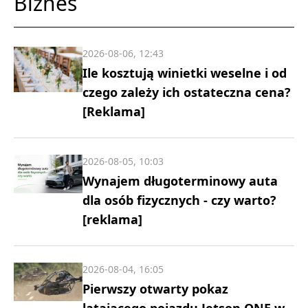
Biznes
2026-08-06, 12:43
Ile kosztują winietki weselne i od
czego zależy ich ostateczna cena?
[Reklama]
2026-08-05, 10:03
Wynajem długoterminowy auta
dla osób fizycznych - czy warto?
[reklama]
2026-08-04, 16:05
Pierwszy otwarty pokaz
latającego pojazdu Jetson ONE w