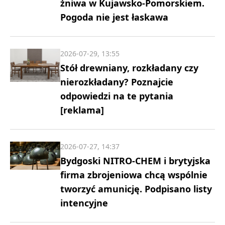
żniwa w Kujawsko-Pomorskiem.
Pogoda nie jest łaskawa
2026-07-29, 13:55
Stół drewniany, rozkładany czy
nierozkładany? Poznajcie
odpowiedzi na te pytania
[reklama]
2026-07-27, 14:37
Bydgoski NITRO-CHEM i brytyjska
firma zbrojeniowa chcą wspólnie
tworzyć amunicję. Podpisano listy
intencyjne