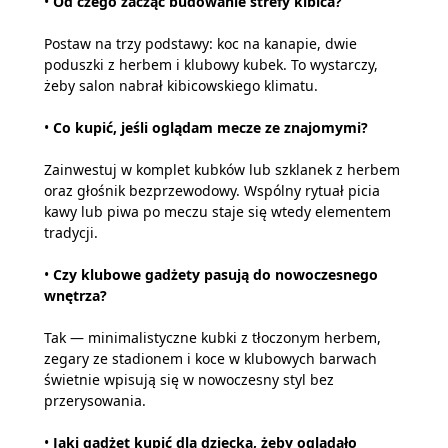
•
Od czego zacząć budowanie strefy kibica?
Postaw na trzy podstawy: koc na kanapie, dwie
poduszki z herbem i klubowy kubek. To wystarczy,
żeby salon nabrał kibicowskiego klimatu.
•
Co kupić, jeśli oglądam mecze ze znajomymi?
Zainwestuj w komplet kubków lub szklanek z herbem
oraz głośnik bezprzewodowy. Wspólny rytuał picia
kawy lub piwa po meczu staje się wtedy elementem
tradycji.
•
Czy klubowe gadżety pasują do nowoczesnego
wnętrza?
Tak — minimalistyczne kubki z tłoczonym herbem,
zegary ze stadionem i koce w klubowych barwach
świetnie wpisują się w nowoczesny styl bez
przerysowania.
•
Jaki gadżet kupić dla dziecka, żeby oglądało