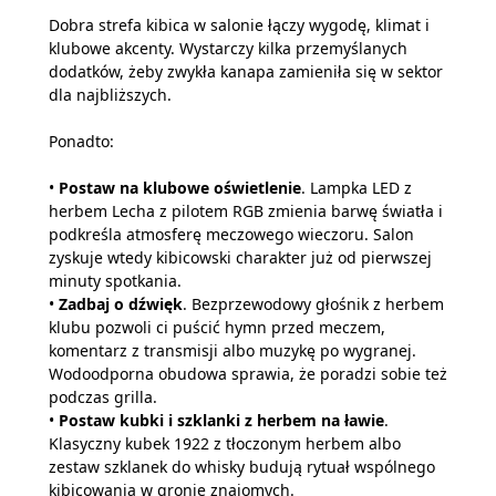
Dobra strefa kibica w salonie łączy wygodę, klimat i
klubowe akcenty. Wystarczy kilka przemyślanych
dodatków, żeby zwykła kanapa zamieniła się w sektor
dla najbliższych.
Ponadto:
•
Postaw na klubowe oświetlenie
. Lampka LED z
herbem Lecha z pilotem RGB zmienia barwę światła i
podkreśla atmosferę meczowego wieczoru. Salon
zyskuje wtedy kibicowski charakter już od pierwszej
minuty spotkania.
•
Zadbaj o dźwięk
. Bezprzewodowy głośnik z herbem
klubu pozwoli ci puścić hymn przed meczem,
komentarz z transmisji albo muzykę po wygranej.
Wodoodporna obudowa sprawia, że poradzi sobie też
podczas grilla.
•
Postaw kubki i szklanki z herbem na ławie
.
Klasyczny kubek 1922 z tłoczonym herbem albo
zestaw szklanek do whisky budują rytuał wspólnego
kibicowania w gronie znajomych.