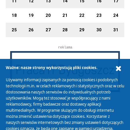
11
12
13
14
15
16
17
18
19
20
21
22
23
24
25
26
27
28
29
30
31
reklama
Ważne: nasze strony wykorzystują pliki cookies.
Używamy informacji zapisanych za pomocą cookies i podobnych
technologii m.in. w celach reklamowych i statystycznych oraz w celu
dostosowania naszych serwisów do indywidualnych potrzeb
użytkowników. Mogą też stosować je współpracujący z nami
reklamodawcy, firmy badawcze oraz dostawcy aplikacji
multimedialnych. W programie służącym do obsługi internetu
można zmienić ustawienia dotyczące cookies. Korzystanie z
Polityka Prywatności
naszych serwisów internetowych bez zmiany ustawień dotyczących
Zasady korzystania z Serwisu
cookies oznacza, że będą one zapisane w pamięci urządzenia.