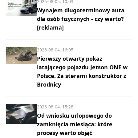
2026-08-05, 10:03
Wynajem długoterminowy auta
dla osób fizycznych - czy warto?
[reklama]
2026-08-04, 16:05
Pierwszy otwarty pokaz
latającego pojazdu Jetson ONE w
Polsce. Za sterami konstruktor z
Brodnicy
2026-08-04, 15:28
Od wniosku urlopowego do
zamknięcia miesiąca: które
procesy warto objąć