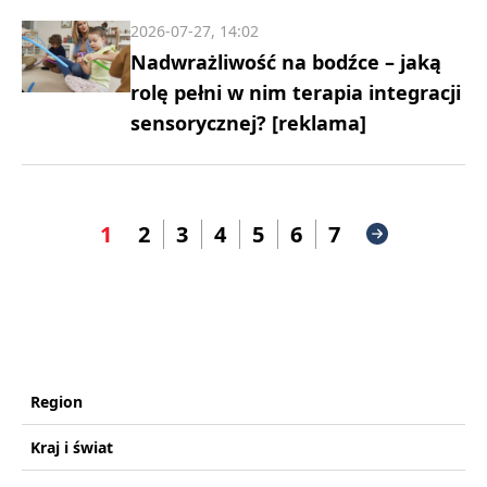
2026-07-27, 14:02
Nadwrażliwość na bodźce – jaką
rolę pełni w nim terapia integracji
sensorycznej? [reklama]
1
2
3
4
5
6
7
Region
Kraj i świat