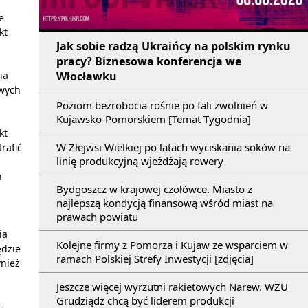
e
kt
Jak sobie radzą Ukraińcy na polskim rynku
pracy? Biznesowa konferencja we
ia
Włocławku
owych
Poziom bezrobocia rośnie po fali zwolnień w
Kujawsko-Pomorskiem [Temat Tygodnia]
kt
W Złejwsi Wielkiej po latach wyciskania soków na
rafić
linię produkcyjną wjeżdżają rowery
h
Bydgoszcz w krajowej czołówce. Miasto z
najlepszą kondycją finansową wśród miast na
prawach powiatu
ia
Kolejne firmy z Pomorza i Kujaw ze wsparciem w
ędzie
ramach Polskiej Strefy Inwestycji [zdjęcia]
nież
Jeszcze więcej wyrzutni rakietowych Narew. WZU
Grudziądz chcą być liderem produkcji
-