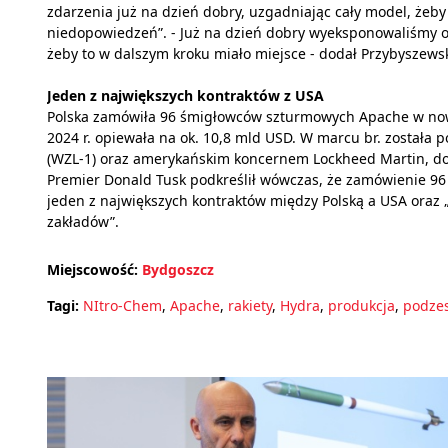
zdarzenia już na dzień dobry, uzgadniając cały model, żeby
niedopowiedzeń”. - Już na dzień dobry wyeksponowaliśmy ob
żeby to w dalszym kroku miało miejsce - dodał Przybyszewsk
Jeden z największych kontraktów z USA
Polska zamówiła 96 śmigłowców szturmowych Apache w now
2024 r. opiewała na ok. 10,8 mld USD. W marcu br. został
(WZL-1) oraz amerykańskim koncernem Lockheed Martin, d
Premier Donald Tusk podkreślił wówczas, że zamówienie 96 
jeden z największych kontraktów między Polską a USA oraz „w
zakładów”.
Miejscowość:
Bydgoszcz
Tagi:
NItro-Chem
,
Apache
,
rakiety
,
Hydra
,
produkcja
,
podzes