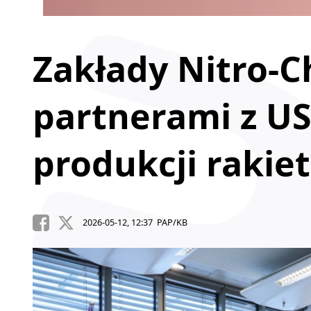
Zakłady Nitro-C
partnerami z U
produkcji rakie
2026-05-12, 12:37 PAP/KB