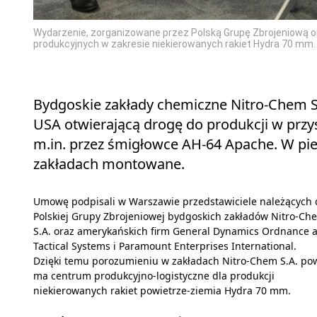
Wydarzenie, zorganizowane przez Polską Grupę Zbrojeniową o
produkcyjnych w zakresie niekierowanych rakiet Hydra 70 mm.
Bydgoskie zakłady chemiczne Nitro-Chem S
USA otwierającą drogę do produkcji w przy
m.in. przez śmigłowce AH-64 Apache. W pie
zakładach montowane.
Umowę podpisali w Warszawie przedstawiciele należących 
Polskiej Grupy Zbrojeniowej bydgoskich zakładów Nitro-Ch
S.A. oraz amerykańskich firm General Dynamics Ordnance 
Tactical Systems i Paramount Enterprises International.
Dzięki temu porozumieniu w zakładach Nitro-Chem S.A. po
ma centrum produkcyjno-logistyczne dla produkcji
niekierowanych rakiet powietrze-ziemia Hydra 70 mm.