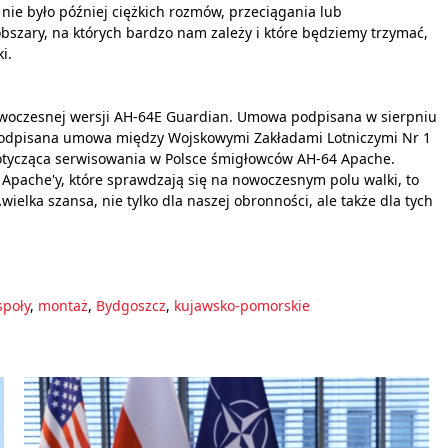
 nie było później ciężkich rozmów, przeciągania lub
szary, na których bardzo nam zależy i które będziemy trzymać,
i.
oczesnej wersji AH-64E Guardian. Umowa podpisana w sierpniu
a podpisana umowa między Wojskowymi Zakładami Lotniczymi Nr 1
otycząca serwisowania w Polsce śmigłowców AH-64 Apache.
Apache'y, które sprawdzają się na nowoczesnym polu walki, to
ielka szansa, nie tylko dla naszej obronności, ale także dla tych
poły
,
montaż
,
Bydgoszcz
,
kujawsko-pomorskie