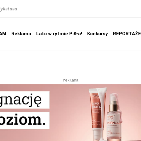
Sykstusa
AM
Reklama
Lato w rytmie PiK-a!
Konkursy
REPORTAŻE
reklama