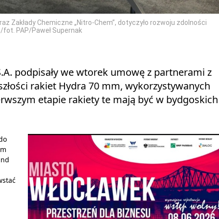
raz Zakłady Chemiczne „Nitro-Chem”, dotyczyło rozwoju zdolności
 /fot. PAP/Paweł Supernak
.A. podpisały we wtorek umowę z partnerami z
szłości rakiet Hydra 70 mm, wykorzystywanych
rwszym etapie rakiety te mają być w bydgoskich
do
em
and
wstać