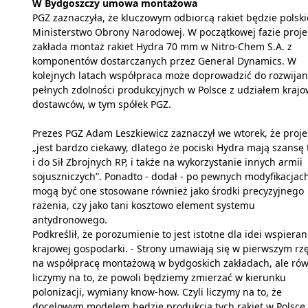
W Bydgoszczy umowa montażowa
PGZ zaznaczyła, że kluczowym odbiorcą rakiet będzie polski
Ministerstwo Obrony Narodowej. W początkowej fazie proje
zakłada montaż rakiet Hydra 70 mm w Nitro-Chem S.A. z
komponentów dostarczanych przez General Dynamics. W
kolejnych latach współpraca może doprowadzić do rozwijan
pełnych zdolności produkcyjnych w Polsce z udziałem kraj
dostawców, w tym spółek PGZ.
Prezes PGZ Adam Leszkiewicz zaznaczył we wtorek, że proje
„jest bardzo ciekawy, dlatego że pociski Hydra mają szansę t
i do Sił Zbrojnych RP, i także na wykorzystanie innych armii
sojuszniczych”. Ponadto - dodał - po pewnych modyfikacjac
mogą być one stosowane również jako środki precyzyjnego
rażenia, czy jako tani kosztowo element systemu
antydronowego.
Podkreślił, że porozumienie to jest istotne dla idei wspieran
krajowej gospodarki. - Strony umawiają się w pierwszym rz
na współpracę montażową w bydgoskich zakładach, ale rów
liczymy na to, że powoli będziemy zmierzać w kierunku
polonizacji, wymiany know-how. Czyli liczymy na to, że
docelowym modelem będzie produkcja tych rakiet w Polsce 