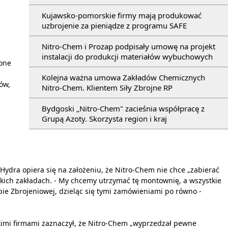
Kujawsko-pomorskie firmy mają produkować
uzbrojenie za pieniądze z programu SAFE
Nitro-Chem i Prozap podpisały umowę na projekt
z
instalacji do produkcji materiałów wybuchowych
zone
Kolejna ważna umowa Zakładów Chemicznych
ów,
Nitro-Chem. Klientem Siły Zbrojne RP
Bydgoski „Nitro-Chem" zacieśnia współpracę z
Grupą Azoty. Skorzysta region i kraj
Hydra opiera się na założeniu, że Nitro-Chem nie chce „zabierać
ich zakładach. - My chcemy utrzymać tę montownię, a wszystkie
pie Zbrojeniowej, dzieląc się tymi zamówieniami po równo -
kimi firmami zaznaczył, że Nitro-Chem „wyprzedzał pewne