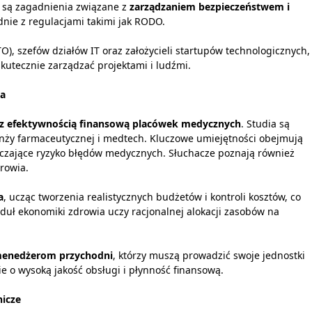
m są zagadnienia związane z
zarządzaniem bezpieczeństwem i
dnie z regulacjami takimi jak RODO.
TO), szefów działów IT oraz założycieli startupów technologicznych,
utecznie zarządzać projektami i ludźmi.
ia
a z efektywnością finansową placówek medycznych
. Studia są
anży farmaceutycznej i medtech. Kluczowe umiejętności obejmują
iczające ryzyko błędów medycznych. Słuchacze poznają również
rowia.
a
, ucząc tworzenia realistycznych budżetów i kontroli kosztów, co
ł ekonomiki zdrowia uczy racjonalnej alokacji zasobów na
 menedżerom przychodni
, którzy muszą prowadzić swoje jednostki
o wysoką jakość obsługi i płynność finansową.
nicze