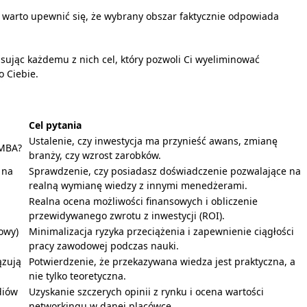
 warto upewnić się, że wybrany obszar faktycznie odpowiada
isując każdemu z nich cel, który pozwoli Ci wyeliminować
 Ciebie.
Cel pytania
Ustalenie, czy inwestycja ma przynieść awans, zmianę
 MBA?
branży, czy wzrost zarobków.
 na
Sprawdzenie, czy posiadasz doświadczenie pozwalające na
realną wymianę wiedzy z innymi menedżerami.
i
Realna ocena możliwości finansowych i obliczenie
przewidywanego zwrotu z inwestycji (ROI).
owy)
Minimalizacja ryzyka przeciążenia i zapewnienie ciągłości
pracy zawodowej podczas nauki.
ązują
Potwierdzenie, że przekazywana wiedza jest praktyczna, a
nie tylko teoretyczna.
diów
Uzyskanie szczerych opinii z rynku i ocena wartości
networkingu w danej placówce.