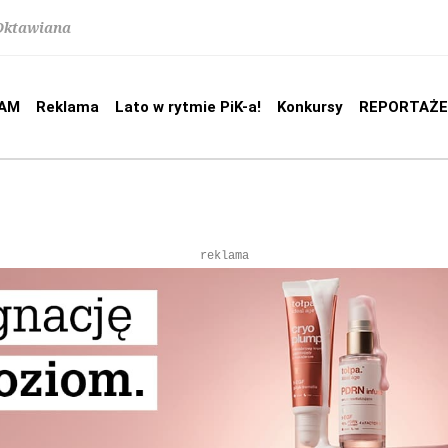
 Oktawiana
AM
Reklama
Lato w rytmie PiK-a!
Konkursy
REPORTAŻE
reklama