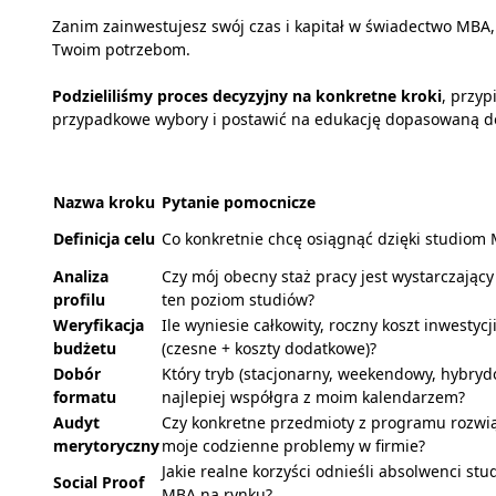
Zanim zainwestujesz swój czas i kapitał w świadectwo MBA,
Twoim potrzebom.
Podzieliliśmy proces decyzyjny na konkretne kroki
, przyp
przypadkowe wybory i postawić na edukację dopasowaną do
Nazwa kroku
Pytanie pomocnicze
Definicja celu
Co konkretnie chcę osiągnąć dzięki studiom
Analiza
Czy mój obecny staż pracy jest wystarczający
profilu
ten poziom studiów?
Weryfikacja
Ile wyniesie całkowity, roczny koszt inwestycj
budżetu
(czesne + koszty dodatkowe)?
Dobór
Który tryb (stacjonarny, weekendowy, hybryd
formatu
najlepiej współgra z moim kalendarzem?
Audyt
Czy konkretne przedmioty z programu rozwi
merytoryczny
moje codzienne problemy w firmie?
Jakie realne korzyści odnieśli absolwenci stu
Social Proof
MBA na rynku?