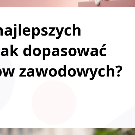
najlepszych
 jak dopasować
lów zawodowych?