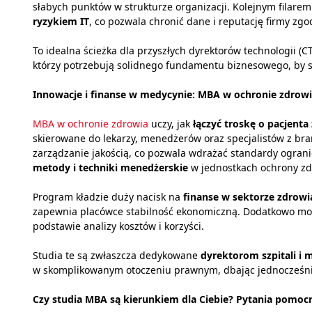
słabych punktów w strukturze organizacji. Kolejnym filare
ryzykiem IT
, co pozwala chronić dane i reputację firmy zgo
To idealna ścieżka dla przyszłych dyrektorów technologii (C
którzy potrzebują solidnego fundamentu biznesowego, by sk
Innowacje i finanse w medycynie: MBA w ochronie zdrow
MBA w ochronie zdrowia
uczy, jak
łączyć troskę o pacjent
skierowane do lekarzy, menedżerów oraz specjalistów z br
zarządzanie jakością, co pozwala wdrażać standardy ogran
metody i techniki menedżerskie
w jednostkach ochrony zd
Program kładzie duży nacisk na
finanse w sektorze zdrowi
zapewnia placówce stabilność ekonomiczną. Dodatkowo modu
podstawie analizy kosztów i korzyści.
Studia te są zwłaszcza dedykowane
dyrektorom szpitali i
w skomplikowanym otoczeniu prawnym, dbając jednocześnie 
Czy studia MBA są kierunkiem dla Ciebie? Pytania pomoc