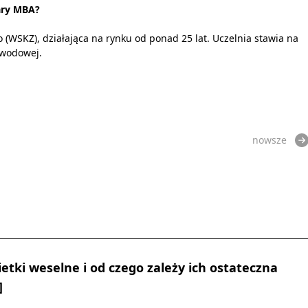
ary MBA?
(WSKZ), działająca na rynku od ponad 25 lat. Uczelnia stawia na
awodowej.
nowsze
ietki weselne i od czego zależy ich ostateczna
]