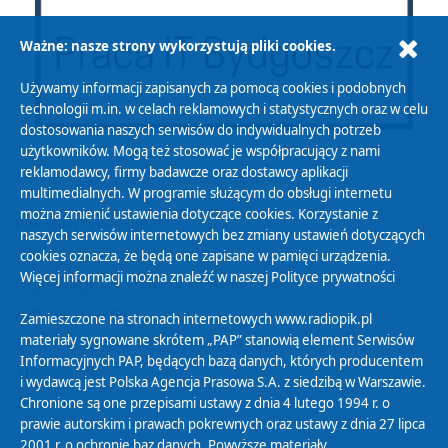
Ważne: nasze strony wykorzystują pliki cookies.
Używamy informacji zapisanych za pomocą cookies i podobnych
technologii m.in. w celach reklamowych i statystycznych oraz w celu
dostosowania naszych serwisów do indywidualnych potrzeb
użytkowników. Mogą też stosować je współpracujący z nami
reklamodawcy, firmy badawcze oraz dostawcy aplikacji
multimedialnych. W programie służącym do obsługi internetu
można zmienić ustawienia dotyczące cookies. Korzystanie z
Polityka Prywatności
naszych serwisów internetowych bez zmiany ustawień dotyczących
Zasady korzystania z Serwisu
cookies oznacza, że będą one zapisane w pamięci urządzenia.
Więcej informacji można znaleźć w naszej
Polityce prywatności
Organizacje Pożytku Publicznego
Cyfryzacja DAB+
Zamieszczone na stronach internetowych www.radiopik.pl
materiały sygnowane skrótem „PAP” stanowią element Serwisów
Polityka ochrony danych osobowych
Informacyjnych PAP, będących bazą danych, których producentem
Abonament
i wydawcą jest Polska Agencja Prasowa S.A. z siedzibą w Warszawie.
Zamówienia publiczne
Chronione są one przepisami ustawy z dnia 4 lutego 1994 r. o
prawie autorskim i prawach pokrewnych oraz ustawy z dnia 27 lipca
2001 r. o ochronie baz danych. Powyższe materiały