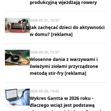
produkcyjną wjeżdżają rowery
2026-05-21, 10:37
Jak zachęcać dzieci do aktywności
w domu? [reklama]
2026-05-20, 15:37
Wiosenne dania z warzywami i
świeżymi ziołami przyrządzone
metodą stir-fry [reklama]
2026-05-20, 13:43
Wykres Gantta w 2026 roku -
dlaczego wciąż jest podstawą