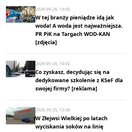
2026-05-26, 19:00
W tej branży pieniądze idą jak
woda! A woda jest najważniejsza.
PR PiK na Targach WOD-KAN
[zdjęcia]
2026-05-26, 10:02
Co zyskasz, decydując się na
dedykowane szkolenie z KSeF dla
swojej firmy? [reklama]
2026-05-25, 12:08
W Złejwsi Wielkiej po latach
wyciskania soków na linię