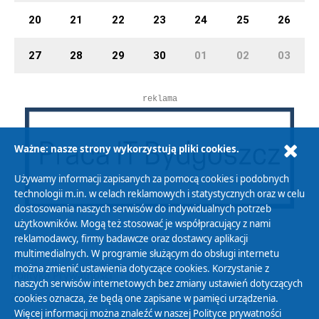
20
21
22
23
24
25
26
27
28
29
30
01
02
03
reklama
Ważne: nasze strony wykorzystują pliki cookies.
Używamy informacji zapisanych za pomocą cookies i podobnych
technologii m.in. w celach reklamowych i statystycznych oraz w celu
dostosowania naszych serwisów do indywidualnych potrzeb
użytkowników. Mogą też stosować je współpracujący z nami
reklamodawcy, firmy badawcze oraz dostawcy aplikacji
multimedialnych. W programie służącym do obsługi internetu
można zmienić ustawienia dotyczące cookies. Korzystanie z
Polityka Prywatności
naszych serwisów internetowych bez zmiany ustawień dotyczących
Zasady korzystania z Serwisu
cookies oznacza, że będą one zapisane w pamięci urządzenia.
Więcej informacji można znaleźć w naszej
Polityce prywatności
Organizacje Pożytku Publicznego