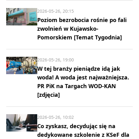
2026-05-26, 20:15
Poziom bezrobocia rośnie po fali
zwolnień w Kujawsko-
Pomorskiem [Temat Tygodnia]
2026-05-26, 19:00
W tej branży pieniądze idą jak
woda! A woda jest najważniejsza.
PR PiK na Targach WOD-KAN
[zdjęcia]
2026-05-26, 10:02
Co zyskasz, decydując się na
dedykowane szkolenie z KSeF dla