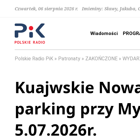
Czwartek, 06 sierpnia 2026 r. Imieniny: Sławy, Jakuba,
Wiadomości
PROGR
Polskie Radio PiK
Patronaty
ZAKOŃCZONE
WYDAR
Kuajwskie Nowal
parking przy My
5.07.2026r.