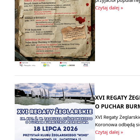
Czytaj dalej »
XVI REGATY ŻEG
O PUCHAR BURM
XVI Regaty Żeglarski
Koronowa odbędą się
Czytaj dalej »