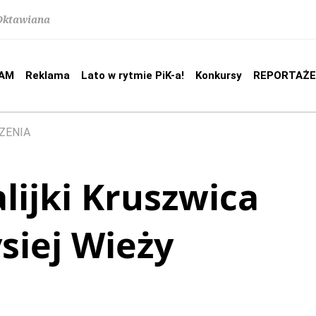
 Oktawiana
AM
Reklama
Lato w rytmie PiK-a!
Konkursy
REPORTAŻE
ZENIA
ijki Kruszwica
siej Wieży