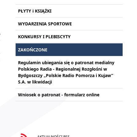
PŁYTY i KSIĄŻKI
WYDARZENIA SPORTOWE
h
o
KONKURSY I PLEBISCYTY
e
.
ZAKOŃCZONE
e
ć
Regulamin ubiegania się o patronat medialny
h
Polskiego Radia - Regionalnej Rozgłośni w
z
Bydgoszczy „Polskie Radio Pomorza i Kujaw”
S.A. w likwidacji
Wniosek o patronat - formularz online
AKTUALNOŚCI RSS