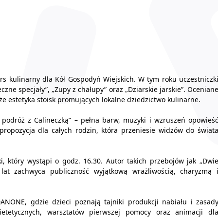
s kulinarny dla Kół Gospodyń Wiejskich. W tym roku uczestniczk
czne specjały”, „Zupy z chałupy” oraz „Dziarskie jarskie”. Ocenian
e estetyka stoisk promujących lokalne dziedzictwo kulinarne.
 podróż z Calineczką” – pełna barw, muzyki i wzruszeń opowieś
ropozycja dla całych rodzin, która przeniesie widzów do świat
 który wystąpi o godz. 16.30. Autor takich przebojów jak „Dwi
 lat zachwyca publiczność wyjątkową wrażliwością, charyzmą 
NONE, gdzie dzieci poznają tajniki produkcji nabiału i zasad
etetycznych, warsztatów pierwszej pomocy oraz animacji dl