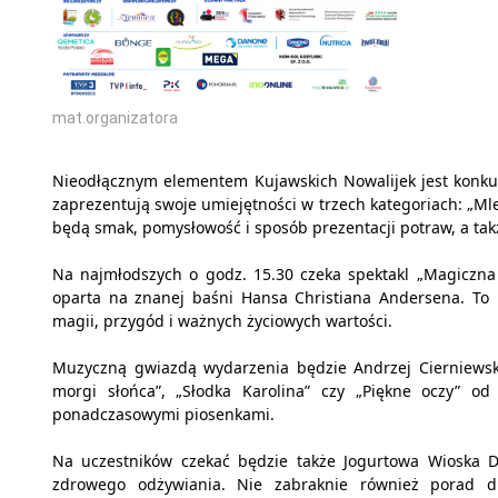
mat.organizatora
Nieodłącznym elementem Kujawskich Nowalijek jest konkur
zaprezentują swoje umiejętności w trzech kategoriach: „Mle
będą smak, pomysłowość i sposób prezentacji potraw, a takż
Na najmłodszych o godz. 15.30 czeka spektakl „Magiczna
oparta na znanej baśni Hansa Christiana Andersena. To p
magii, przygód i ważnych życiowych wartości.
Muzyczną gwiazdą wydarzenia będzie Andrzej Cierniewski,
morgi słońca”, „Słodka Karolina” czy „Piękne oczy” od
ponadczasowymi piosenkami.
Na uczestników czekać będzie także Jogurtowa Wioska DA
zdrowego odżywiania. Nie zabraknie również porad di