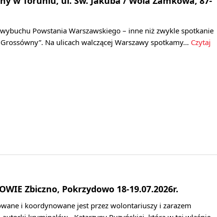
y w Toruniu, ul. Św. Jakuba / Wola Zamkowa, 87-
cy wybuchu Powstania Warszawskiego – inne niż zwykle spotkanie
 Grossówny”. Na ulicach walczącej Warszawy spotkamy…
Czytaj
OWIE Zbiczno, Pokrzydowo 18-19.07.2026r.
wane i koordynowane jest przez wolontariuszy i zarazem
j autorki kryminałów - Katarzyny Puzyńskiej, która w tej właśnie…