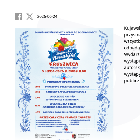
2026-06-24
Kujaws
przysma
wszystk
odbędą
Wydarze
wystąpi
autors
występ
publicz