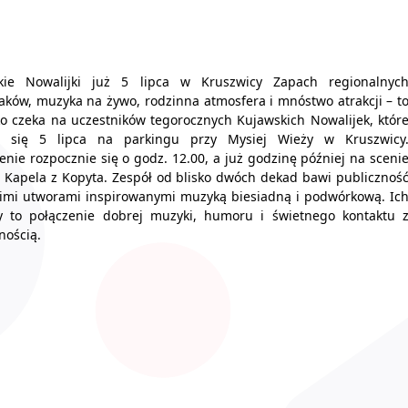
kie Nowalijki już 5 lipca w Kruszwicy Zapach regionalnyc
ków, muzyka na żywo, rodzinna atmosfera i mnóstwo atrakcji – t
o czeka na uczestników tegorocznych Kujawskich Nowalijek, któr
 się 5 lipca na parkingu przy Mysiej Wieży w Kruszwicy
nie rozpocznie się o godz. 12.00, a już godzinę później na sceni
 Kapela z Kopyta. Zespół od blisko dwóch dekad bawi publicznoś
kimi utworami inspirowanymi muzyką biesiadną i podwórkową. Ic
y to połączenie dobrej muzyki, humoru i świetnego kontaktu 
nością.