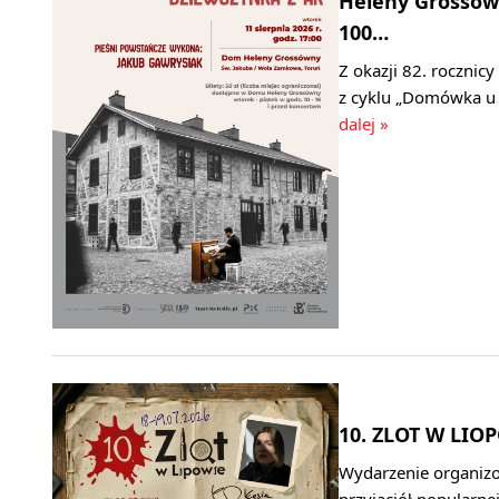
Heleny Grossówn
100…
Z okazji 82. roczni
z cyklu „Domówka u
dalej »
10. ZLOT W LIOP
Wydarzenie organizo
przyjaciół popularne