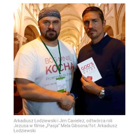
Arkadiusz Łodziewski i Jim Cavielez, odtwórca roli
Jezusa w filmie „Pasja” Mela Gibsona/fot. Arkadiusz
Łodziewski