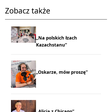
Zobacz także
„Na polskich łzach
Kazachstanu”
„Oskarze, mów proszę”
„Alicja z Chicago”