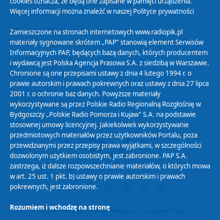
cookies oznacza, że będą one zapisane w pamięci urządzenia.
Więcej informacji można znaleźć w naszej
Polityce prywatności
Organizacje Pożytku Publicznego
Cyfryzacja DAB+
Zamieszczone na stronach internetowych www.radiopik.pl
materiały sygnowane skrótem „PAP” stanowią element Serwisów
Polityka ochrony danych osobowych
Informacyjnych PAP, będących bazą danych, których producentem
Abonament
i wydawcą jest Polska Agencja Prasowa S.A. z siedzibą w Warszawie.
Zamówienia publiczne
Chronione są one przepisami ustawy z dnia 4 lutego 1994 r. o
prawie autorskim i prawach pokrewnych oraz ustawy z dnia 27 lipca
2001 r. o ochronie baz danych. Powyższe materiały
Biuletyn Informacji Publicznej
wykorzystywane są przez Polskie Radio Regionalną Rozgłośnię w
Bydgoszczy „Polskie Radio Pomorza i Kujaw” S.A. na podstawie
stosownej umowy licencyjnej. Jakiekolwiek wykorzystywanie
przedmiotowych materiałów przez użytkowników Portalu, poza
przewidzianymi przez przepisy prawa wyjątkami, w szczególności
dozwolonym użytkiem osobistym, jest zabronione. PAP S.A.
zastrzega, iż dalsze rozpowszechnianie materiałów, o których mowa
w art. 25 ust. 1 pkt. b) ustawy o prawie autorskim i prawach
pokrewnych, jest zabronione.
Rozumiem i wchodzę na stronę
Projekt i realizacja: © 2022
Webtom.pl
/
strony www Piła