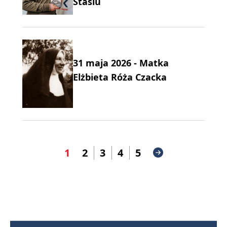
Stasiu
31 maja 2026 - Matka
Elżbieta Róża Czacka
1
2
3
4
5