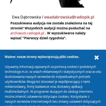
Ewa Dąbrowska /
ewadabrowska@radiopik.pl
Poszukiwana audycja nie została znaleziona na tej
stronie? Wszystkich audycji można posłuchać na
archiwum.radiopik.pl
. W wyszukiwarce należy
wpisać "Pierwszy dzień tygodnia".
AKTUALNOŚCI RSS
Ważne: nasze strony wykorzystują pliki cookies.
PODCAST AUDIO
Używamy informacji zapisanych za pomocą cookies i podobnych
technologii m.in. w celach reklamowych i statystycznych oraz w celu
dostosowania naszych serwisów do indywidualnych potrzeb
użytkowników. Mogą też stosować je współpracujący z nami
reklamodawcy, firmy badawcze oraz dostawcy aplikacji
multimedialnych. W programie służącym do obsługi internetu
można zmienić ustawienia dotyczące cookies. Korzystanie z
Polityka Prywatności
naszych serwisów internetowych bez zmiany ustawień dotyczących
Zasady korzystania z Serwisu