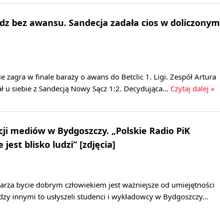
dz bez awansu. Sandecja zadała cios w doliczonym
e zagra w finale baraży o awans do Betclic 1. Ligi. Zespół Artura
ał u siebie z Sandecją Nowy Sącz 1:2. Decydująca…
Czytaj dalej »
ji mediów w Bydgoszczy. „Polskie Radio PiK
jest blisko ludzi” [zdjęcia]
arza bycie dobrym człowiekiem jest ważniejsze od umiejętności
dzy innymi to usłyszeli studenci i wykładowcy w Bydgoszczy…