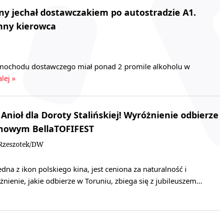
ny jechał dostawczakiem po autostradzie A1.
inny kierowca
amochodu dostawczego miał ponad 2 promile alkoholu w
lej »
Anioł dla Doroty Stalińskiej! Wyróżnienie odbierze
lmowym BellaTOFIFEST
Rzeszotek/DW
edna z ikon polskiego kina, jest ceniona za naturalność i
nienie, jakie odbierze w Toruniu, zbiega się z jubileuszem…