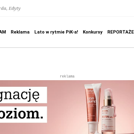
rda, Edyty
AM
Reklama
Lato w rytmie PiK-a!
Konkursy
REPORTAŻE
reklama