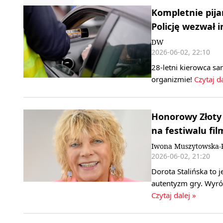
Kompletnie pija
Policję wezwał 
DW
2026-06-02, 22:10
28-letni kierowca s
organizmie!
Czytaj da
Honorowy Złoty 
na festiwalu fi
Iwona Muszytowska-
2026-06-02, 21:20
Dorota Stalińska to j
autentyzm gry. Wyróż
Czytaj dalej »