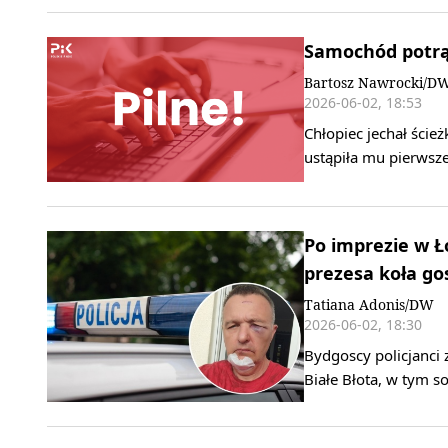
Samochód potrąc
Bartosz Nawrocki/D
2026-06-02, 18:53
Chłopiec jechał ście
ustąpiła mu pierwsz
Po imprezie w Ł
prezesa koła go
Tatiana Adonis/DW
2026-06-02, 18:30
Bydgoscy policjanci
Białe Błota, w tym s