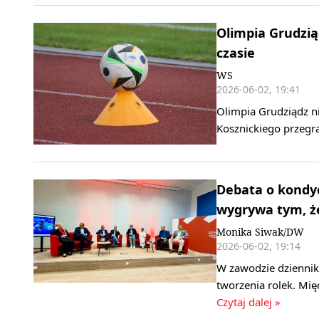
Olimpia Grudzią
czasie
WS
2026-06-02, 19:41
Olimpia Grudziądz ni
Kosznickiego przegr
Debata o kondyc
wygrywa tym, że 
Monika Siwak/DW
2026-06-02, 19:14
W zawodzie dziennik
tworzenia rolek. Mię
Czytaj dalej »