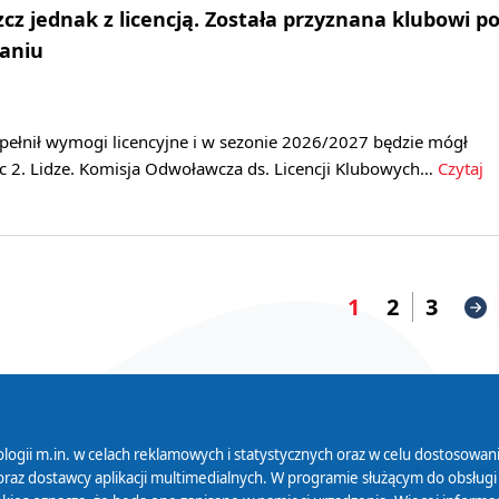
cz jednak z licencją. Została przyznana klubowi p
aniu
pełnił wymogi licencyjne i w sezonie 2026/2027 będzie mógł
c 2. Lidze. Komisja Odwoławcza ds. Licencji Klubowych…
Czytaj
1
2
3
logii m.in. w celach reklamowych i statystycznych oraz w celu dostosow
 Serwisu
Organizacje Pożytku
Cyfryzacja D
raz dostawcy aplikacji multimedialnych. W programie służącym do obsługi
Publicznego