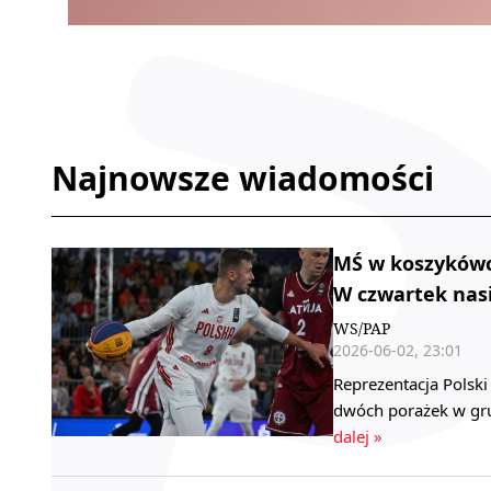
Najnowsze wiadomości
MŚ w koszykówce
W czwartek nasi
WS/PAP
2026-06-02, 23:01
Reprezentacja Polsk
dwóch porażek w gru
dalej »