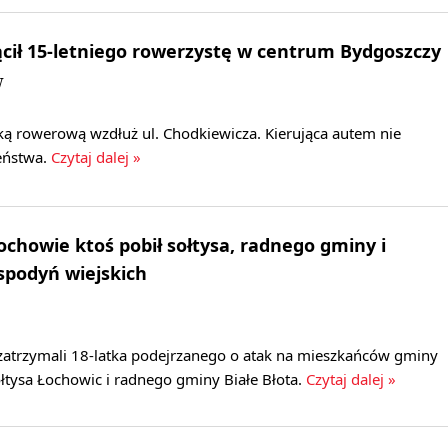
ił 15-letniego rowerzystę w centrum Bydgoszczy
W
żką rowerową wzdłuż ul. Chodkiewicza. Kierująca autem nie
eństwa.
Czytaj dalej »
ochowie ktoś pobił sołtysa, radnego gminy i
spodyń wiejskich
 zatrzymali 18-latka podejrzanego o atak na mieszkańców gminy
ołtysa Łochowic i radnego gminy Białe Błota.
Czytaj dalej »