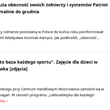
uża obecność swoich żołnierzy i systemów Patriot
malnie do grudnia
cy żołnierze pozostaną w Polsce do końca roku poinformował
ON Władysław Kosiniak-Kamysz. Jak podkreślił, „obecność…
to baza każdego sportu". Zajęcie dla dzieci w
ka [zdjęcia]
wskiego przy Centrum Handlowym Wzorcownia zamienił się w
agań. W ramach programu „Lekkoatletyka dla każdego'
lej »