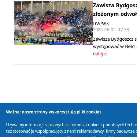
Zawisza Bydgosz
złożonym odwoł
DW/WS
2026-06-02, 17:33
Zawisza Bydgoszcz s
występować w Betcli
dalej »
Ważne: nasze strony wykorzystują pliki cookies.
Używamy informacji zapisanych za pomocą cookies i podobnych techno
Polityka Prywatności
Zasady korzystania z
też stosować je współpracujący z nami reklamodawcy, firmy badawcze o