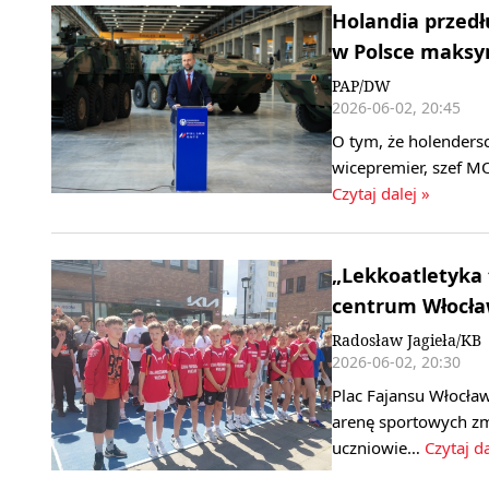
Holandia przedł
w Polsce maksy
PAP/DW
2026-06-02, 20:45
O tym, że holenders
wicepremier, szef M
Czytaj dalej »
„Lekkoatletyka 
centrum Włocław
Radosław Jagieła/KB
2026-06-02, 20:30
Plac Fajansu Włocła
arenę sportowych zm
uczniowie…
Czytaj da