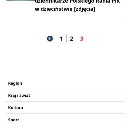
dziennikarze Polskiego Radia PiK
w dzieciństwie [zdjęcia]
1
2
3
Region
Kraj i świat
Kultura
Sport