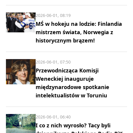
2026-06-01, 08:19
MŚ w hokeju na lodzie: Finlandia
mistrzem świata, Norwegia z
historycznym brązem!
2026-06-01, 07:50
Przewodnicząca Komisji
Weneckiej inauguruje
międzynarodowe spotkanie
intelektualistów w Toruniu
2026-06-01, 06:40
I co z nich wyrosło? Tacy byli