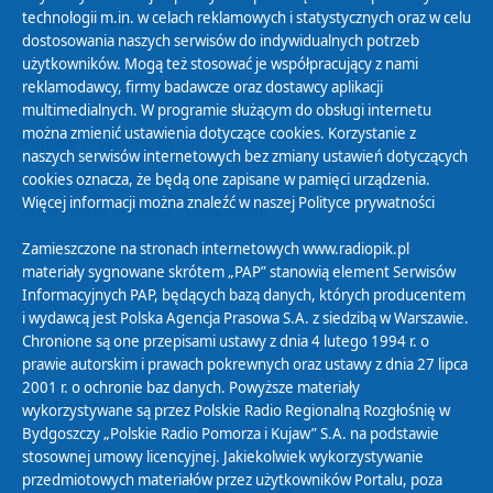
technologii m.in. w celach reklamowych i statystycznych oraz w celu
29
30
01
02
03
04
05
dostosowania naszych serwisów do indywidualnych potrzeb
użytkowników. Mogą też stosować je współpracujący z nami
reklamodawcy, firmy badawcze oraz dostawcy aplikacji
multimedialnych. W programie służącym do obsługi internetu
można zmienić ustawienia dotyczące cookies. Korzystanie z
Polityka Prywatności
naszych serwisów internetowych bez zmiany ustawień dotyczących
Zasady korzystania z Serwisu
cookies oznacza, że będą one zapisane w pamięci urządzenia.
Więcej informacji można znaleźć w naszej
Polityce prywatności
Organizacje Pożytku Publicznego
Cyfryzacja DAB+
Zamieszczone na stronach internetowych www.radiopik.pl
materiały sygnowane skrótem „PAP” stanowią element Serwisów
Polityka ochrony danych osobowych
Informacyjnych PAP, będących bazą danych, których producentem
Abonament
i wydawcą jest Polska Agencja Prasowa S.A. z siedzibą w Warszawie.
Zamówienia publiczne
Chronione są one przepisami ustawy z dnia 4 lutego 1994 r. o
prawie autorskim i prawach pokrewnych oraz ustawy z dnia 27 lipca
2001 r. o ochronie baz danych. Powyższe materiały
Biuletyn Informacji Publicznej
wykorzystywane są przez Polskie Radio Regionalną Rozgłośnię w
Bydgoszczy „Polskie Radio Pomorza i Kujaw” S.A. na podstawie
stosownej umowy licencyjnej. Jakiekolwiek wykorzystywanie
przedmiotowych materiałów przez użytkowników Portalu, poza