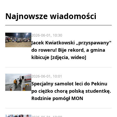
Najnowsze wiadomości
2026-06-01, 10:30
Jacek Kwiatkowski „przyspawany"
do roweru! Bije rekord, a gmina
kibicuje [zdjęcia, wideo]
2026-06-01, 10:01
Specjalny samolot leci do Pekinu
po ciężko chorą polską studentkę.
Rodzinie pomógł MON