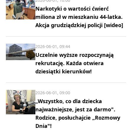
2026-06-01, 10:00
Narkotyki o wartości ćwierć
miliona zł w mieszkaniu 44-latka.
Akcja grudziądzkiej policji [wideo]
2026-06-01, 09:44
Uczelnie wyższe rozpoczynają
rekrutację. Każda otwiera
dziesiątki kierunków!
2026-06-01, 09:00
„Wszystko, co dla dziecka
najważniejsze, jest za darmo".
Rodzice, posłuchajcie „Rozmowy
Dnia"!