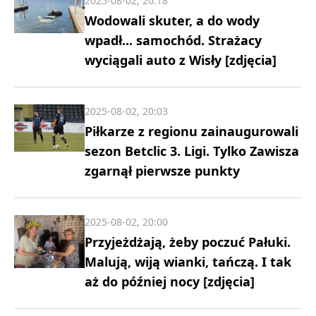
2025-08-02, 20:18
Wodowali skuter, a do wody
wpadł... samochód. Strażacy
wyciągali auto z Wisły [zdjęcia]
2025-08-02, 20:03
Piłkarze z regionu zainaugurowali
sezon Betclic 3. Ligi. Tylko Zawisza
zgarnął pierwsze punkty
2025-08-02, 20:00
Przyjeżdżają, żeby poczuć Pałuki.
Malują, wiją wianki, tańczą. I tak
aż do później nocy [zdjęcia]