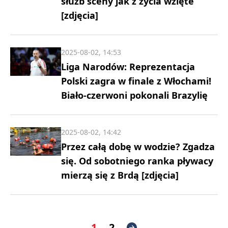
służb sceny jak z życia wzięte
[zdjęcia]
2025-08-02, 14:53
Liga Narodów: Reprezentacja
Polski zagra w finale z Włochami!
Biało-czerwoni pokonali Brazylię
2025-08-02, 14:42
Przez całą dobę w wodzie? Zgadza
się. Od sobotniego ranka pływacy
mierzą się z Brdą [zdjęcia]
1
2