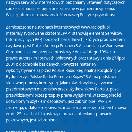
naszych serwisów internetowych bez zmiany ustawień dotyczących
Zasady korzystania z Serwisu
cookies oznacza, że będą one zapisane w pamięci urządzenia.
Więcej informacji można znaleźć w naszej
Polityce prywatności
Organizacje Pożytku Publicznego
Cyfryzacja DAB+
Zamieszczone na stronach internetowych www.radiopik.pl
materiały sygnowane skrótem „PAP” stanowią element Serwisów
Polityka ochrony danych osobowych
Informacyjnych PAP, będących bazą danych, których producentem
Abonament
i wydawcą jest Polska Agencja Prasowa S.A. z siedzibą w Warszawie.
Zamówienia publiczne
Chronione są one przepisami ustawy z dnia 4 lutego 1994 r. o
prawie autorskim i prawach pokrewnych oraz ustawy z dnia 27 lipca
2001 r. o ochronie baz danych. Powyższe materiały
Biuletyn Informacji Publicznej
wykorzystywane są przez Polskie Radio Regionalną Rozgłośnię w
Bydgoszczy „Polskie Radio Pomorza i Kujaw” S.A. na podstawie
stosownej umowy licencyjnej. Jakiekolwiek wykorzystywanie
przedmiotowych materiałów przez użytkowników Portalu, poza
przewidzianymi przez przepisy prawa wyjątkami, w szczególności
dozwolonym użytkiem osobistym, jest zabronione. PAP S.A.
zastrzega, iż dalsze rozpowszechnianie materiałów, o których mowa
w art. 25 ust. 1 pkt. b) ustawy o prawie autorskim i prawach
pokrewnych, jest zabronione.