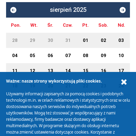
sierpień 2025
Pon.
Wt.
Śr.
Czw.
Pt.
Sob.
Nd.
28
29
30
31
01
02
03
04
05
06
07
08
09
10
11
12
13
14
15
16
17
Ważne: nasze strony wykorzystują pliki cookies.
18
19
20
21
22
23
24
Używamy informacji zapisanych za pomocą cookies i podobnych
technologii m.in. w celach reklamowych i statystycznych oraz w celu
25
26
27
28
29
30
31
dostosowania naszych serwisów do indywidualnych potrzeb
użytkowników. Mogą też stosować je współpracujący z nami
reklamodawcy, firmy badawcze oraz dostawcy aplikacji
multimedialnych. W programie służącym do obsługi internetu
można zmienić ustawienia dotyczące cookies. Korzystanie z
Polityka Prywatności