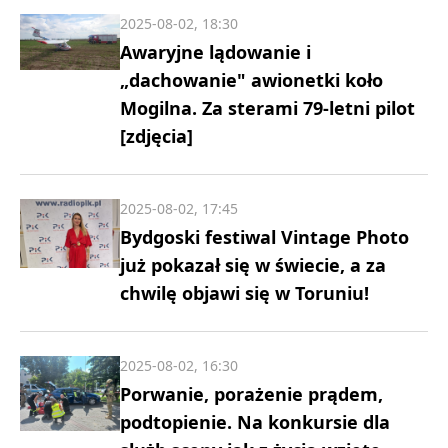
2025-08-02, 18:30
Awaryjne lądowanie i
„dachowanie" awionetki koło
Mogilna. Za sterami 79-letni pilot
[zdjęcia]
2025-08-02, 17:45
Bydgoski festiwal Vintage Photo
już pokazał się w świecie, a za
chwilę objawi się w Toruniu!
2025-08-02, 16:30
Porwanie, porażenie prądem,
podtopienie. Na konkursie dla