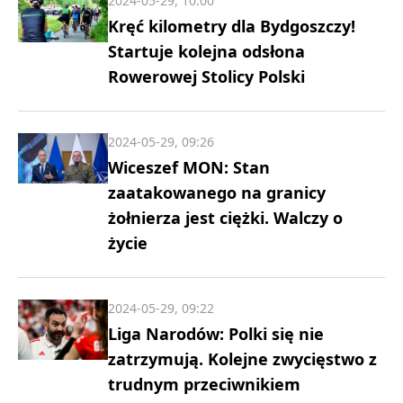
2024-05-29, 10:00
Kręć kilometry dla Bydgoszczy!
Startuje kolejna odsłona
Rowerowej Stolicy Polski
2024-05-29, 09:26
Wiceszef MON: Stan
zaatakowanego na granicy
żołnierza jest ciężki. Walczy o
życie
2024-05-29, 09:22
Liga Narodów: Polki się nie
zatrzymują. Kolejne zwycięstwo z
trudnym przeciwnikiem