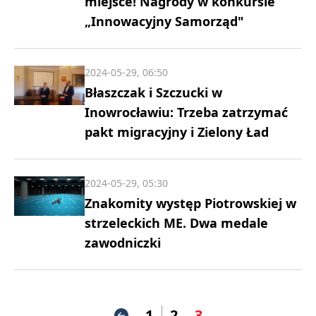
miejsce! Nagrody w konkursie
„Innowacyjny Samorząd"
2024-05-29, 06:50
Błaszczak i Szczucki w
Inowrocławiu: Trzeba zatrzymać
pakt migracyjny i Zielony Ład
2024-05-29, 05:30
Znakomity występ Piotrowskiej w
strzeleckich ME. Dwa medale
zawodniczki
1
2
3