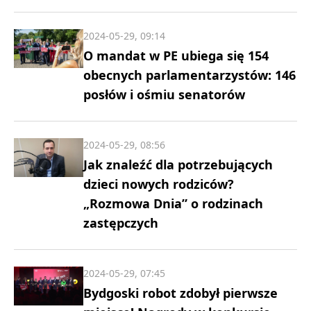
2024-05-29, 09:14
O mandat w PE ubiega się 154
obecnych parlamentarzystów: 146
posłów i ośmiu senatorów
2024-05-29, 08:56
Jak znaleźć dla potrzebujących
dzieci nowych rodziców?
„Rozmowa Dnia” o rodzinach
zastępczych
2024-05-29, 07:45
Bydgoski robot zdobył pierwsze