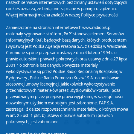
naszych serwisów internetowych bez zmiany ustawień dotyczących
Zasady korzystania z Serwisu
cookies oznacza, że będą one zapisane w pamięci urządzenia.
Więcej informacji można znaleźć w naszej
Polityce prywatności
Organizacje Pożytku Publicznego
Cyfryzacja DAB+
Zamieszczone na stronach internetowych www.radiopik.pl
materiały sygnowane skrótem „PAP” stanowią element Serwisów
Polityka ochrony danych osobowych
Informacyjnych PAP, będących bazą danych, których producentem
Abonament
i wydawcą jest Polska Agencja Prasowa S.A. z siedzibą w Warszawie.
Zamówienia publiczne
Chronione są one przepisami ustawy z dnia 4 lutego 1994 r. o
prawie autorskim i prawach pokrewnych oraz ustawy z dnia 27 lipca
2001 r. o ochronie baz danych. Powyższe materiały
Biuletyn Informacji Publicznej
wykorzystywane są przez Polskie Radio Regionalną Rozgłośnię w
Bydgoszczy „Polskie Radio Pomorza i Kujaw” S.A. na podstawie
stosownej umowy licencyjnej. Jakiekolwiek wykorzystywanie
przedmiotowych materiałów przez użytkowników Portalu, poza
przewidzianymi przez przepisy prawa wyjątkami, w szczególności
dozwolonym użytkiem osobistym, jest zabronione. PAP S.A.
zastrzega, iż dalsze rozpowszechnianie materiałów, o których mowa
w art. 25 ust. 1 pkt. b) ustawy o prawie autorskim i prawach
pokrewnych, jest zabronione.