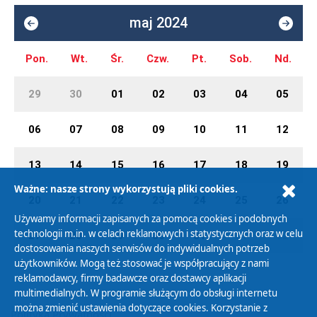
maj 2024
Pon.
Wt.
Śr.
Czw.
Pt.
Sob.
Nd.
29
30
01
02
03
04
05
06
07
08
09
10
11
12
13
14
15
16
17
18
19
Ważne: nasze strony wykorzystują pliki cookies.
20
21
22
23
24
25
26
Używamy informacji zapisanych za pomocą cookies i podobnych
technologii m.in. w celach reklamowych i statystycznych oraz w celu
27
28
29
30
31
01
02
dostosowania naszych serwisów do indywidualnych potrzeb
użytkowników. Mogą też stosować je współpracujący z nami
reklamodawcy, firmy badawcze oraz dostawcy aplikacji
multimedialnych. W programie służącym do obsługi internetu
można zmienić ustawienia dotyczące cookies. Korzystanie z
Polityka Prywatności