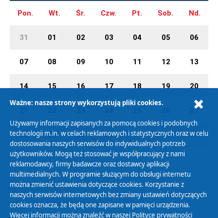
Pon.
Wt.
Śr.
Czw.
Pt.
Sob.
Nd.
31
01
02
03
04
05
06
07
08
09
10
11
12
13
14
15
16
17
18
19
20
Ważne: nasze strony wykorzystują pliki cookies.
21
22
23
24
25
26
27
Używamy informacji zapisanych za pomocą cookies i podobnych
technologii m.in. w celach reklamowych i statystycznych oraz w celu
28
29
30
31
01
02
03
dostosowania naszych serwisów do indywidualnych potrzeb
użytkowników. Mogą też stosować je współpracujący z nami
reklamodawcy, firmy badawcze oraz dostawcy aplikacji
multimedialnych. W programie służącym do obsługi internetu
można zmienić ustawienia dotyczące cookies. Korzystanie z
Polityka Prywatności
naszych serwisów internetowych bez zmiany ustawień dotyczących
Zasady korzystania z Serwisu
cookies oznacza, że będą one zapisane w pamięci urządzenia.
Więcej informacji można znaleźć w naszej
Polityce prywatności