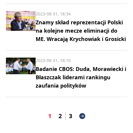
2023-08-31, 18:34
Znamy skład reprezentacji Polski
na kolejne mecze eliminacji do
ME. Wracają Krychowiak i Grosicki
2023-08-31, 18:16
Badanie CBOS: Duda, Morawiecki i
Błaszczak liderami rankingu
zaufania polityków
1
2
3