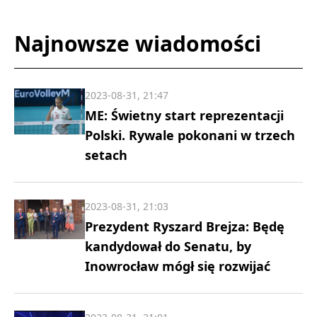
Najnowsze wiadomości
2023-08-31, 21:47
ME: Świetny start reprezentacji
Polski. Rywale pokonani w trzech
setach
2023-08-31, 21:03
Prezydent Ryszard Brejza: Będę
kandydował do Senatu, by
Inowrocław mógł się rozwijać