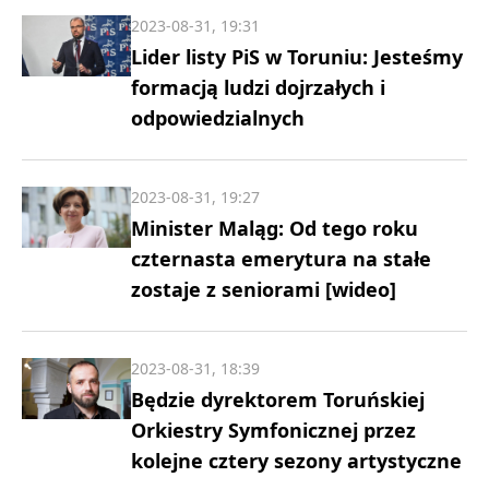
2023-08-31, 19:31
Lider listy PiS w Toruniu: Jesteśmy
formacją ludzi dojrzałych i
odpowiedzialnych
2023-08-31, 19:27
Minister Maląg: Od tego roku
czternasta emerytura na stałe
zostaje z seniorami [wideo]
2023-08-31, 18:39
Będzie dyrektorem Toruńskiej
Orkiestry Symfonicznej przez
kolejne cztery sezony artystyczne