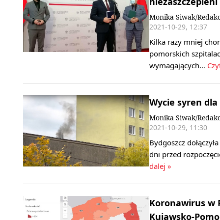
niezaszczepieni
Monika Siwak/Redakc
2021-10-29, 12:37
Kilka razy mniej cho
pomorskich szpitalac
wymagających…
Czyt
Wycie syren dla
Monika Siwak/Redakc
2021-10-29, 11:30
Bydgoszcz dołączyła 
dni przed rozpoczęc
dalej »
Koronawirus w 
Kujawsko-Pomo