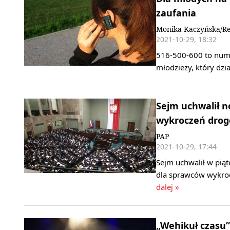
zaufania
Monika Kaczyńska/Re
2021-10-29, 18:32
516-500-600 to nume
młodzieży, który dzi
Sejm uchwalił n
wykroczeń dro
PAP
2021-10-29, 17:44
Sejm uchwalił w pią
dla sprawców wykro
dalej »
„Wehikuł czasu” 