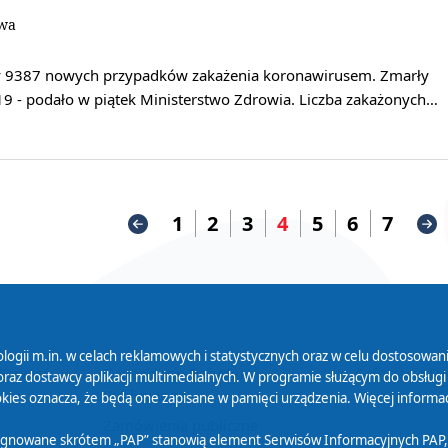
owa
ły 9387 nowych przypadków zakażenia koronawirusem. Zmarły
9 - podało w piątek Ministerstwo Zdrowia. Liczba zakażonych…
1
2
3
4
5
6
7
logii m.in. w celach reklamowych i statystycznych oraz w celu dostosow
 Serwisu
Organizacje Pożytku
Cyfryzacja D
raz dostawcy aplikacji multimedialnych. W programie służącym do obsługi
Publicznego
ies oznacza, że będą one zapisane w pamięci urządzenia. Więcej informac
Zamówienia publiczne
sygnowane skrótem „PAP” stanowią element Serwisów Informacyjnych PAP,