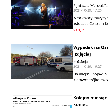
Agnieszka Marszał/R
2021-10-29, 17:20
Włocławscy muzycy ws
listopada Centrum K
dalej »
Wypadek na Osi
[zdjęcia]
Redakcja
2021-10-29, 16:27
Na miejscu pojawiła 
Kierowca trójkołowca
Kolejny miesiąc 
koniec