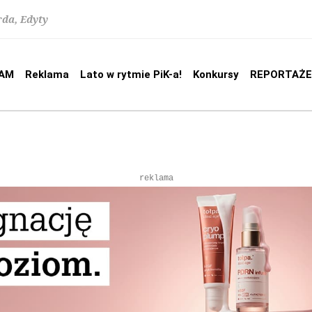
rda, Edyty
AM
Reklama
Lato w rytmie PiK-a!
Konkursy
REPORTAŻE
reklama