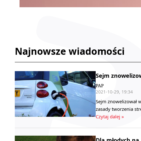
Najnowsze wiadomości
Sejm znowelizow
PAP
2021-10-29, 19:34
Sejm znowelizował w
zasady tworzenia str
Czytaj dalej »
Dla młodych na