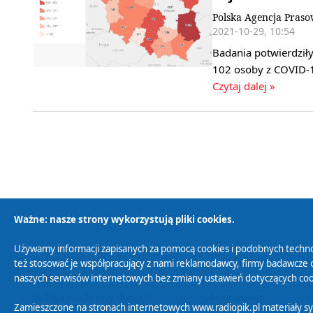
Polska Agencja Pras
2021-10-29, 10:54
Badania potwierdzi
102 osoby z COVID-1
Czytaj dalej »
Ważne: nasze strony wykorzystują pliki cookies.
Używamy informacji zapisanych za pomocą cookies i podobnych techno
Polityka Prywatności
Zasady korzystania z
też stosować je współpracujący z nami reklamodawcy, firmy badawcze o
naszych serwisów internetowych bez zmiany ustawień dotyczących cook
Polityka ochrony danych
Abonament
Zamieszczone na stronach internetowych www.radiopik.pl materiały 
osobowych