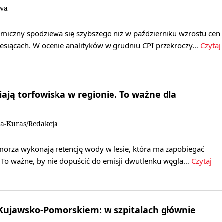
owa
omiczny spodziewa się szybszego niż w październiku wzrostu cen
siącach. W ocenie analityków w grudniu CPI przekroczy…
Czytaj
ają torfowiska w regionie. To ważne dla
a-Kuras/Redakcja
omorza wykonają retencję wody w lesie, która ma zapobiegać
. To ważne, by nie dopuścić do emisji dwutlenku węgla…
Czytaj
Kujawsko-Pomorskiem: w szpitalach głównie