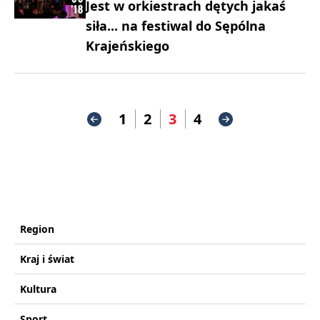
Jest w orkiestrach dętych jakaś
siła... na festiwal do Sępólna
Krajeńskiego
1
2
3
4
Region
Kraj i świat
Kultura
Sport