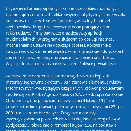
18
19
20
21
22
23
24
Używamy informacji zapisanych za pomocą cookies i podobnych
technologii m.in. w celach reklamowych i statystycznych oraz w celu
25
26
27
28
29
30
01
dostosowania naszych serwisów do indywidualnych potrzeb
użytkowników. Mogą też stosować je współpracujący z nami
reklamodawcy, firmy badawcze oraz dostawcy aplikacji
multimedialnych. W programie służącym do obsługi internetu
można zmienić ustawienia dotyczące cookies. Korzystanie z
Polityka Prywatności
naszych serwisów internetowych bez zmiany ustawień dotyczących
Zasady korzystania z Serwisu
cookies oznacza, że będą one zapisane w pamięci urządzenia.
Więcej informacji można znaleźć w naszej
Polityce prywatności
Organizacje Pożytku Publicznego
Cyfryzacja DAB+
Zamieszczone na stronach internetowych www.radiopik.pl
materiały sygnowane skrótem „PAP” stanowią element Serwisów
Polityka ochrony danych osobowych
Informacyjnych PAP, będących bazą danych, których producentem
Abonament
i wydawcą jest Polska Agencja Prasowa S.A. z siedzibą w Warszawie.
Zamówienia publiczne
Chronione są one przepisami ustawy z dnia 4 lutego 1994 r. o
prawie autorskim i prawach pokrewnych oraz ustawy z dnia 27 lipca
2001 r. o ochronie baz danych. Powyższe materiały
Biuletyn Informacji Publicznej
wykorzystywane są przez Polskie Radio Regionalną Rozgłośnię w
Bydgoszczy „Polskie Radio Pomorza i Kujaw” S.A. na podstawie