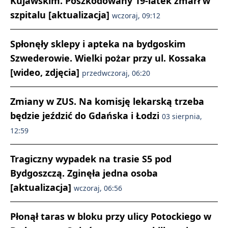
Kujawskim. Poszkodowany 19-latek zmarł w
szpitalu [aktualizacja]
wczoraj, 09:12
Spłonęły sklepy i apteka na bydgoskim
Szwederowie. Wielki pożar przy ul. Kossaka
[wideo, zdjęcia]
przedwczoraj, 06:20
Zmiany w ZUS. Na komisję lekarską trzeba
będzie jeździć do Gdańska i Łodzi
03 sierpnia,
12:59
Tragiczny wypadek na trasie S5 pod
Bydgoszczą. Zginęła jedna osoba
[aktualizacja]
wczoraj, 06:56
Płonął taras w bloku przy ulicy Potockiego w