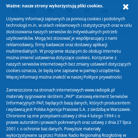
Ważne: nasze strony wykorzystują pliki cookies.
21
22
23
24
25
26
27
Używamy informacji zapisanych za pomocą cookies i podobnych
technologii m.in. w celach reklamowych i statystycznych oraz w celu
28
29
30
31
01
02
03
dostosowania naszych serwisów do indywidualnych potrzeb
użytkowników. Mogą też stosować je współpracujący z nami
reklamodawcy, firmy badawcze oraz dostawcy aplikacji
multimedialnych. W programie służącym do obsługi internetu
można zmienić ustawienia dotyczące cookies. Korzystanie z
Polityka Prywatności
naszych serwisów internetowych bez zmiany ustawień dotyczących
Zasady korzystania z Serwisu
cookies oznacza, że będą one zapisane w pamięci urządzenia.
Więcej informacji można znaleźć w naszej
Polityce prywatności
Organizacje Pożytku Publicznego
Cyfryzacja DAB+
Zamieszczone na stronach internetowych www.radiopik.pl
materiały sygnowane skrótem „PAP” stanowią element Serwisów
Polityka ochrony danych osobowych
Informacyjnych PAP, będących bazą danych, których producentem
Abonament
i wydawcą jest Polska Agencja Prasowa S.A. z siedzibą w Warszawie.
Zamówienia publiczne
Chronione są one przepisami ustawy z dnia 4 lutego 1994 r. o
prawie autorskim i prawach pokrewnych oraz ustawy z dnia 27 lipca
2001 r. o ochronie baz danych. Powyższe materiały
Biuletyn Informacji Publicznej
wykorzystywane są przez Polskie Radio Regionalną Rozgłośnię w