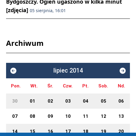
Bydgoszczy. Ogień ugaszono w kilka minut
[zdjęcia]
05 sierpnia, 16:01
Archiwum
lipiec 2014
Pon.
Wt.
Śr.
Czw.
Pt.
Sob.
Nd.
30
01
02
03
04
05
06
07
08
09
10
11
12
13
14
15
16
17
18
19
20