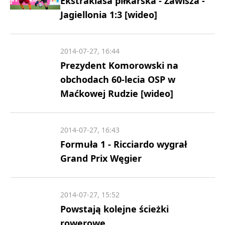
Ekstraklasa piłkarska - Zawisza -
Jagiellonia 1:3 [wideo]
2014-07-27, 16:44
Prezydent Komorowski na
obchodach 60-lecia OSP w
Maćkowej Rudzie [wideo]
2014-07-27, 16:43
Formuła 1 - Ricciardo wygrał
Grand Prix Węgier
2014-07-27, 15:52
Powstają kolejne ścieżki
rowerowe